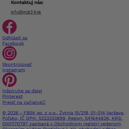
Kontaktuj nás:
info@mdr24.sk
Odhlásiť sa
Facebook
Skontrolovať
Instagram
Inšpirujte sa ďalej
Pinterest
Prejsť na začiatok

© 2026 - FBSK sp. z o.o., Żytnia 15/21B, 01-014 Varšava,
Poľsko, IČ DPH: 5223333899, Regon: 541644626, KRS:
0001170797 zapísaná v Obchodnom registri vedenom