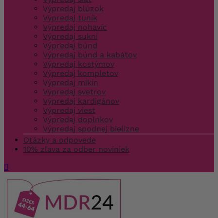
Výpredaj blúzok
Výpredaj tuník
Výpredaj nohavíc
Výpredaj sukní
Výpredaj búnd
Výpredaj búnd a kabátov
Výpredaj kostýmov
Výpredaj kompletov
Výpredaj mikín
Výpredaj svetrov
Výpredaj kardigánov
Výpredaj viest
Výpredaj doplnkov
Výpredaj spodnej bielizne
Otázky a odpovede
10% zľava za odber noviniek
