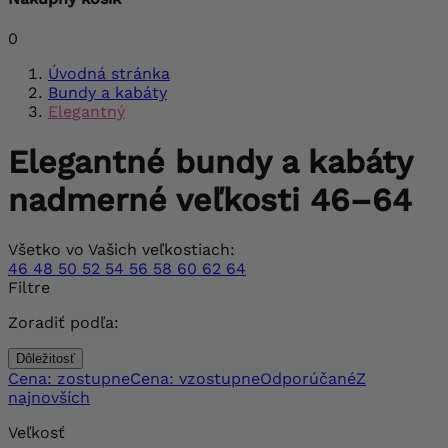
0
Úvodná stránka
Bundy a kabáty
Elegantný
Elegantné bundy a kabáty
nadmerné veľkosti 46–64
Všetko vo Vašich veľkostiach:
46
48
50
52
54
56
58
60
62
64
Filtre
Zoradiť podľa:
Dôležitosť
Cena: zostupne
Cena: vzostupne
Odporúčané
Z
najnovších
Veľkosť