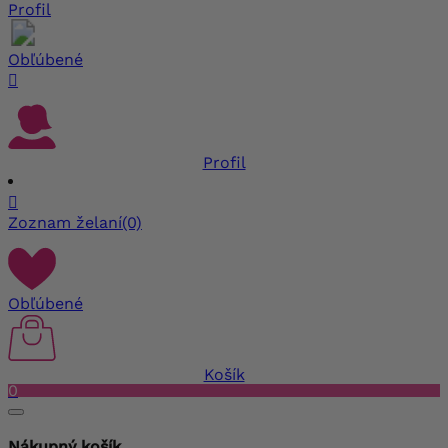
Profil
Obľúbené

Profil

Zoznam želaní
(0)
Obľúbené
Košík
0
Nákupný košík