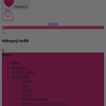
Obľúbené
Košík
0
Nákupný košík
0
Menu
Menu
Novinky
JESEŇ-ZIMA
Oblečenie
Všetky
Šaty
Blúzky
Tuniky
Dámske košele
Saká pre plnoštíhle dámy