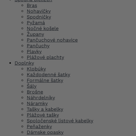
Bras
Nohavičky
Spodničky
Pyžamá
Nočné košele
Župany
Pančuchové nohavice
Pančuchy
Plavky
Plážové plachty
Doplnky
Klobúky
Každodenné šatky
Formálne šatky
Šály
Brošne
Náhrdelníky
Náramky
Tašky a kabelky
Plážové tašky
Spoločenské listové kabelky
Peňaženky
Dámske opasky