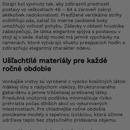
Dizajn bol vyvinutý tak, aby zdôraznil prednosti
postavy vo veľkostiach 46 – 64 a zároveň zakryl
akékoľvek nedokonalosti. Predĺžené vertikálne strihy
zoštíhľujú pás, zatiaľ čo mierne zaoblené boky
umožňujú voľnosť pohybu. Záševky v oblasti hrudníka
zabezpečujú, že látka elegantne splýva s postavou v
stoji aj v sede. Každý model má jemné vypchávky na
ramenách, ktoré vytvárajú siluetu presýpacích hodín a
zdôrazňujú elegantný charakter odevu.
Ušľachtilé materiály pre každé
ročné obdobie
Vonkajšie vrstvy sú vyrobené z vysoko kvalitných látok:
mäkkej vlny s nádychom viskózy, štruktúrovaného
gabardénu a jemne trblietavej prešívanej látky.
Priedušná vnútorná podšívka minimalizuje riziko
prehriatia počas dlhších akcií vo vykurovaných
miestnostiach. Pre chladnejšie ročné obdobia
ponúkame modely s tepelnou izoláciou, ktorá účinne
udržiava teplo bez zbytočného pridávania objemu.