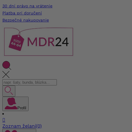
30 dní právo na vrátenie
Platba pri doručení
Bezpečné nakupovanie
Profil

Zoznam želaní
(0)