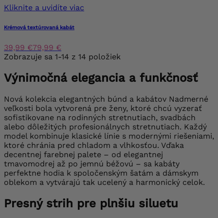
Kliknite a uvidíte viac
Krémová textúrovaná kabát
39,99 €
79,99 €
Zobrazuje sa 1-14 z 14 položiek
Výnimočná elegancia a funkčnosť
Nová kolekcia elegantných búnd a kabátov Nadmerné
veľkosti bola vytvorená pre ženy, ktoré chcú vyzerať
sofistikovane na rodinných stretnutiach, svadbách
alebo dôležitých profesionálnych stretnutiach. Každý
model kombinuje klasické línie s modernými riešeniami,
ktoré chránia pred chladom a vlhkosťou. Vďaka
decentnej farebnej palete – od elegantnej
tmavomodrej až po jemnú béžovú – sa kabáty
perfektne hodia k spoločenským šatám a dámskym
oblekom a vytvárajú tak ucelený a harmonický celok.
Presný strih pre plnšiu siluetu