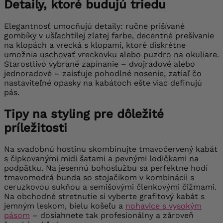
Detaily, ktoré budujú triedu
Elegantnosť umocňujú detaily: ručne prišívané
gombíky v ušľachtilej zlatej farbe, decentné prešívanie
na klopách a vrecká s klopami, ktoré diskrétne
umožnia uschovať vreckovku alebo puzdro na okuliare.
Starostlivo vybrané zapínanie – dvojradové alebo
jednoradové – zaisťuje pohodlné nosenie, zatiaľ čo
nastaviteľné opasky na kabátoch ešte viac definujú
pás.
Tipy na styling pre dôležité
príležitosti
Na svadobnú hostinu skombinujte tmavočervený kabát
s čipkovanými midi šatami a pevnými lodičkami na
podpätku. Na jesennú bohoslužbu sa perfektne hodí
tmavomodrá bunda so stojačikom v kombinácii s
ceruzkovou sukňou a semišovými členkovými čižmami.
Na obchodné stretnutie si vyberte grafitový kabát s
jemným leskom, bielu košeľu a
nohavice s vysokým
pásom
– dosiahnete tak profesionálny a zároveň