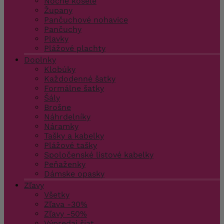
Nočné košele
Župany
Pančuchové nohavice
Pančuchy
Plavky
Plážové plachty
Doplnky
Klobúky
Každodenné šatky
Formálne šatky
Šály
Brošne
Náhrdelníky
Náramky
Tašky a kabelky
Plážové tašky
Spoločenské listové kabelky
Peňaženky
Dámske opasky
Zľavy
Všetky
Zľava -30%
Zľavy -50%
Výpredaj šiat