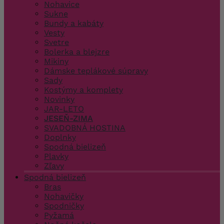
Nohavice
Sukne
Bundy a kabáty
Vesty
Svetre
Bolerka a blejzre
Mikiny
Dámske teplákové súpravy
Sady
Kostýmy a komplety
Novinky
JAR-LETO
JESEŇ-ZIMA
SVADOBNÁ HOSTINA
Doplnky
Spodná bielizeň
Plavky
Zľavy
Spodná bielizeň
Bras
Nohavičky
Spodničky
Pyžamá