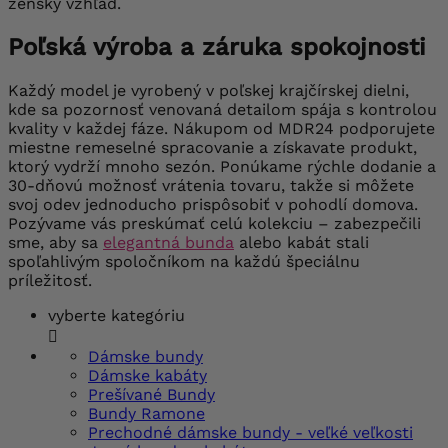
ženský vzhľad.
Poľská výroba a záruka spokojnosti
Každý model je vyrobený v poľskej krajčírskej dielni,
kde sa pozornosť venovaná detailom spája s kontrolou
kvality v každej fáze. Nákupom od MDR24 podporujete
miestne remeselné spracovanie a získavate produkt,
ktorý vydrží mnoho sezón. Ponúkame rýchle dodanie a
30-dňovú možnosť vrátenia tovaru, takže si môžete
svoj odev jednoducho prispôsobiť v pohodlí domova.
Pozývame vás preskúmať celú kolekciu – zabezpečili
sme, aby sa
elegantná bunda
alebo kabát stali
spoľahlivým spoločníkom na každú špeciálnu
príležitosť.
vyberte kategóriu

Dámske bundy
Dámske kabáty
Prešívané Bundy
Bundy Ramone
Prechodné dámske bundy - veľké veľkosti