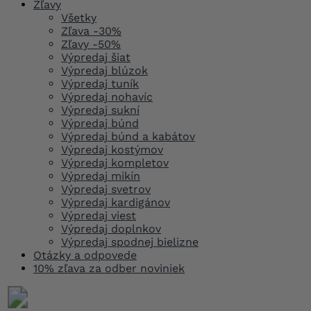
Zľavy
Všetky
Zľava -30%
Zľavy -50%
Výpredaj šiat
Výpredaj blúzok
Výpredaj tuník
Výpredaj nohavíc
Výpredaj sukní
Výpredaj búnd
Výpredaj búnd a kabátov
Výpredaj kostýmov
Výpredaj kompletov
Výpredaj mikín
Výpredaj svetrov
Výpredaj kardigánov
Výpredaj viest
Výpredaj doplnkov
Výpredaj spodnej bielizne
Otázky a odpovede
10% zľava za odber noviniek