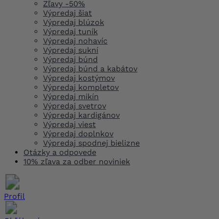
Zľavy -50%
Výpredaj šiat
Výpredaj blúzok
Výpredaj tuník
Výpredaj nohavíc
Výpredaj sukní
Výpredaj búnd
Výpredaj búnd a kabátov
Výpredaj kostýmov
Výpredaj kompletov
Výpredaj mikín
Výpredaj svetrov
Výpredaj kardigánov
Výpredaj viest
Výpredaj doplnkov
Výpredaj spodnej bielizne
Otázky a odpovede
10% zľava za odber noviniek
Profil