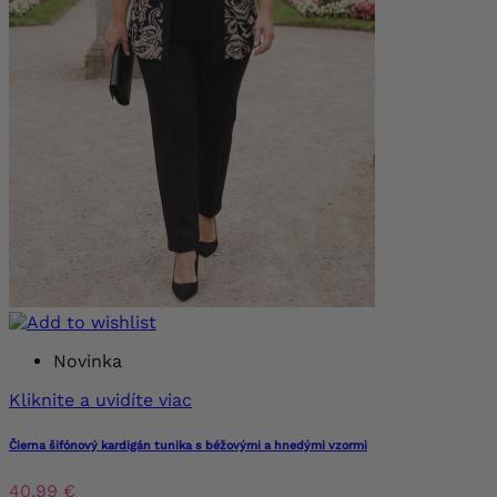
Novinka
Kliknite a uvidíte viac
Čierna šifónový kardigán tunika s béžovými a hnedými vzormi
40,99 €