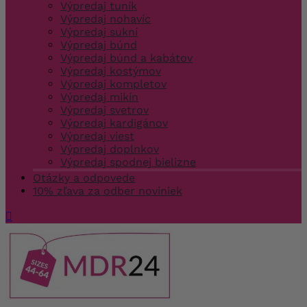
Výpredaj tuník
Výpredaj nohavíc
Výpredaj sukní
Výpredaj búnd
Výpredaj búnd a kabátov
Výpredaj kostýmov
Výpredaj kompletov
Výpredaj mikín
Výpredaj svetrov
Výpredaj kardigánov
Výpredaj viest
Výpredaj doplnkov
Výpredaj spodnej bielizne
Otázky a odpovede
10% zľava za odber noviniek
