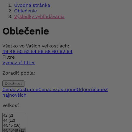
Úvodná stránka
Oblečenie
Výsledky vyhľadávania
Oblečenie
Všetko vo Vašich veľkostiach:
46
48
50
52
54
56
58
60
62
64
Filtre
Vymazať filter
Zoradiť podľa:
Dôležitosť
Cena: zostupne
Cena: vzostupne
Odporúčané
Z
najnovších
Veľkosť