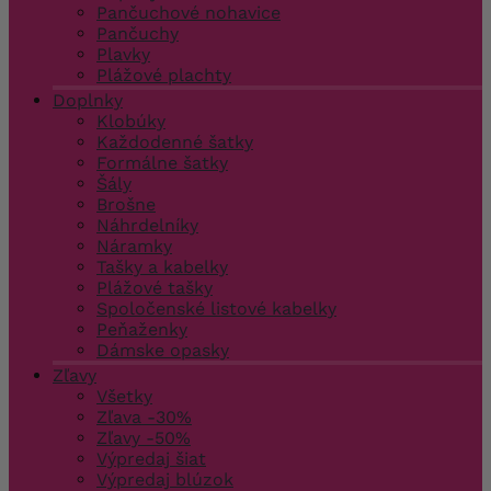
Pančuchové nohavice
Pančuchy
Plavky
Plážové plachty
Doplnky
Klobúky
Každodenné šatky
Formálne šatky
Šály
Brošne
Náhrdelníky
Náramky
Tašky a kabelky
Plážové tašky
Spoločenské listové kabelky
Peňaženky
Dámske opasky
Zľavy
Všetky
Zľava -30%
Zľavy -50%
Výpredaj šiat
Výpredaj blúzok