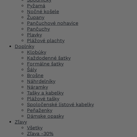
Pyžamá
Nočné košele
Župany
Pančuchové nohavice
Pančuchy
Plavky
Plážové plachty
Doplnky
Klobúky
Každodenné šatky
Formálne šatky
Šály
Brošne
Náhrdelníky
Náramky
Tašky a kabelky
Plážové tašky
Spoločenské listové kabelky
Peňaženky
Dámske opasky
Zľavy
Všetky
Zľava -30%