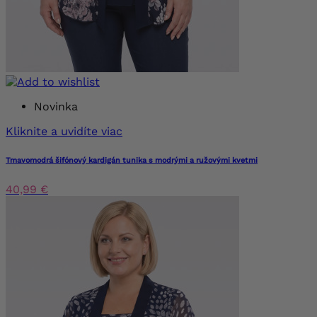
Novinka
Kliknite a uvidíte viac
Tmavomodrá šifónový kardigán tunika s modrými a ružovými kvetmi
40,99 €