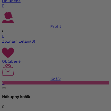
Obľúbené

Profil

Zoznam želaní
(0)
Obľúbené
Košík
0
Nákupný košík
0