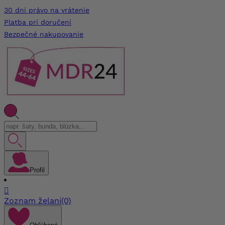
30 dní právo na vrátenie
Platba pri doručení
Bezpečné nakupovanie
Profil

Zoznam želaní
(0)