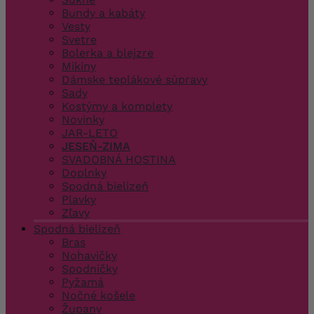
Bundy a kabáty
Vesty
Svetre
Bolerka a blejzre
Mikiny
Dámske teplákové súpravy
Sady
Kostýmy a komplety
Novinky
JAR-LETO
JESEŇ-ZIMA
SVADOBNÁ HOSTINA
Doplnky
Spodná bielizeň
Plavky
Zľavy
Spodná bielizeň
Bras
Nohavičky
Spodničky
Pyžamá
Nočné košele
Župany