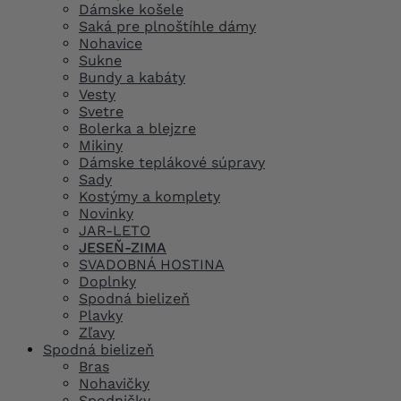
Dámske košele
Saká pre plnoštíhle dámy
Nohavice
Sukne
Bundy a kabáty
Vesty
Svetre
Bolerka a blejzre
Mikiny
Dámske teplákové súpravy
Sady
Kostýmy a komplety
Novinky
JAR-LETO
JESEŇ-ZIMA
SVADOBNÁ HOSTINA
Doplnky
Spodná bielizeň
Plavky
Zľavy
Spodná bielizeň
Bras
Nohavičky
Spodničky