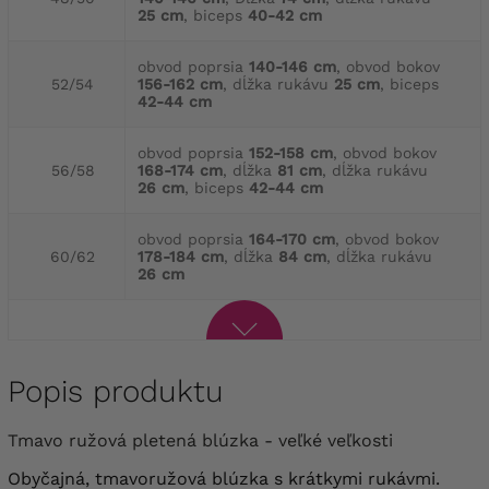
25 cm
, biceps
40-42 cm
obvod poprsia
140-146 cm
, obvod bokov
52/54
156-162 cm
, dĺžka rukávu
25 cm
, biceps
42-44 cm
obvod poprsia
152-158 cm
, obvod bokov
56/58
168-174 cm
, dĺžka
81 cm
, dĺžka rukávu
26 cm
, biceps
42-44 cm
obvod poprsia
164-170 cm
, obvod bokov
60/62
178-184 cm
, dĺžka
84 cm
, dĺžka rukávu
26 cm
Popis produktu
Tmavo ružová pletená blúzka - veľké veľkosti
Obyčajná, tmavoružová blúzka s krátkymi rukávmi.