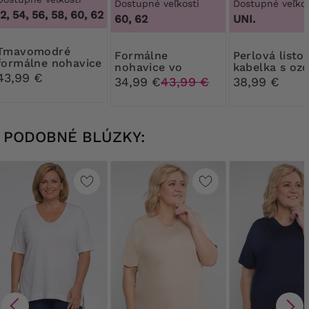
Dostupné veľkosti
Dostupné veľkos
, 54, 56, 58, 60, 62, 64
,
46, 50, 52, 54, 56, 58, 60, 62, 64
60, 62
UNI.
modré
Formálne
Perlová listová
formálne nohavice
nohavice vo
kabelka s oz
43,99 €
svetlobéžovej
34,99 €
43,99 €
38,99 €
farbe
PODOBNÉ BLÚZKY: