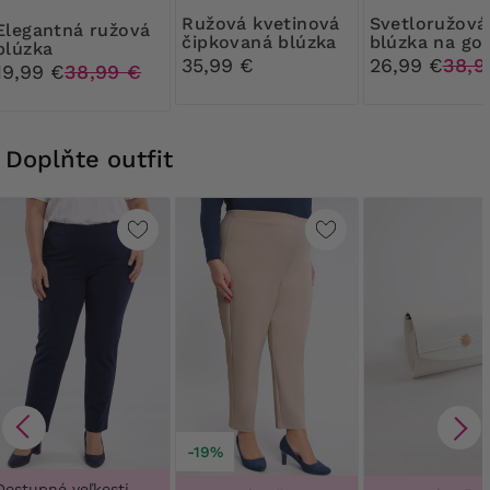
Ružová kvetinová
Svetloružová
ná ružová
čipkovaná blúzka
blúzka na go
blúzka
35,99 €
26,99 €
38,9
19,99 €
38,99 €
Doplňte outfit
-19%
Dostupné veľkosti