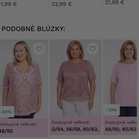
kvetinovou č
21,99 €
11,99 €
23,99 €
PODOBNÉ BLÚZKY:
-31%
-50%
Dostupné veľkosti
Dostupné veľkos
Dostupné veľkosti
48/50, 52/54, 56/58, 60/62
,
48/50, 52/54, 56
48/50, 60/62
48/50