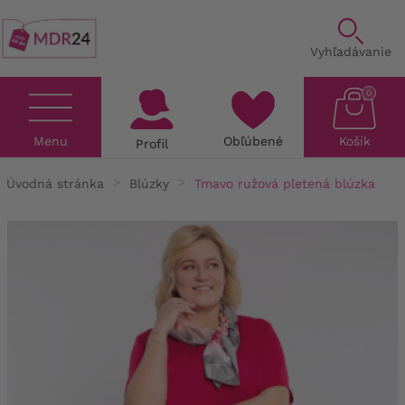
Vyhľadávanie
0
Menu
Obľúbené
Košík
Profil
Úvodná stránka
Blúzky
Tmavo ružová pletená blúzka