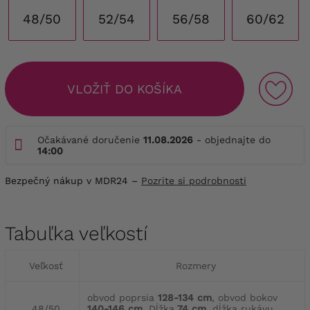
48/50
52/54
56/58
60/62
VLOŽIŤ DO KOŠÍKA
Očakávané doručenie
11.08.2026
- objednajte do
14:00
Bezpečný nákup v MDR24 –
Pozrite si podrobnosti
Tabuľka veľkostí
Veľkosť
Rozmery
obvod poprsia
128-134 cm
, obvod bokov
48/50
140-146 cm
, Dĺžka
74 cm
, dĺžka rukávu