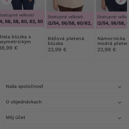
Dostupné veľkosti
Dostupné veľkosti
Dostupné veľkos
, 56, 58, 60, 62
,
50, 52, 54, 56, 58, 60, 62
48/50, 52/54, 56/58, 60/62
48/50, 52/54, 56/58, 6
,
48/50, 52/54, 56
blúzka s
Béžová pletená
Námornícka
asymetrickým
blúzka
modrá plete
lemom
38,99 €
blúzka
23,99 €
23,99 €
Naša spoločnosť

O objednávkach

Môj účet
