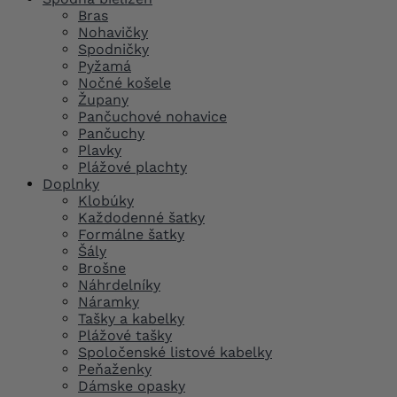
Bras
Nohavičky
Spodničky
Pyžamá
Nočné košele
Župany
Pančuchové nohavice
Pančuchy
Plavky
Plážové plachty
Doplnky
Klobúky
Každodenné šatky
Formálne šatky
Šály
Brošne
Náhrdelníky
Náramky
Tašky a kabelky
Plážové tašky
Spoločenské listové kabelky
Peňaženky
Dámske opasky