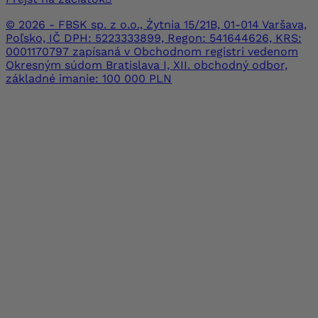
© 2026 - FBSK sp. z o.o., Żytnia 15/21B, 01-014 Varšava,
Poľsko, IČ DPH: 5223333899, Regon: 541644626, KRS:
0001170797 zapísaná v Obchodnom registri vedenom
Okresným súdom Bratislava I, XII. obchodný odbor,
základné imanie: 100 000 PLN