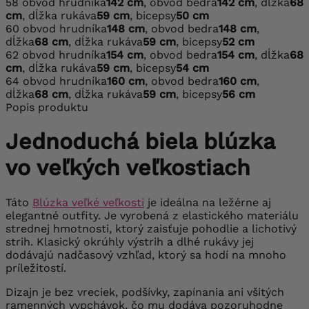
58
obvod hrudníka
142 cm
, obvod bedra
142 cm
, dĺžka
68
cm
, dĺžka rukáva
59 cm
, bicepsy
50 cm
60
obvod hrudníka
148 cm
, obvod bedra
148 cm
,
dĺžka
68 cm
, dĺžka rukáva
59 cm
, bicepsy
52 cm
62
obvod hrudníka
154 cm
, obvod bedra
154 cm
, dĺžka
68
cm
, dĺžka rukáva
59 cm
, bicepsy
54 cm
64
obvod hrudníka
160 cm
, obvod bedra
160 cm
,
dĺžka
68 cm
, dĺžka rukáva
59 cm
, bicepsy
56 cm
Popis produktu
Jednoduchá biela blúzka
vo veľkých veľkostiach
Táto
Blúzka veľké veľkosti
je ideálna na ležérne aj
elegantné outfity. Je vyrobená z elastického materiálu
strednej hmotnosti, ktorý zaisťuje pohodlie a lichotivý
strih. Klasický okrúhly výstrih a dlhé rukávy jej
dodávajú nadčasový vzhľad, ktorý sa hodí na mnoho
príležitostí.
Dizajn je bez vreciek, podšívky, zapínania ani všitých
ramenných vypchávok, čo mu dodáva pozoruhodne