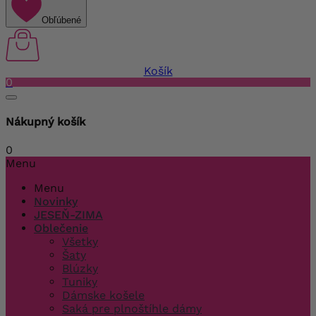
Obľúbené
Košík
0
Nákupný košík
0
Menu
Menu
Novinky
JESEŇ-ZIMA
Oblečenie
Všetky
Šaty
Blúzky
Tuniky
Dámske košele
Saká pre plnoštíhle dámy