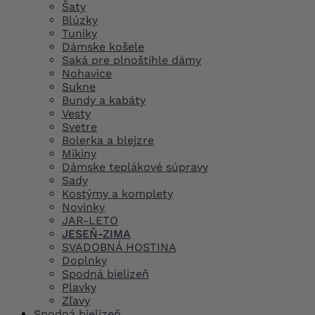
Šaty
Blúzky
Tuniky
Dámske košele
Saká pre plnoštíhle dámy
Nohavice
Sukne
Bundy a kabáty
Vesty
Svetre
Bolerka a blejzre
Mikiny
Dámske teplákové súpravy
Sady
Kostýmy a komplety
Novinky
JAR-LETO
JESEŇ-ZIMA
SVADOBNÁ HOSTINA
Doplnky
Spodná bielizeň
Plavky
Zľavy
Spodná bielizeň