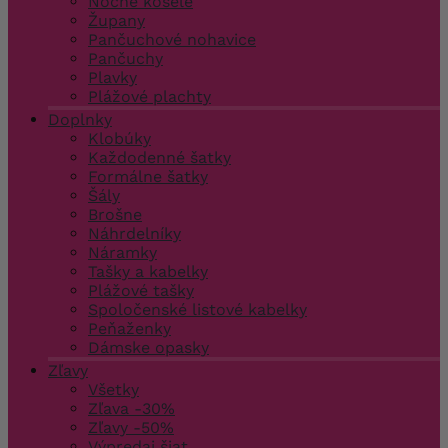
Nočné košele
Župany
Pančuchové nohavice
Pančuchy
Plavky
Plážové plachty
Doplnky
Klobúky
Každodenné šatky
Formálne šatky
Šály
Brošne
Náhrdelníky
Náramky
Tašky a kabelky
Plážové tašky
Spoločenské listové kabelky
Peňaženky
Dámske opasky
Zľavy
Všetky
Zľava -30%
Zľavy -50%
Výpredaj šiat