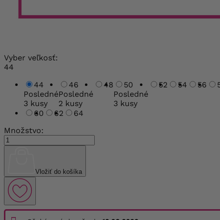
Vyber veľkosť:
44
44
46
48
50
52
54
56
Posledné
Posledné
Posledné
3 kusy
2 kusy
3 kusy
60
62
64
Množstvo:
Vložiť do košíka