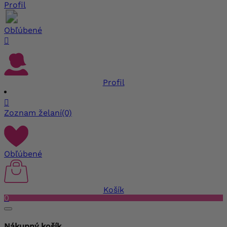
Profil
Obľúbené

Profil

Zoznam želaní
(0)
Obľúbené
Košík
0
Nákupný košík