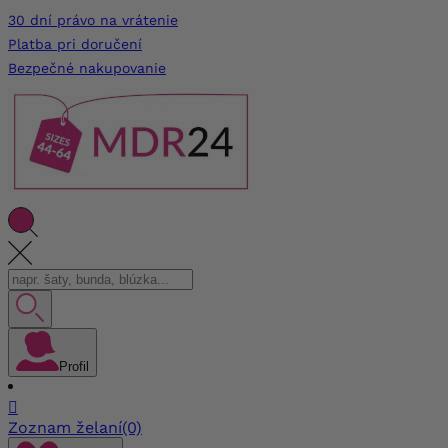
30 dní právo na vrátenie
Platba pri doručení
Bezpečné nakupovanie
Profil

Zoznam želaní
(0)