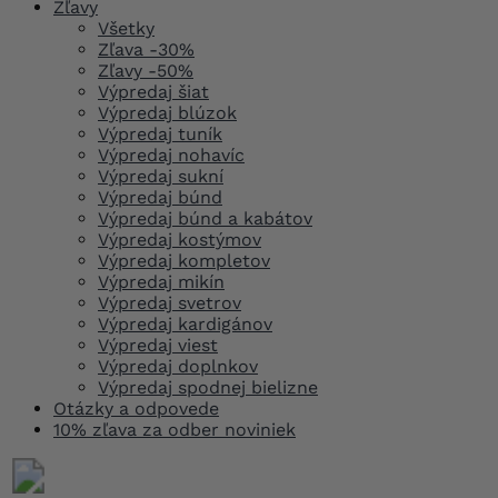
Zľavy
Všetky
Zľava -30%
Zľavy -50%
Výpredaj šiat
Výpredaj blúzok
Výpredaj tuník
Výpredaj nohavíc
Výpredaj sukní
Výpredaj búnd
Výpredaj búnd a kabátov
Výpredaj kostýmov
Výpredaj kompletov
Výpredaj mikín
Výpredaj svetrov
Výpredaj kardigánov
Výpredaj viest
Výpredaj doplnkov
Výpredaj spodnej bielizne
Otázky a odpovede
10% zľava za odber noviniek