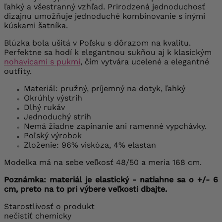
ľahký a všestranný vzhľad. Prirodzená jednoduchosť
dizajnu umožňuje jednoduché kombinovanie s inými
kúskami šatníka.
Blúzka bola ušitá v Poľsku s dôrazom na kvalitu.
Perfektne sa hodí k elegantnou sukňou aj k klasickým
nohavicami s pukmi
, čím vytvára ucelené a elegantné
outfity.
Materiál: pružný, príjemný na dotyk, ľahký
Okrúhly výstrih
Dlhý rukáv
Jednoduchý strih
Nemá žiadne zapínanie ani ramenné vypchávky.
Poľský výrobok
Zloženie: 96% viskóza, 4% elastan
Modelka má na sebe veľkosť 48/50 a meria 168 cm.
Poznámka: materiál je elastický - natiahne sa o +/- 6
cm, preto na to pri výbere veľkosti dbajte.
Starostlivosť o produkt
nečistiť chemicky