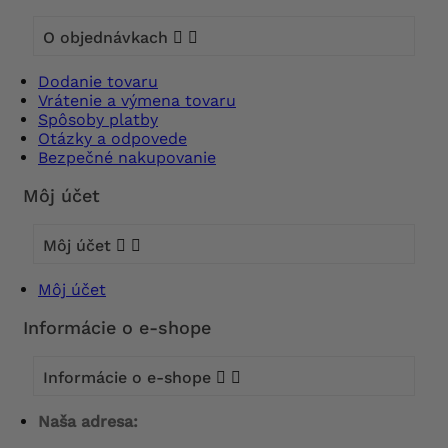
O objednávkach


Dodanie tovaru
Vrátenie a výmena tovaru
Spôsoby platby
Otázky a odpovede
Bezpečné nakupovanie
Môj účet
Môj účet


Môj účet
Informácie o e-shope
Informácie o e-shope


Naša adresa: