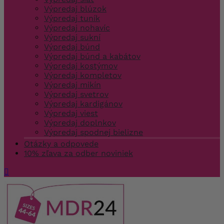
Výpredaj blúzok
Výpredaj tuník
Výpredaj nohavíc
Výpredaj sukní
Výpredaj búnd
Výpredaj búnd a kabátov
Výpredaj kostýmov
Výpredaj kompletov
Výpredaj mikín
Výpredaj svetrov
Výpredaj kardigánov
Výpredaj viest
Výpredaj doplnkov
Výpredaj spodnej bielizne
Otázky a odpovede
10% zľava za odber noviniek
