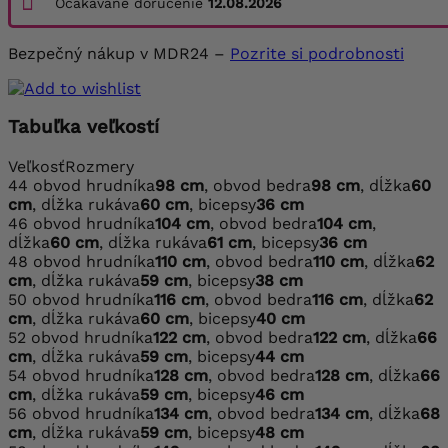
Očakávané doručenie
12.08.2026
Bezpečný nákup v MDR24 –
Pozrite si podrobnosti
Tabuľka veľkostí
Veľkosť
Rozmery
44
obvod hrudníka
98 cm
, obvod bedra
98 cm
, dĺžka
60
cm
, dĺžka rukáva
60 cm
, bicepsy
36 cm
46
obvod hrudníka
104 cm
, obvod bedra
104 cm
,
dĺžka
60 cm
, dĺžka rukáva
61 cm
, bicepsy
36 cm
48
obvod hrudníka
110 cm
, obvod bedra
110 cm
, dĺžka
62
cm
, dĺžka rukáva
59 cm
, bicepsy
38 cm
50
obvod hrudníka
116 cm
, obvod bedra
116 cm
, dĺžka
62
cm
, dĺžka rukáva
60 cm
, bicepsy
40 cm
52
obvod hrudníka
122 cm
, obvod bedra
122 cm
, dĺžka
66
cm
, dĺžka rukáva
59 cm
, bicepsy
44 cm
54
obvod hrudníka
128 cm
, obvod bedra
128 cm
, dĺžka
66
cm
, dĺžka rukáva
59 cm
, bicepsy
46 cm
56
obvod hrudníka
134 cm
, obvod bedra
134 cm
, dĺžka
68
cm
, dĺžka rukáva
59 cm
, bicepsy
48 cm