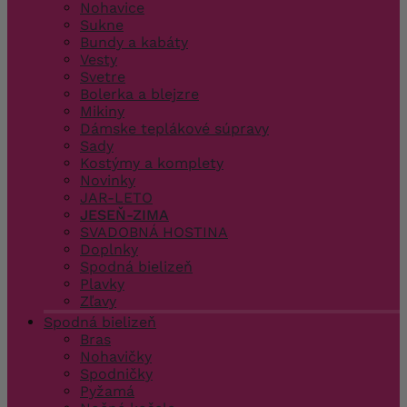
Nohavice
Sukne
Bundy a kabáty
Vesty
Svetre
Bolerka a blejzre
Mikiny
Dámske teplákové súpravy
Sady
Kostýmy a komplety
Novinky
JAR-LETO
JESEŇ-ZIMA
SVADOBNÁ HOSTINA
Doplnky
Spodná bielizeň
Plavky
Zľavy
Spodná bielizeň
Bras
Nohavičky
Spodničky
Pyžamá