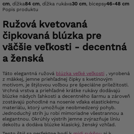
cm
, dĺžka
84 cm
, dĺžka rukáva
30 cm
, bicepsy
46-48 cm
Popis produktu
Ružová kvetovaná
čipkovaná blúzka pre
väčšie veľkosti - decentná
a ženská
Táto elegantná ružová
blúzka veľké veľkosti
, vyrobená
z mäkkej, jemne priehľadnej čipky s kvetinovým
motívom, je štýlovou voľbou pre špeciálne príležitosti.
Vrchná vrstva a priehľadné krátke rukávy dodávajú
blúzke nádych ľahkosti a decentného šarmu a zároveň
zostávajú pohodlné na nosenie vďaka elastickému
materiálu, ktorý umožňuje neobmedzený pohyb.
Jednoduchý strih ju robí mimoriadne všestrannou a
elegantnou. Okrúhly výstrih jemne zvýrazňuje líniu
dekoltu a dodáva blúzke klasický, ženský vzhľad.
Tento štýl sa perfektne hodí k
midi sukňou
aj k