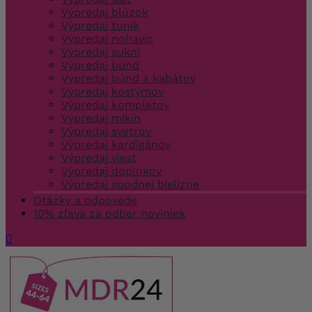
Výpredaj blúzok
Výpredaj tuník
Výpredaj nohavíc
Výpredaj sukní
Výpredaj búnd
Výpredaj búnd a kabátov
Výpredaj kostýmov
Výpredaj kompletov
Výpredaj mikín
Výpredaj svetrov
Výpredaj kardigánov
Výpredaj viest
Výpredaj doplnkov
Výpredaj spodnej bielizne
Otázky a odpovede
10% zľava za odber noviniek
