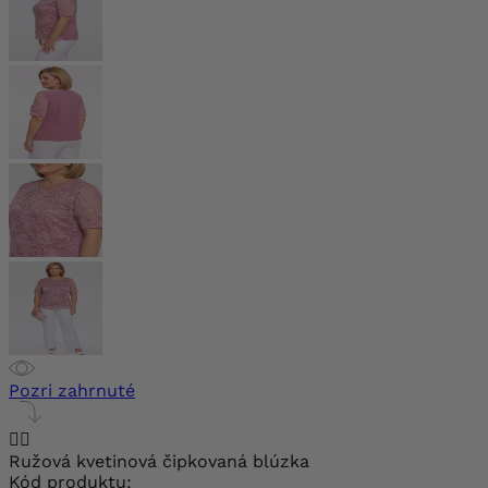
Pozri zahrnuté


Ružová kvetinová čipkovaná blúzka
Kód produktu: