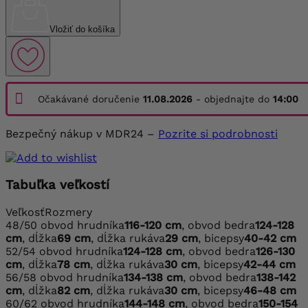
Vložiť do košíka
Očakávané doručenie
11.08.2026
- objednajte do
14:00
Bezpečný nákup v MDR24 –
Pozrite si podrobnosti
Tabuľka veľkostí
Veľkosť
Rozmery
48/50
obvod hrudníka
116-120 cm
, obvod bedra
124-128
cm
, dĺžka
69 cm
, dĺžka rukáva
29 cm
, bicepsy
40-42 cm
52/54
obvod hrudníka
124-128 cm
, obvod bedra
126-130
cm
, dĺžka
78 cm
, dĺžka rukáva
30 cm
, bicepsy
42-44 cm
56/58
obvod hrudníka
134-138 cm
, obvod bedra
138-142
cm
, dĺžka
82 cm
, dĺžka rukáva
30 cm
, bicepsy
46-48 cm
60/62
obvod hrudníka
144-148 cm
, obvod bedra
150-154