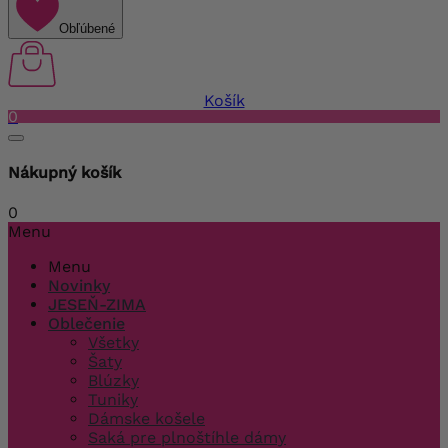
Obľúbené
Košík
0
Nákupný košík
0
Menu
Menu
Novinky
JESEŇ-ZIMA
Oblečenie
Všetky
Šaty
Blúzky
Tuniky
Dámske košele
Saká pre plnoštíhle dámy