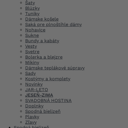
Šaty
Blúzky
Tuniky
Dámske košele
Saká pre plnoštíhle dámy
Nohavice
Sukne
Bundy a kabáty
Vesty
Svetre
Bolerka a blejzre
Mikiny
Dámske teplákové súpravy
Sady
Kostýmy a komplety
Novinky
JAR-LETO
JESEŇ-ZIMA
SVADOBNÁ HOSTINA
Doplnky
Spodná bielizeň
Plavky
Zľavy
Spodná bielizeň