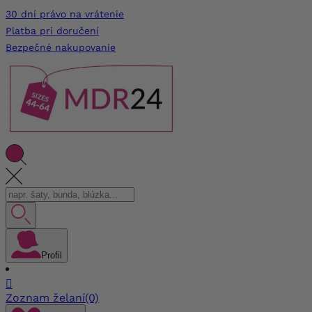
30 dní právo na vrátenie
Platba pri doručení
Bezpečné nakupovanie
Profil

Zoznam želaní
(0)