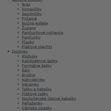
Bras
Nohavičky
Spodničky
Pyžamá
Nočné košele
Župany
Pančuchové nohavice
Pančuchy
Plavky
Plážové plachty
Doplnky
Klobúky
Každodenné šatky
Formálne šatky
Šály
Brošne
Náhrdelníky
Náramky
Tašky a kabelky
Plážové tašky
Spoločenské listové kabelky
Peňaženky
Dámske opasky