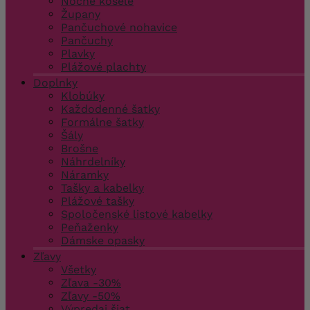
Nočné košele
Župany
Pančuchové nohavice
Pančuchy
Plavky
Plážové plachty
Doplnky
Klobúky
Každodenné šatky
Formálne šatky
Šály
Brošne
Náhrdelníky
Náramky
Tašky a kabelky
Plážové tašky
Spoločenské listové kabelky
Peňaženky
Dámske opasky
Zľavy
Všetky
Zľava -30%
Zľavy -50%
Výpredaj šiat