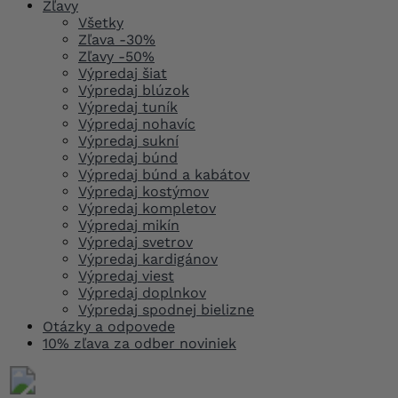
Zľavy
Všetky
Zľava -30%
Zľavy -50%
Výpredaj šiat
Výpredaj blúzok
Výpredaj tuník
Výpredaj nohavíc
Výpredaj sukní
Výpredaj búnd
Výpredaj búnd a kabátov
Výpredaj kostýmov
Výpredaj kompletov
Výpredaj mikín
Výpredaj svetrov
Výpredaj kardigánov
Výpredaj viest
Výpredaj doplnkov
Výpredaj spodnej bielizne
Otázky a odpovede
10% zľava za odber noviniek