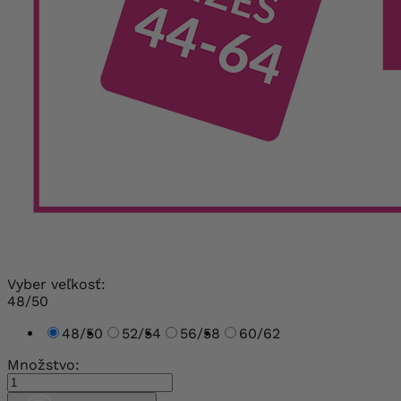
Vyber veľkosť:
48/50
48/50
52/54
56/58
60/62
Množstvo: