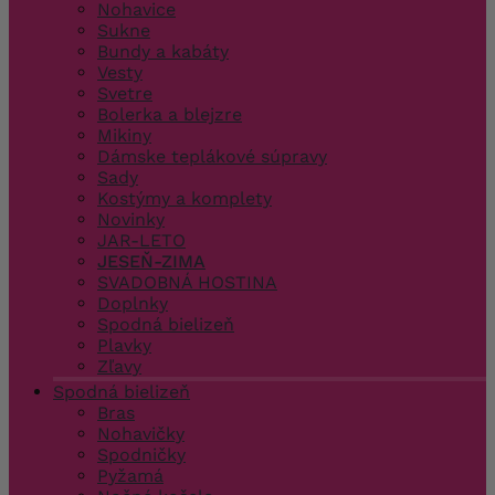
Nohavice
Sukne
Bundy a kabáty
Vesty
Svetre
Bolerka a blejzre
Mikiny
Dámske teplákové súpravy
Sady
Kostýmy a komplety
Novinky
JAR-LETO
JESEŇ-ZIMA
SVADOBNÁ HOSTINA
Doplnky
Spodná bielizeň
Plavky
Zľavy
Spodná bielizeň
Bras
Nohavičky
Spodničky
Pyžamá