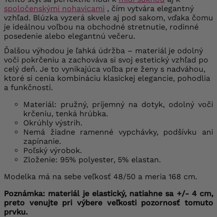
spoločenskými nohavicami
, čím vytvára elegantný
vzhľad. Blúzka vyzerá skvele aj pod sakom, vďaka čomu
je ideálnou voľbou na obchodné stretnutie, rodinné
posedenie alebo elegantnú večeru.
Ďalšou výhodou je ľahká údržba – materiál je odolný
voči pokrčeniu a zachováva si svoj estetický vzhľad po
celý deň. Je to vynikajúca voľba pre ženy s nadváhou,
ktoré si cenia kombináciu klasickej elegancie, pohodlia
a funkčnosti.
Materiál: pružný, príjemný na dotyk, odolný voči
krčeniu, tenká hrúbka.
Okrúhly výstrih.
Nemá žiadne ramenné vypchávky, podšívku ani
zapínanie.
Poľský výrobok.
Zloženie: 95% polyester, 5% elastan.
Modelka má na sebe veľkosť 48/50 a meria 168 cm.
Poznámka: materiál je elastický, natiahne sa +/- 4 cm,
preto venujte pri výbere veľkosti pozornosť tomuto
prvku.