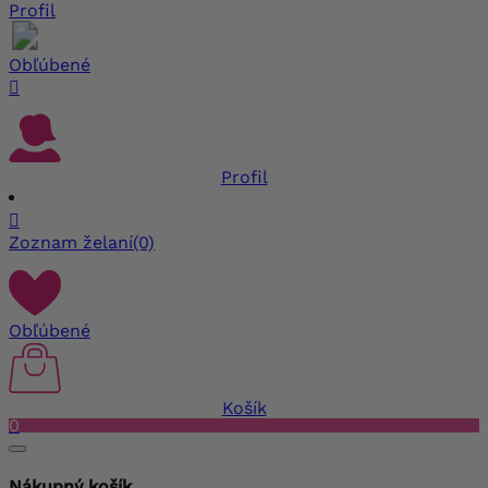
Profil
Obľúbené

Profil

Zoznam želaní
(0)
Obľúbené
Košík
0
Nákupný košík