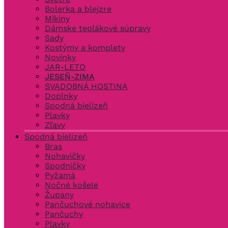
Bolerka a blejzre
Mikiny
Dámske teplákové súpravy
Sady
Kostýmy a komplety
Novinky
JAR-LETO
JESEŇ-ZIMA
SVADOBNÁ HOSTINA
Doplnky
Spodná bielizeň
Plavky
Zľavy
Spodná bielizeň
Bras
Nohavičky
Spodničky
Pyžamá
Nočné košele
Župany
Pančuchové nohavice
Pančuchy
Plavky