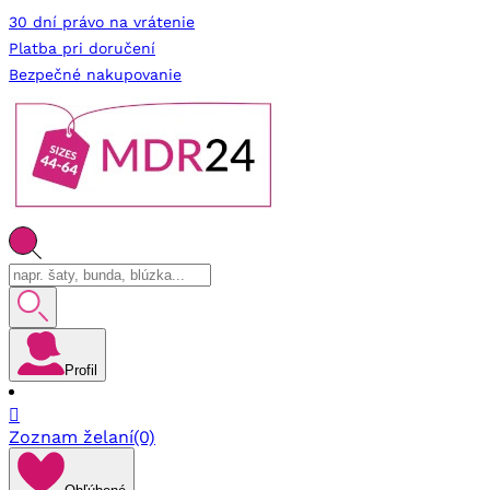
30 dní právo na vrátenie
Platba pri doručení
Bezpečné nakupovanie
Profil

Zoznam želaní
(0)