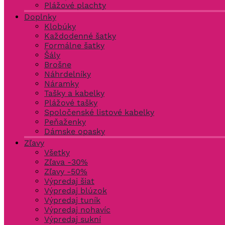
Plážové plachty
Doplnky
Klobúky
Každodenné šatky
Formálne šatky
Šály
Brošne
Náhrdelníky
Náramky
Tašky a kabelky
Plážové tašky
Spoločenské listové kabelky
Peňaženky
Dámske opasky
Zľavy
Všetky
Zľava -30%
Zľavy -50%
Výpredaj šiat
Výpredaj blúzok
Výpredaj tuník
Výpredaj nohavíc
Výpredaj sukní