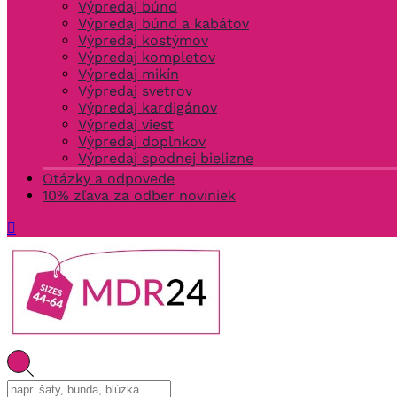
Výpredaj búnd
Výpredaj búnd a kabátov
Výpredaj kostýmov
Výpredaj kompletov
Výpredaj mikín
Výpredaj svetrov
Výpredaj kardigánov
Výpredaj viest
Výpredaj doplnkov
Výpredaj spodnej bielizne
Otázky a odpovede
10% zľava za odber noviniek
