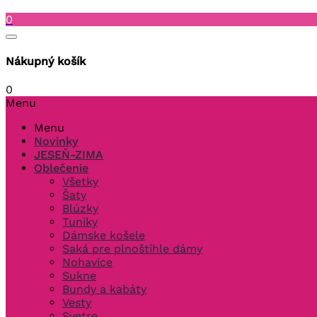
0
Nákupný košík
0
Menu
Menu
Novinky
JESEŇ-ZIMA
Oblečenie
Všetky
Šaty
Blúzky
Tuniky
Dámske košele
Saká pre plnoštíhle dámy
Nohavice
Sukne
Bundy a kabáty
Vesty
Svetre