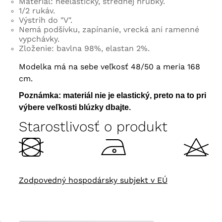
Materiál: neelastický, strednej hrúbky.
1/2 rukáv.
Výstrih do "V".
Nemá podšívku, zapínanie, vrecká ani ramenné
vypchávky.
Zloženie: bavlna 98%, elastan 2%.
Modelka má na sebe veľkosť 48/50 a meria 168
cm.
Poznámka: materiál nie je elastický, preto na to pri
výbere veľkosti blúzky dbajte.
Starostlivosť o produkt
Zodpovedný hospodársky subjekt v EÚ