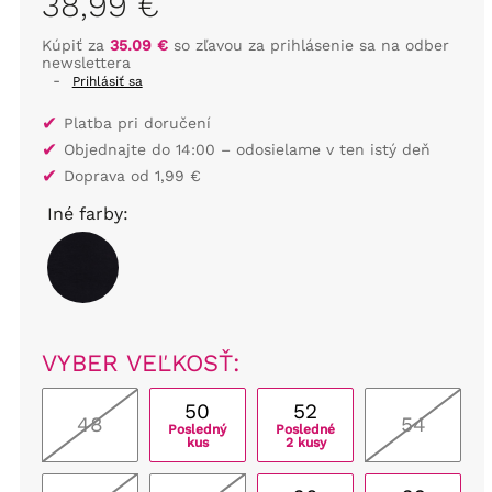
38,99 €
Kúpiť za
35.09 €
so zľavou za prihlásenie sa na odber
newslettera
-
Prihlásiť sa
✔
Platba pri doručení
✔
Objednajte do 14:00 – odosielame v ten istý deň
✔
Doprava od 1,99 €
Iné farby:
VYBER VEĽKOSŤ:
50
52
48
54
Posledný
Posledné
kus
2 kusy