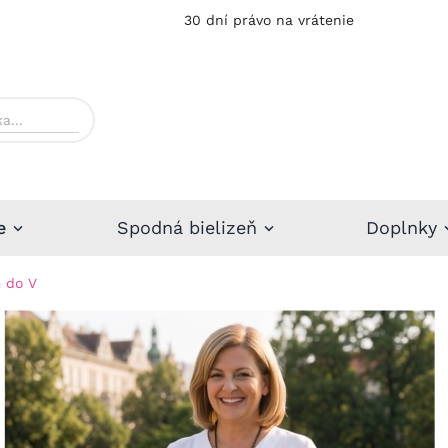
30 dní právo na vrátenie
e
Spodná bielizeň
Doplnky
m do V