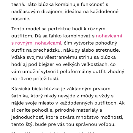
tesná. Táto blúzka kombinuje funkčnosť s
nadčasovým dizajnom, ideálna na každodenné
nosenie.
Tento model sa perfektne hodí k rôznym
outfitom. Dá sa ľahko kombinovať s
nohavicami
s rovnými nohavicami
, čím vytvoríte pohodlný
outfit na prechádzku, nákupy alebo stretnutie.
Vďaka svojmu všestrannému strihu sa blúzka
hodí aj pod blejzer vo veľkých veľkostiach, čo
vám umožní vytvoriť poloformálny outfit vhodný
na rôzne príležitosti.
Klasická biela blúzka je základným prvkom
šatníka, ktorý nikdy nevyjde z módy a vždy si
nájde svoje miesto v každodenných outfitoch. Ak
si ceníte pohodlie, prírodné materiály a
jednoduchosť, ktorá otvára množstvo možností,
tento štýl bude pre vás tou správnou voľbou.