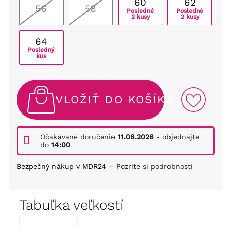
60
62
56
58
Posledné
Posledné
2 kusy
2 kusy
64
Posledný
kus
VLOŽIŤ DO KOŠÍKA
Očakávané doručenie
11.08.2026
- objednajte
do
14:00
Bezpečný nákup v MDR24 –
Pozrite si podrobnosti
Tabuľka veľkostí