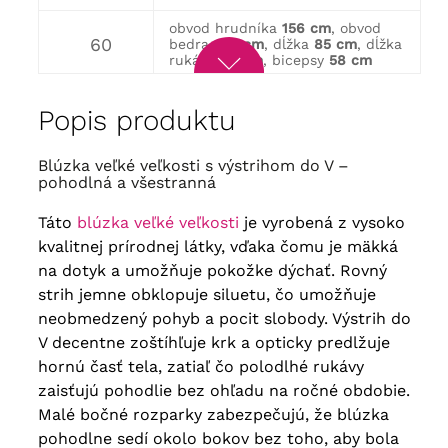
obvod hrudníka
156 cm
, obvod
60
bedra
164 cm
, dĺžka
85 cm
, dĺžka
rukáva
36 cm
, bicepsy
58 cm
obvod hrudníka
162 cm
, obvod
62
Popis produktu
bedra
172 cm
, dĺžka
88 cm
, dĺžka
rukáva
36 cm
, bicepsy
60 cm
Blúzka veľké veľkosti s výstrihom do V –
obvod hrudníka
170 cm
, obvod
64
bedra
176 cm
, dĺžka
88 cm
, dĺžka
pohodlná a všestranná
rukáva
36 cm
, bicepsy
62 cm
Táto
blúzka veľké veľkosti
je vyrobená z vysoko
kvalitnej prírodnej látky, vďaka čomu je mäkká
na dotyk a umožňuje pokožke dýchať. Rovný
strih jemne obklopuje siluetu, čo umožňuje
neobmedzený pohyb a pocit slobody. Výstrih do
V decentne zoštíhľuje krk a opticky predlžuje
hornú časť tela, zatiaľ čo polodlhé rukávy
zaisťujú pohodlie bez ohľadu na ročné obdobie.
Malé bočné rozparky zabezpečujú, že blúzka
pohodlne sedí okolo bokov bez toho, aby bola