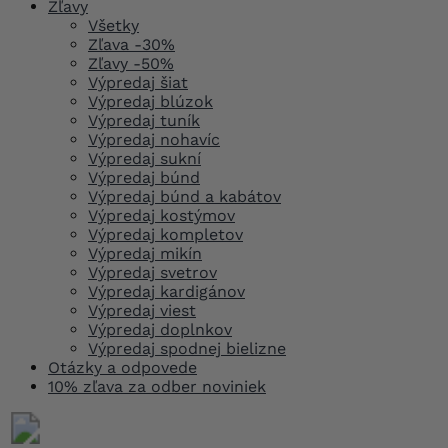
Zľavy
Všetky
Zľava -30%
Zľavy -50%
Výpredaj šiat
Výpredaj blúzok
Výpredaj tuník
Výpredaj nohavíc
Výpredaj sukní
Výpredaj búnd
Výpredaj búnd a kabátov
Výpredaj kostýmov
Výpredaj kompletov
Výpredaj mikín
Výpredaj svetrov
Výpredaj kardigánov
Výpredaj viest
Výpredaj doplnkov
Výpredaj spodnej bielizne
Otázky a odpovede
10% zľava za odber noviniek