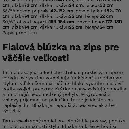
cm
, dĺžka
73 cm
, dĺžka rukávu
24 cm
, biceps
50 cm
56/58
obvod poprsia
142-152 cm
, obvod bokov
162-170
cm
, dĺžka
74 cm
, dĺžka rukávu
25 cm
, biceps
52 cm
60/62
obvod poprsia
154-164 cm
, obvod bokov
172-180
cm
, dĺžka
74 cm
, dĺžka rukávu
25 cm
, biceps
54 cm
Popis produktu
Fialová blúzka na zips pre
väčšie veľkosti
Táto blúzka jednoduchého strihu s praktickým zipsom
vpredu na výstrihu kombinuje funkčnosť s moderným
štýlom, vďaka čomu si môžete hĺbku výstrihu nastaviť
podľa svojich predstáv. Krátke rukávy zaisťujú pohodlie
a umožňujú neobmedzený pohyb. Je vyrobená z
viskózy príjemnej na pokožku, takže je ideálna na
teplejšie dni. Blúzka je nepodšitá, bez vreciek a bez
výstelky.
Tento všestranný model pre plnoštíhle postavy ponúka
množstvo možností štýlu. Blúzka sa krásne hodí ku