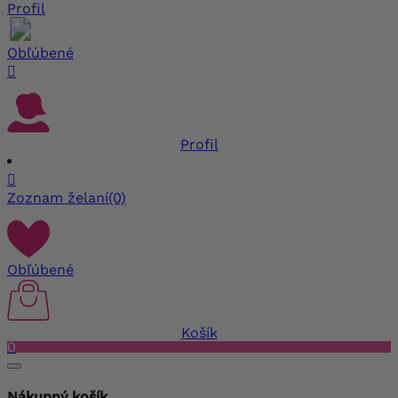
Profil
Obľúbené

Profil

Zoznam želaní
(0)
Obľúbené
Košík
0
Nákupný košík