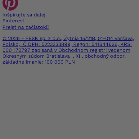
Inšpirujte sa ďalej
Pinterest
Prejsť na začiatok

© 2026 - FBSK sp. z o.o., Żytnia 15/21B, 01-014 Varšava,
Poľsko, IČ DPH: 5223333899, Regon: 541644626, KRS:
0001170797 zapísaná v Obchodnom registri vedenom
Okresným súdom Bratislava I, XII. obchodný odbor,
základné imanie: 100 000 PLN