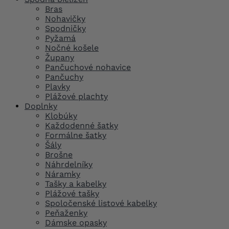
Bras
Nohavičky
Spodničky
Pyžamá
Nočné košele
Župany
Pančuchové nohavice
Pančuchy
Plavky
Plážové plachty
Doplnky
Klobúky
Každodenné šatky
Formálne šatky
Šály
Brošne
Náhrdelníky
Náramky
Tašky a kabelky
Plážové tašky
Spoločenské listové kabelky
Peňaženky
Dámske opasky