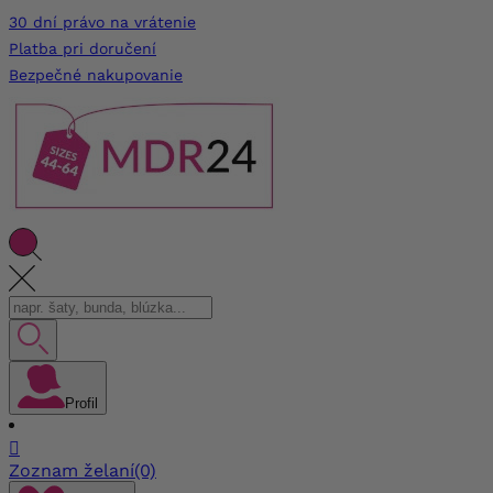
30 dní právo na vrátenie
Platba pri doručení
Bezpečné nakupovanie
Profil

Zoznam želaní
(0)