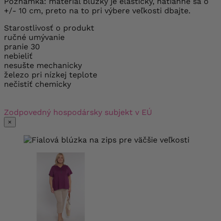
Poznámka: materiál blúzky je elastický, natiahne sa o
+/- 10 cm, preto na to pri výbere veľkosti dbajte.
Starostlivosť o produkt
ručné umývanie
pranie 30
nebieliť
nesušte mechanicky
železo pri nízkej teplote
nečistiť chemicky
Zodpovedný hospodársky subjekt v EÚ
×