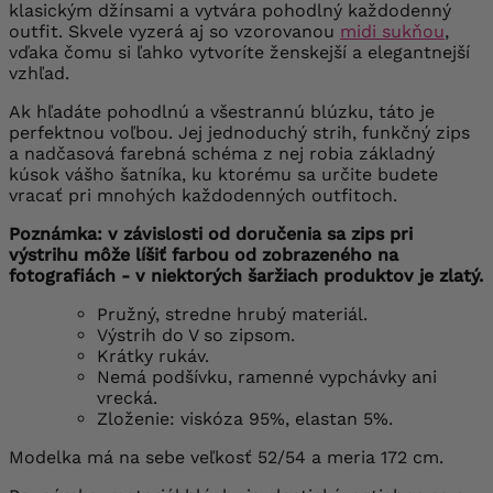
klasickým džínsami a vytvára pohodlný každodenný
outfit. Skvele vyzerá aj so vzorovanou
midi sukňou
,
vďaka čomu si ľahko vytvoríte ženskejší a elegantnejší
vzhľad.
Ak hľadáte pohodlnú a všestrannú blúzku, táto je
perfektnou voľbou. Jej jednoduchý strih, funkčný zips
a nadčasová farebná schéma z nej robia základný
kúsok vášho šatníka, ku ktorému sa určite budete
vracať pri mnohých každodenných outfitoch.
Poznámka: v závislosti od doručenia sa zips pri
výstrihu môže líšiť farbou od zobrazeného na
fotografiách - v niektorých šaržiach produktov je zlatý.
Pružný, stredne hrubý materiál.
Výstrih do V so zipsom.
Krátky rukáv.
Nemá podšívku, ramenné vypchávky ani
vrecká.
Zloženie: viskóza 95%, elastan 5%.
Modelka má na sebe veľkosť 52/54 a meria 172 cm.