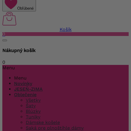
Obľúbené
Košík
0
Nákupný košík
0
Menu
Menu
Novinky
JESEŇ-ZIMA
Oblečenie
Všetky
Šaty
Blúzky
Tuniky
Dámske košele
Saká pre plnoštíhle dámy