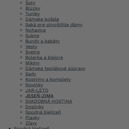
Šaty
Blúzky
Tuniky
Dámske košele
Saká pre plnoštíhle dámy
Nohavice
Sukne
Bundy a kabáty
Vesty
Svetre
Bolerka a blejzre
Mikiny
Dámske teplákové súpravy
Sady
Kostýmy a komplety
Novinky
JAR-LETO
JESEŇ-ZIMA
SVADOBNÁ HOSTINA
Doplnky
Spodná bielizeň
Plavky
Zľavy
Spodná bielizeň