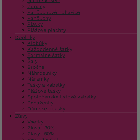
Nočné košele
Župany
Pančuchové nohavice
Pančuchy
Plavky
Plážové plachty
Doplnky
Klobúky
Každodenné šatky
Formálne šatky
Šály
Brošne
Náhrdelníky
Náramky
Tašky a kabelky
Plážové tašky
Spoločenské listové kabelky
Peňaženky
Dámske opasky
Zľavy
Všetky
Zľava -30%
Zľavy -50%
Výpredaj šiat