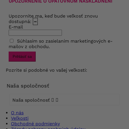
UPOZORNENIE O OPÄTOVNOM NASKLADNENÍ
Upozornite ma, keď bude veľkosť znovu
dostupná:
–
E-mail
Súhlasím so zasielaním marketingových e-
mailov z obchodu.
Prihlásiť sa
Pozrite si podobné vo vašej veľkosti:
Naša spoločnosť
Naša spoločnosť


O nás
Veľkosti
Obchodné podmienky