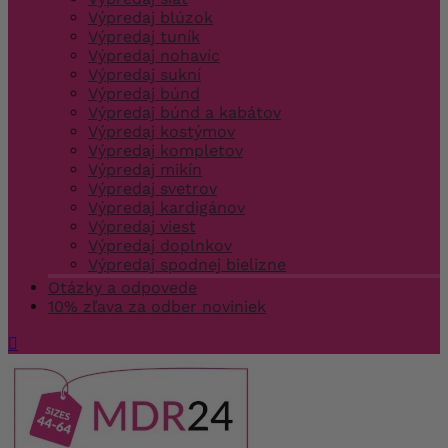
Výpredaj blúzok
Výpredaj tuník
Výpredaj nohavíc
Výpredaj sukní
Výpredaj búnd
Výpredaj búnd a kabátov
Výpredaj kostýmov
Výpredaj kompletov
Výpredaj mikín
Výpredaj svetrov
Výpredaj kardigánov
Výpredaj viest
Výpredaj doplnkov
Výpredaj spodnej bielizne
Otázky a odpovede
10% zľava za odber noviniek
