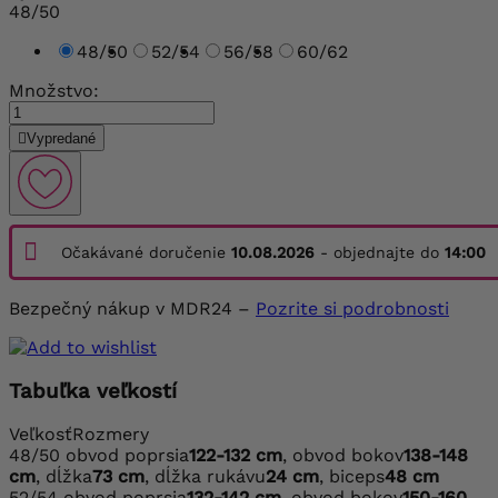
48/50
48/50
52/54
56/58
60/62
Množstvo:

Vypredané
Očakávané doručenie
10.08.2026
- objednajte do
14:00
Bezpečný nákup v MDR24 –
Pozrite si podrobnosti
Tabuľka veľkostí
Veľkosť
Rozmery
48/50
obvod poprsia
122-132 cm
, obvod bokov
138-148
cm
, dĺžka
73 cm
, dĺžka rukávu
24 cm
, biceps
48 cm
52/54
obvod poprsia
132-142 cm
, obvod bokov
150-160