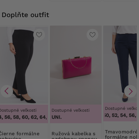
Doplňte outfit
Dostupné veľkos
Dostupné veľkosti
Dostupné veľkosti
46, 48, 50, 52, 54, 56, 5
, 56, 58, 60, 62, 64
,
50, 52, 54, 56, 58, 60, 62, 64
UNI.
Tmavomodré
 formálne
Ružová kabelka s
formálne noh
nohavice
ozdobnou sponou