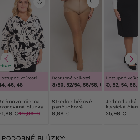
-50%
Dostupné veľkosti
Dostupné veľkosti
Dostupné veľkos
3
44, 46, 48
44/46, 48/50, 52/54, 56/58, 60/62
46, 48, 50, 52, 54, 56, 5
,
44/46, 48/
o-čierna
Stredne béžové
Jednoduchá
vzorovaná blúzka
pančuchové
klasická čier
s kravatou
nohavice 30 DEN
sukňa
21,99 €
43,99 €
9,99 €
35,99 €
Ribessa
PODOBNÉ BLÚZKY: