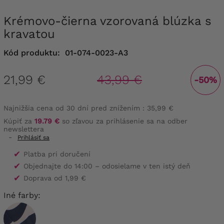
Krémovo-čierna vzorovaná blúzka s
kravatou
Kód produktu:
01-074-0023-A3
21,99 €
43,99 €
-50%
Najnižšia cena od 30 dní pred znížením :
35,99 €
Kúpiť za
19.79 €
so zľavou za prihlásenie sa na odber
newslettera
-
Prihlásiť sa
✔
Platba pri doručení
✔
Objednajte do 14:00 – odosielame v ten istý deň
✔
Doprava od 1,99 €
Iné farby: