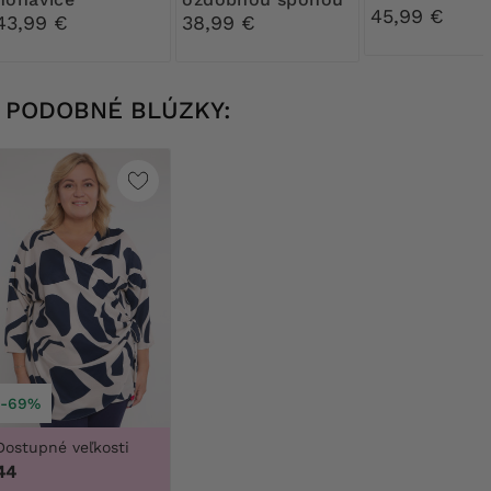
s pukmi
45,99 €
43,99 €
38,99 €
PODOBNÉ BLÚZKY:
-69%
Dostupné veľkosti
44