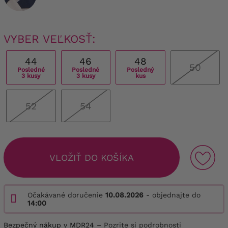
VYBER VEĽKOSŤ:
44
46
48
50
Posledné
Posledné
Posledný
3 kusy
3 kusy
kus
52
54
VLOŽIŤ DO KOŠÍKA
Očakávané doručenie
10.08.2026
- objednajte do
14:00
Bezpečný nákup v MDR24 –
Pozrite si podrobnosti