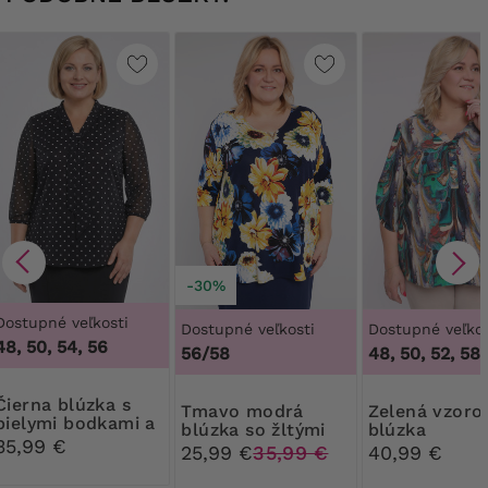
-30%
Dostupné veľkosti
Dostupné veľkosti
Dostupné veľkos
48, 50, 54, 56
56/58
48, 50, 52, 58
 blúzka s
Tmavo modrá
Zelená vzorovaná
bielymi bodkami a
blúzka so žltými
blúzka
kravatou
35,99 €
kvetmi a zdobením
25,99 €
35,99 €
40,99 €