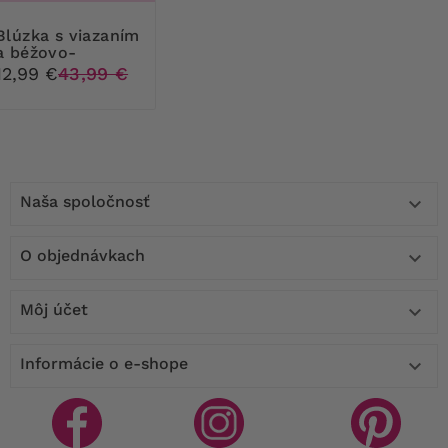
s viazaním
a béžovo-
tmavomodrými
12,99 €
43,99 €
vzormi
Naša spoločnosť

O objednávkach

Môj účet

Informácie o e-shope
