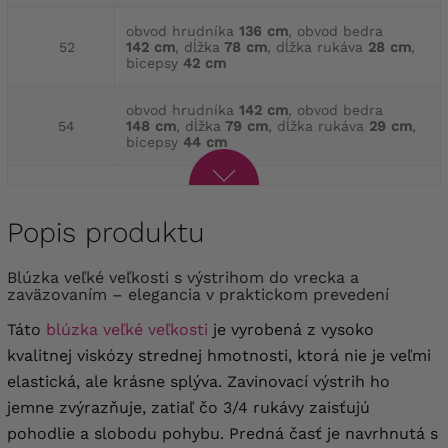
obvod hrudníka
136 cm
, obvod bedra
52
142 cm
, dĺžka
78 cm
, dĺžka rukáva
28 cm
,
bicepsy
42 cm
obvod hrudníka
142 cm
, obvod bedra
54
148 cm
, dĺžka
79 cm
, dĺžka rukáva
29 cm
,
bicepsy
44 cm
Popis produktu
Blúzka veľké veľkosti s výstrihom do vrecka a
zaväzovaním – elegancia v praktickom prevedení
Táto
blúzka veľké veľkosti
je vyrobená z vysoko
kvalitnej viskózy strednej hmotnosti, ktorá nie je veľmi
elastická, ale krásne splýva. Zavinovací výstrih ho
jemne zvýrazňuje, zatiaľ čo 3/4 rukávy zaisťujú
pohodlie a slobodu pohybu. Predná časť je navrhnutá s