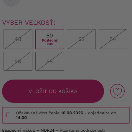
VYBER VEĽKOSŤ:
50
48
52
54
Posledný
kus
56
58
VLOŽIŤ DO KOŠÍKA
Očakávané doručenie
10.08.2026
- objednajte do
14:00
Bezpečný nákup v MDR24 –
Pozrite si podrobnosti