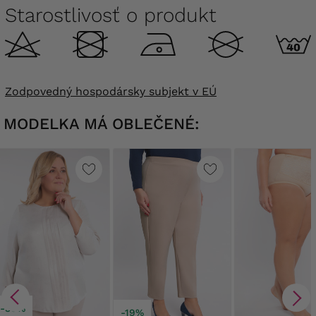
Starostlivosť o produkt
Zodpovedný hospodársky subjekt v EÚ
MODELKA MÁ OBLEČENÉ:
-30%
-19%