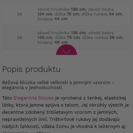
obvod hrudníka
130 cm
, obvod bedra
56
134 cm
, dĺžka
75 cm
, dĺžka rukáva
54 cm
,
bicepsy
44 cm
obvod hrudníka
136 cm
, obvod bedra
58
146 cm
, dĺžka
78 cm
, dĺžka rukáva
56 cm
,
bicepsy
48 cm
Popis produktu
Béžová blúzka veľké veľkosti s jemným vzorom -
elegancia v jednoduchosti
Táto
Elegantná blúzka
je vyrobená z tenkej, elastickej
látky, ktorá jemne splýva s telom. Jej okrúhly výstrih je
decentne zdobený trblietavým vzorom z jemných,
nepravidelných línií. Trištvrťové rukávy jej dodávajú
nádych ľahkosti, vďaka čomu je vhodná k ležérnym aj