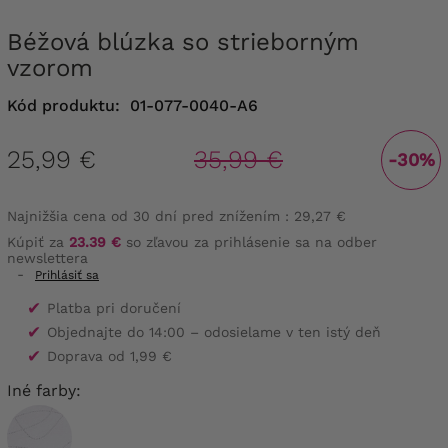
Béžová blúzka so strieborným
vzorom
Kód produktu:
01-077-0040-A6
25,99 €
35,99 €
-30%
Najnižšia cena od 30 dní pred znížením :
29,27 €
Kúpiť za
23.39 €
so zľavou za prihlásenie sa na odber
newslettera
-
Prihlásiť sa
✔
Platba pri doručení
✔
Objednajte do 14:00 – odosielame v ten istý deň
✔
Doprava od 1,99 €
Iné farby: