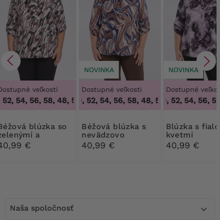
NOVINKA
NOVINKA
Dostupné veľkosti
Dostupné veľkosti
Dostupné veľkos
52, 54, 56, 58
,
48, 50, 52, 54, 56, 58
48, 50, 52, 54, 56, 58
,
48, 50, 52, 54, 56, 58
48, 50, 52, 54, 56, 58
blúzka so
Béžová blúzka s
Blúzka s fialovými
zelenými a
nevädzovo
kvetmi
bordovými vzormi
modrými a
40,99 €
40,99 €
40,99 €
oranžovými vzormi
Naša spoločnosť
