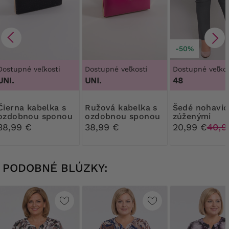
-50%
Dostupné veľkosti
Dostupné veľkosti
Dostupné veľkos
UNI.
UNI.
48
kabelka s
Ružová kabelka s
Šedé nohavice so
ozdobnou sponou
ozdobnou sponou
zúženými
nohavicami
38,99 €
38,99 €
20,99 €
40,9
PODOBNÉ BLÚZKY: