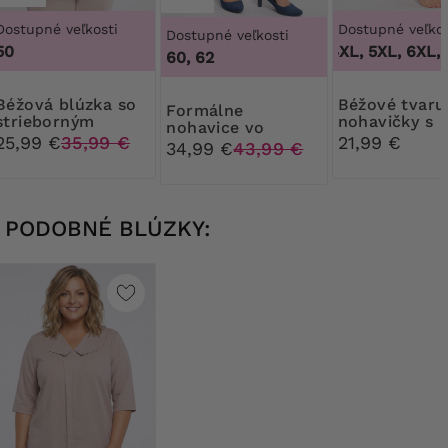
Dostupné veľkosti
Dostupné veľkos
Dostupné veľkosti
50
3XL, 4XL, 5XL, 6XL, 
60, 62
blúzka so
Béžové tvarujúce
Formálne
strieborným
nohavičky s
nohavice vo
vzorom
kvetinovou č
25,99 €
35,99 €
21,99 €
svetlobéžovej
34,99 €
43,99 €
farbe
PODOBNÉ BLÚZKY: