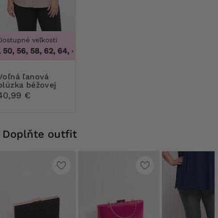
Dostupné veľkosti
50, 56, 58, 62, 64
,
46, 48, 50, 56, 58, 62, 64
​​ľanová
blúzka béžovej
farby
40,99 €
Doplňte outfit