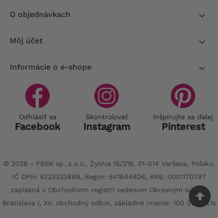
O objednávkach

Môj účet

Informácie o e-shope

Odhlásiť sa
Skontrolovať
Inšpirujte sa ďalej
Facebook
Instagram
Pinterest
© 2026 - FBSK sp. z o.o., Żytnia 15/21B, 01-014 Varšava, Poľsko,
IČ DPH: 5223333899, Regon: 541644626, KRS: 0001170797
zapísaná v Obchodnom registri vedenom Okresným súdom
Bratislava I, XII. obchodný odbor, základné imanie: 100 000 PLN