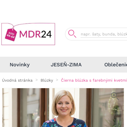
Oblečeni
Novinky
JESEŇ-ZIMA
Úvodná stránka
Blúzky
Čierna blúzka s farebnými kvetmi