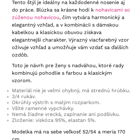
Tento štýl je ideálny na každodenné nosenie aj
do práce. Blúzka sa krásne hodí k
nohavicami so
zúženou nohavicou
, čím vytvára harmonický a
elegantný vzhľad, a v kombinácii s dámskou
kabelkou a klasickou obuvou získava
elegantnejší charakter. Výrazný viacfarebný vzor
oživuje vzhľad a umožňuje vám vzdať sa ďalších
ozdôb.
Toto je návrh pre ženy s nadváhou, ktoré rady
kombinujú pohodlie s farbou a klasickým
vzorom.
Materiál nie je veľmi ohybný, má strednú hrúbku.
3/4 rukáv.
Okrúhly výstrih s malým rozparkom.
Všité ramenné vypchávky.
Nemá žiadne vrecká, zapínanie ani podšívku.
Zloženie: viskóza 95%, elastan 5%.
Modelka má na sebe veľkosť 52/54 a meria 170
cm.