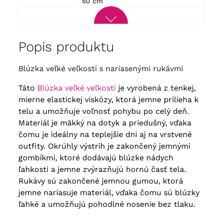
50 cm
Popis produktu
blúzka veľké veľkosti s nariasenými rukávmi
Táto
Blúzka veľké veľkosti
je vyrobená z tenkej,
mierne elastickej viskózy, ktorá jemne prilieha k
telu a umožňuje voľnosť pohybu po celý deň.
Materiál je mäkký na dotyk a priedušný, vďaka
čomu je ideálny na teplejšie dni aj na vrstvené
outfity. Okrúhly výstrih je zakončený jemnými
gombíkmi, ktoré dodávajú blúzke nádych
ľahkosti a jemne zvýrazňujú hornú časť tela.
Rukávy sú zakončené jemnou gumou, ktorá
jemne nariasuje materiál, vďaka čomu sú blúzky
ľahké a umožňujú pohodlné nosenie bez tlaku.