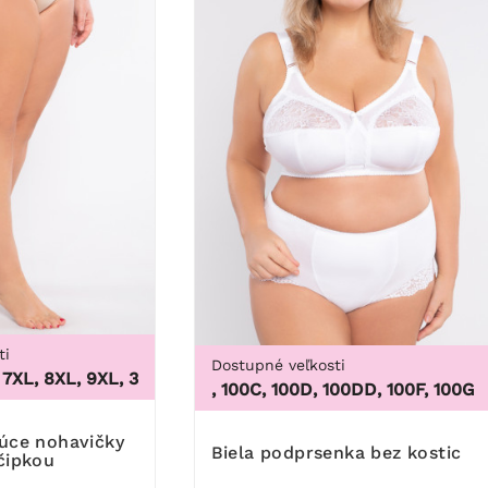
ti
Dostupné veľkosti
, 8XL, 9XL
,
3XL, 4XL, 5XL, 6XL, 7XL, 8XL, 9XL
100B, 100C, 100D, 100DD, 100F, 100G, 100H, 1
Biela podprsenka bez kostic
čipkou