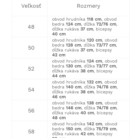
Veľkosť
Rozmery
obvod hrudníka
118 cm
, obvod
bedra
124 cm
, dĺžka
72/76 cm
,
48
dĺžka rukáva
37 cm
, bicepsy
40 cm
obvod hrudníka
120 cm
, obvod
bedra
128 cm
, dĺžka
73/77 cm
,
50
dĺžka rukáva
37 cm
, bicepsy
42 cm
obvod hrudníka
124 cm
, obvod
bedra
130 cm
, dĺžka
73/77 cm
,
52
dĺžka rukáva
38 cm
, bicepsy
44 cm
obvod hrudníka
132 cm
, obvod
bedra
140 cm
, dĺžka
74/78 cm
,
54
dĺžka rukáva
38 cm
, bicepsy
46 cm
obvod hrudníka
138 cm
, obvod
bedra
146 cm
, dĺžka
74/78 cm
,
56
dĺžka rukáva
40 cm
, bicepsy
48 cm
obvod hrudníka
142 cm
, obvod
bedra
150 cm
, dĺžka
75/79 cm
,
58
dĺžka rukáva
42 cm
, bicepsy