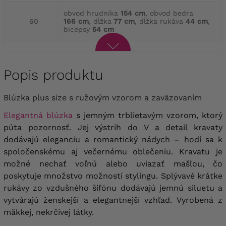
obvod hrudníka
154 cm
, obvod bedra
60
166 cm
, dĺžka
77 cm
, dĺžka rukáva
44 cm
,
bicepsy
54 cm
Popis produktu
Blúzka plus size s ružovým vzorom a zaväzovaním
Elegantná blúzka
s jemným trblietavým vzorom, ktorý
púta pozornosť. Jej výstrih do V a detail kravaty
dodávajú eleganciu a romantický nádych – hodí sa k
spoločenskému aj večernému oblečeniu. Kravatu je
možné nechať voľnú alebo uviazať mašľou, čo
poskytuje množstvo možností stylingu. Splývavé krátke
rukávy zo vzdušného šifónu dodávajú jemnú siluetu a
vytvárajú ženskejší a elegantnejší vzhľad. Vyrobená z
mäkkej, nekrčivej látky.