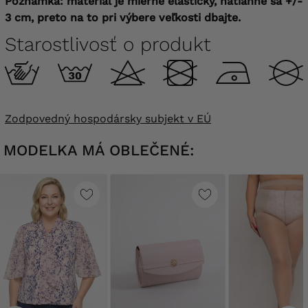
Poznámka: materiál je mierne elastický, natiahne sa +/-
3 cm, preto na to pri výbere veľkosti dbajte.
Starostlivosť o produkt
Zodpovedný hospodársky subjekt v EÚ
MODELKA MÁ OBLEČENÉ: