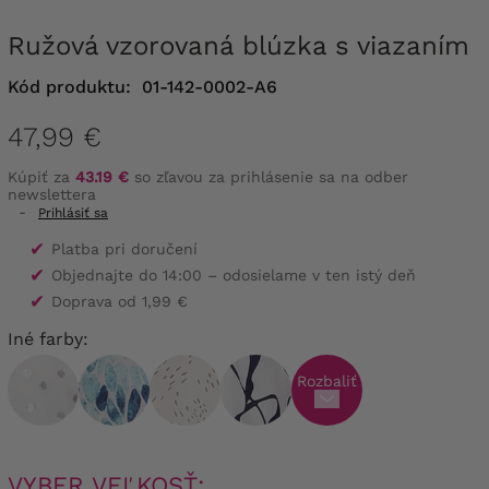
Ružová vzorovaná blúzka s viazaním
Kód produktu:
01-142-0002-A6
47,99 €
Kúpiť za
43.19 €
so zľavou za prihlásenie sa na odber
newslettera
-
Prihlásiť sa
✔
Platba pri doručení
✔
Objednajte do 14:00 – odosielame v ten istý deň
✔
Doprava od 1,99 €
Iné farby:
Rozbaliť
VYBER VEĽKOSŤ: