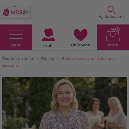
Vyhľadávanie
0
Menu
Obľúbené
Košík
Profil
Úvodná stránka
Blúzky
Ružová vzorovaná blúzka s
viazaním