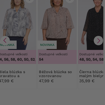
NOVINKA
NOVINKA
Dostupné veľkosti
Dostupné veľkosti
Dostupné veľkos
, 56, 58, 60
,
50, 52, 54, 56, 58, 60
54
48, 50, 54, 58
blúzka s
Béžová blúzka so
Čierna blúzka s
kravatou a
vzorovanou
malým biely
tmavomodrými
kravatou
vzorom a kra
47,99 €
47,99 €
35,99 €
pruhmi