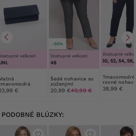
-50%
Dostupné veľkos
Dostupné veľkosti
Dostupné veľkosti
46, 48, 50, 52, 54, 56, 5
UNI.
48
Tmavomodré
atná
Šedé nohavice so
rovné nohavi
tmavomodrá
zúženými
38,99 €
Listová kabelka
nohavicami
23,99 €
20,99 €
40,99 €
PODOBNÉ BLÚZKY: