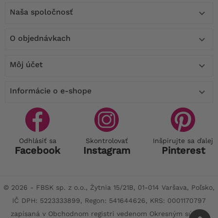
Naša spoločnosť

O objednávkach

Môj účet

Informácie o e-shope

Odhlásiť sa
Skontrolovať
Inšpirujte sa ďalej
Facebook
Instagram
Pinterest
© 2026 - FBSK sp. z o.o., Żytnia 15/21B, 01-014 Varšava, Poľsko,
IČ DPH: 5223333899, Regon: 541644626, KRS: 0001170797
zapísaná v Obchodnom registri vedenom Okresným súdom