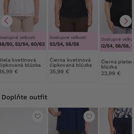
Dostupné veľkosti
Dostupné veľkosti
Dostupné veľkos
48/50, 52/54, 60/62
52/54, 56/58
4
48/50, 52/54, 56/58, 6
kvetinová
Čierna kvetinová
Čierna pletená
čipkovaná blúzka
čipkovaná blúzka
blúzka
35,99 €
35,99 €
23,99 €
Doplňte outfit