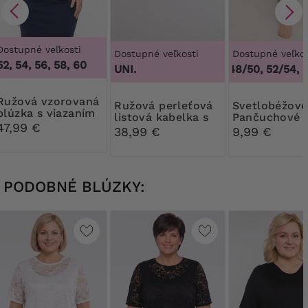
Dostupné veľkosti
Dostupné veľkosti
Dostupné veľkos
52, 54, 56, 58, 60
4
UNI.
44/46, 48/50, 52/54, 5
vzorovaná
Ružová perleťová
Svetlobéžové
blúzka s viazaním
listová kabelka s
Pančuchové
47,99 €
ozdobou
nohavice Rib
38,99 €
9,99 €
30 DEN
PODOBNÉ BLÚZKY: