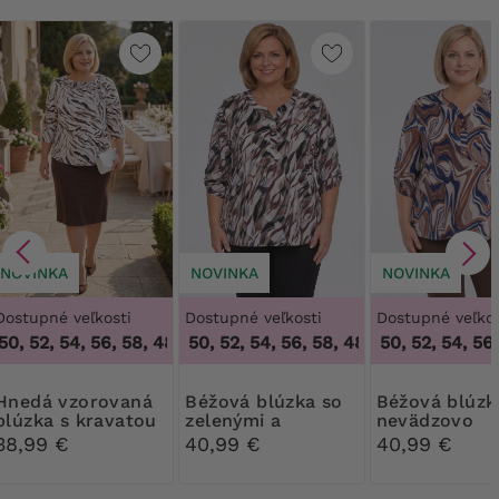
NOVINKA
NOVINKA
NOVINKA
Dostupné veľkosti
Dostupné veľkosti
Dostupné veľkos
0, 52, 54, 56, 58
,
48, 50, 52, 54, 56, 58
48, 50, 52, 54, 56, 58
,
48, 50, 52, 54, 56, 
48, 50, 52, 54, 56, 
vzorovaná
Béžová blúzka so
Béžová blúzka s
blúzka s kravatou
zelenými a
nevädzovo
a brošou
bordovými vzormi
modrými a
38,99 €
40,99 €
40,99 €
oranžovými v