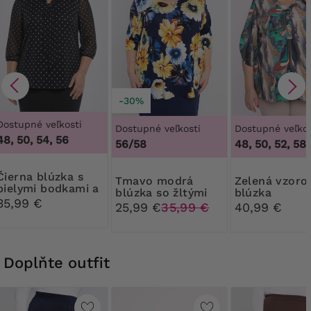
-30%
Dostupné veľkosti
Dostupné veľkosti
Dostupné veľkos
48, 50, 54, 56
56/58
48, 50, 52, 58
 blúzka s
Tmavo modrá
Zelená vzorovaná
bielymi bodkami a
blúzka so žltými
blúzka
kravatou
35,99 €
kvetmi a zdobením
25,99 €
35,99 €
40,99 €
Doplňte outfit