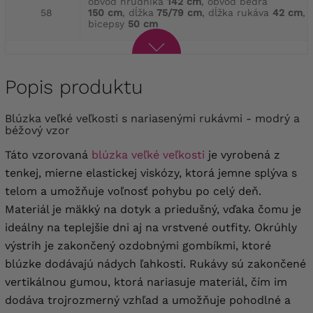
obvod hrudníka
142 cm
, obvod bedra
58
150 cm
, dĺžka
75/79 cm
, dĺžka rukáva
42 cm
,
bicepsy
50 cm
Popis produktu
blúzka veľké veľkosti s nariasenými rukávmi - modrý a
béžový vzor
Táto vzorovaná
blúzka veľké veľkosti
je vyrobená z
tenkej, mierne elastickej viskózy, ktorá jemne splýva s
telom a umožňuje voľnosť pohybu po celý deň.
Materiál je mäkký na dotyk a priedušný, vďaka čomu je
ideálny na teplejšie dni aj na vrstvené outfity. Okrúhly
výstrih je zakončený ozdobnými gombíkmi, ktoré
blúzke dodávajú nádych ľahkosti. Rukávy sú zakončené
vertikálnou gumou, ktorá nariasuje materiál, čím im
dodáva trojrozmerný vzhľad a umožňuje pohodlné a