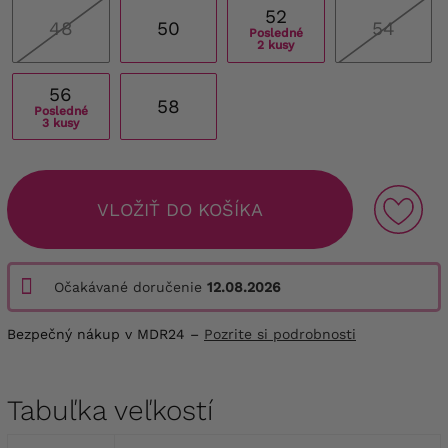
52
48
50
54
Posledné
2 kusy
56
58
Posledné
3 kusy
VLOŽIŤ DO KOŠÍKA
Očakávané doručenie
12.08.2026
Bezpečný nákup v MDR24 –
Pozrite si podrobnosti
Tabuľka veľkostí