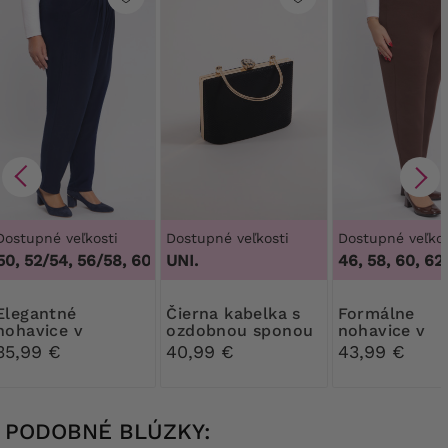
Dostupné veľkosti
Dostupné veľkosti
Dostupné veľkos
, 52/54, 56/58, 60/62
,
UNI.
48/50, 52/54, 56/58, 60/62
46, 58, 60, 62
antné
Čierna kabelka s
Formálne
nohavice v
ozdobnou sponou
nohavice v
tmavomodrom
tmavohnedej 
35,99 €
40,99 €
43,99 €
prevedení so
sedlom
PODOBNÉ BLÚZKY: