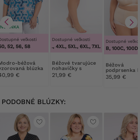
NOVINKA
Dostupné veľkosti
Dostupné veľkosti
Dostupné veľkos
50, 52, 56, 58
3XL, 4XL, 5XL, 6XL, 7XL, 8XL, 9XL
,
3XL, 4
100B, 100C, 100D, 1
o-béžová
Béžové tvarujúce
Béžová
vzorovaná blúzka
nohavičky s
podprsenka 
kvetinovou čipkou
40,99 €
21,99 €
kostic
35,99 €
PODOBNÉ BLÚZKY: