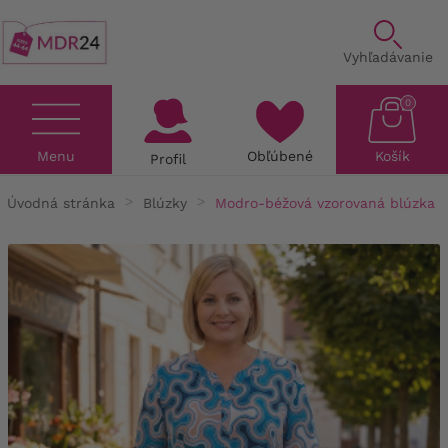
Vyhľadávanie
0
Menu
Obľúbené
Košík
Profil
Úvodná stránka
Blúzky
Modro-béžová vzorovaná blúzka