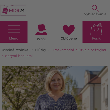
Vyhľadávanie
0
Menu
Obľúbené
Košík
Profil
Úvodná stránka
Blúzky
Tmavomodrá blúzka s béžovými
a zlatými bodkami