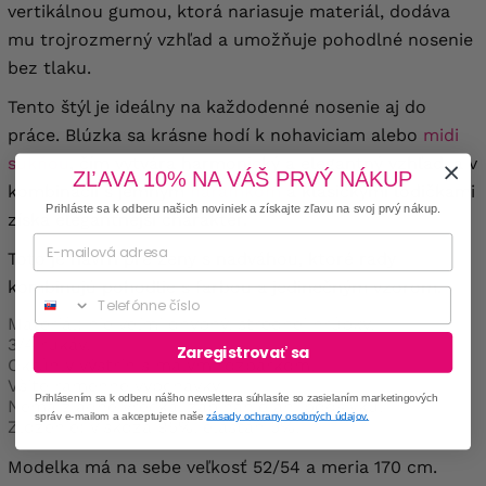
vertikálnou gumou, ktorá nariasuje materiál, dodáva
mu trojrozmerný vzhľad a umožňuje pohodlné nosenie
bez tlaku.
Tento štýl je ideálny na každodenné nosenie aj do
práce. Blúzka sa krásne hodí k nohaviciam alebo
midi
sukňou
, čím vytvára harmonický a elegantný vzhľad, a v
ZĽAVA 10% NA VÁŠ PRVÝ NÁKUP
kombinácii s jemným
náramkom
a klasickými lodičkami
Prihláste sa k odberu našich noviniek a získajte zľavu na svoj prvý nákup.
získa elegantnejší charakter.
Toto je návrh pre ženy s nadváhou, ktoré rady
kombinujú pohodlie s farbou a jedinečným vzorom.
Phone
Materiál: nie veľmi ohybný, strednej hrúbky.
3/4 rukáv.
Zaregistrovať sa
Okrúhly výstrih s malým rozparkom.
Všité ramenné vypchávky.
Prihlásením sa k odberu nášho newslettera súhlasíte so zasielaním marketingových
Nemá žiadne vrecká, zapínanie ani podšívku.
správ e-mailom a akceptujete naše
zásady ochrany osobných údajov.
Zloženie: viskóza 95%, elastan 5%.
Modelka má na sebe veľkosť 52/54 a meria 170 cm.