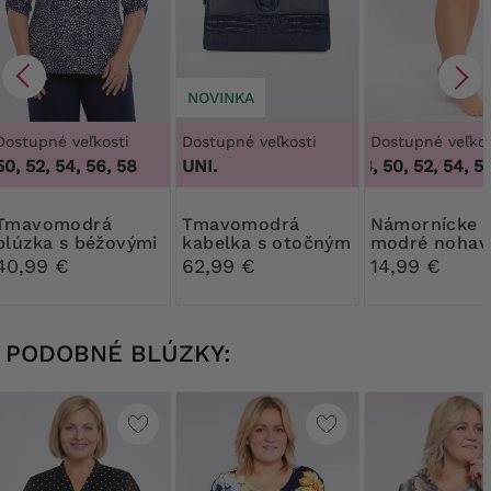
NOVINKA
Dostupné veľkosti
Dostupné veľkosti
Dostupné veľkos
50, 52, 54, 56, 58
UNI.
46, 48, 50, 52, 54, 56,
modrá
Tmavomodrá
Námornícke
blúzka s béžovými
kabelka s otočným
modré nohav
a zlatými bodkami
zapínaním
Mewa s vyso
40,99 €
62,99 €
14,99 €
pásom
PODOBNÉ BLÚZKY: