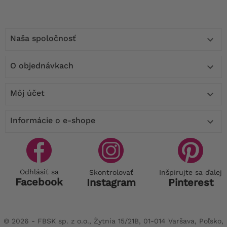
Naša spoločnosť

O objednávkach

Môj účet

Informácie o e-shope

Odhlásiť sa
Skontrolovať
Inšpirujte sa ďalej
Facebook
Instagram
Pinterest
© 2026 - FBSK sp. z o.o., Żytnia 15/21B, 01-014 Varšava, Poľsko,