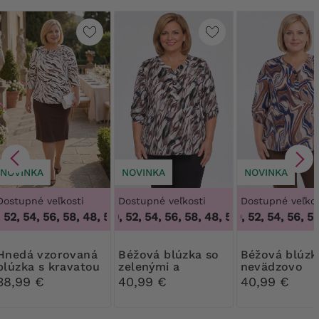
NOVINKA
NOVINKA
NOVINKA
Dostupné veľkosti
Dostupné veľkosti
Dostupné veľkos
52, 54, 56, 58
,
48, 50, 52, 54, 56, 58
48, 50, 52, 54, 56, 58
,
48, 50, 52, 54, 56, 58
48, 50, 52, 54, 56, 58
,
vzorovaná
Béžová blúzka so
Béžová blúzka s
blúzka s kravatou
zelenými a
nevädzovo
a brošou
bordovými vzormi
modrými a
38,99 €
40,99 €
40,99 €
oranžovými v