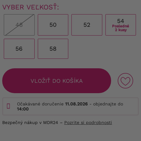
VYBER VEĽKOSŤ:
54
48
50
52
Posledné
2 kusy
56
58
VLOŽIŤ DO KOŠÍKA
Očakávané doručenie
11.08.2026
- objednajte do
14:00
Bezpečný nákup v MDR24 –
Pozrite si podrobnosti