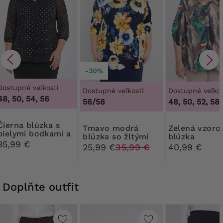
-30%
Dostupné veľkosti
Dostupné veľkosti
Dostupné veľkos
48, 50, 54, 56
56/58
48, 50, 52, 58
 blúzka s
Tmavo modrá
Zelená vzorovaná
bielymi bodkami a
blúzka so žltými
blúzka
kravatou
35,99 €
kvetmi a zdobením
25,99 €
35,99 €
40,99 €
Doplňte outfit