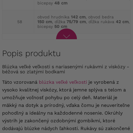
bicepsy
48 cm
obvod hrudníka
142 cm
, obvod bedra
58
150 cm
, dĺžka
75/79 cm
, dĺžka rukáva
42 cm
,
bicepsy
50 cm
Popis produktu
Blúzka veľké veľkosti s nariasenými rukávmi z viskózy -
béžová so zlatými bodkami
Táto vzorovaná
blúzka veľké veľkosti
je vyrobená z
vysoko kvalitnej viskózy, ktorá jemne splýva s telom a
umožňuje voľnosť pohybu po celý deň. Materiál je
mäkký na dotyk a prírodný, vďaka čomu je neuveriteľne
pohodlný a ideálny na každodenné nosenie. Okrúhly
výstrih je zakončený ozdobnými gombíkmi, ktoré
dodávajú blúzke nádych ľahkosti. Rukávy sú zakončené