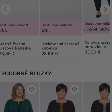
Dostupné veľkos
Dostupné veľkosti
Dostupné veľkosti
48/50, 52/54, 56/58,
UNI.
UNI.
Tmavomodré
á čierna
Strieborná Listová
nohavice z
Listová kabelka
kabelka
mäkkého úpl
33,99 €
28,99 €
23,99 €
PODOBNÉ BLÚZKY: