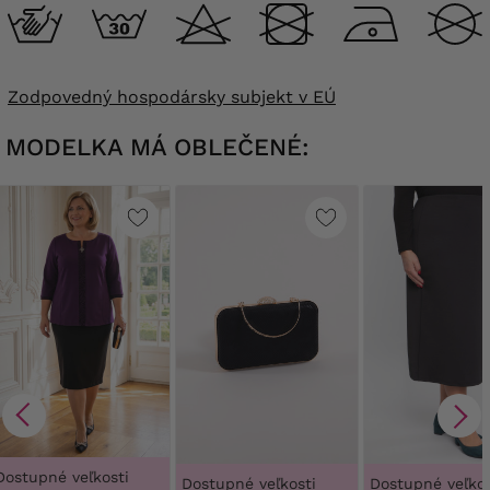
Zodpovedný hospodársky subjekt v EÚ
MODELKA MÁ OBLEČENÉ:
Dostupné veľkosti
Dostupné veľkosti
Dostupné veľkos