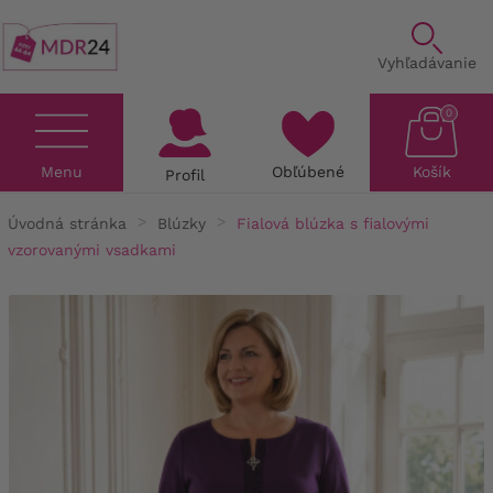
Vyhľadávanie
0
Menu
Obľúbené
Košík
Profil
Úvodná stránka
Blúzky
Fialová blúzka s fialovými
vzorovanými vsadkami