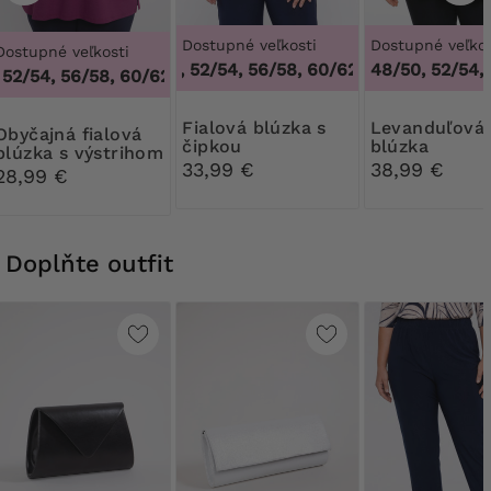
Dostupné veľkosti
Dostupné veľkos
Dostupné veľkosti
48/50, 52/54, 56/58, 60/62
,
48/50, 52/54, 5
48/50, 52/54,
52/54, 56/58, 60/62
,
48/50, 52/54, 56/58, 60/62
Fialová blúzka s
Levanduľová
ná fialová
čipkou
blúzka
blúzka s výstrihom
33,99 €
38,99 €
do V
28,99 €
Doplňte outfit