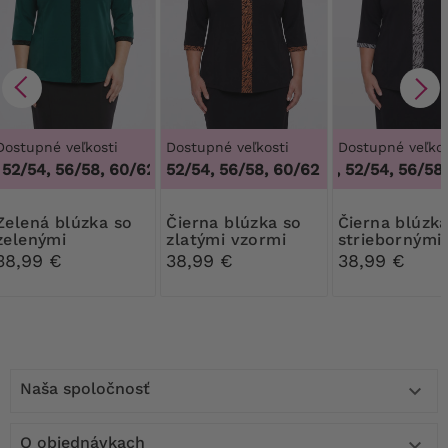
Dostupné veľkosti
Dostupné veľkosti
Dostupné veľkos
52/54, 56/58, 60/62
,
48/50, 52/54, 56/58, 60/62
52/54, 56/58, 60/62
48/50, 52/54, 56/58,
blúzka so
Čierna blúzka so
Čierna blúzka so
zelenými
zlatými vzormi
striebornými
vzorovanými
vzorovanými
38,99 €
38,99 €
38,99 €
vsadkami
vsadkami
Naša spoločnosť

O objednávkach
