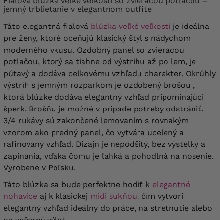
Fialová blúzka veľké veľkosti so zvieracou potlačou –
jemný trblietanie v elegantnom outfite
Táto elegantná fialová
blúzka veľké veľkosti
je ideálna
pre ženy, ktoré oceňujú klasický štýl s nádychom
moderného vkusu. Ozdobný panel so zvieracou
potlačou, ktorý sa tiahne od výstrihu až po lem, je
pútavý a dodáva celkovému vzhľadu charakter. Okrúhly
výstrih s jemným rozparkom je ozdobený brošou ,
ktorá blúzke dodáva elegantný vzhľad pripomínajúci
šperk. Brošňu je možné v prípade potreby odstrániť.
3/4 rukávy sú zakončené lemovaním s rovnakým
vzorom ako predný panel, čo vytvára ucelený a
rafinovaný vzhľad. Dizajn je nepodšitý, bez výstelky a
zapínania, vďaka čomu je ľahká a pohodlná na nosenie.
Vyrobené v Poľsku.
Táto blúzka sa bude perfektne hodiť k
elegantné
nohavice
aj k klasickej
midi sukňou
, čím vytvorí
elegantný vzhľad ideálny do práce, na stretnutie alebo
na večerný výlet.