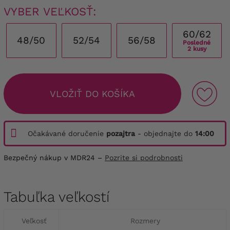
VYBER VEĽKOSŤ:
60/62
48/50
52/54
56/58
Posledné
2 kusy
VLOŽIŤ DO KOŠÍKA
Očakávané doručenie
pozajtra
- objednajte do
14:00
Bezpečný nákup v MDR24 –
Pozrite si podrobnosti
Tabuľka veľkostí
Veľkosť
Rozmery