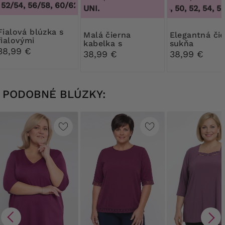
52/54, 56/58, 60/62
,
48/50, 52/54, 56/58, 60/62
UNI.
46, 48, 50, 52, 54, 56,
 blúzka s
Malá čierna
Elegantná čierna
fialovými
kabelka s
sukňa
vzorovanými
38,99 €
diamantovým
38,99 €
38,99 €
vsadkami
zapínaním
PODOBNÉ BLÚZKY: