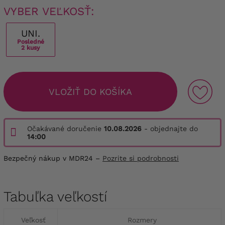
VYBER VEĽKOSŤ:
UNI.
Posledné
2 kusy
VLOŽIŤ DO KOŠÍKA
Očakávané doručenie
10.08.2026
- objednajte do
14:00
Bezpečný nákup v MDR24 –
Pozrite si podrobnosti
Tabuľka veľkostí
Veľkosť
Rozmery