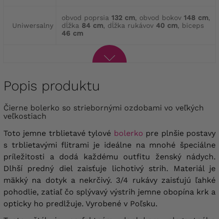
obvod poprsia
132 cm
, obvod bokov
148 cm
,
Uniwersalny
dĺžka
84 cm
, dĺžka rukávov
40 cm
, biceps
46 cm
Popis produktu
Čierne bolerko so striebornými ozdobami vo veľkých
veľkostiach
Toto jemne trblietavé tylové
bolerko
pre plnšie postavy
s trblietavými flitrami je ideálne na mnohé špeciálne
príležitosti a dodá
každému outfitu ženský nádych.
Dlhší predný diel zaisťuje lichotivý strih. Materiál je
mäkký na dotyk a nekrčivý.
3/4 rukávy zaisťujú ľahké
pohodlie, zatiaľ čo splývavý výstrih jemne obopína krk a
opticky ho predlžuje. Vyrobené v Poľsku.