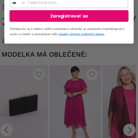
Starostlivosť o produkt
Zaregistrovať sa
Prihlásením sa k odberu nášho newslettera súhlasíte so zasielaním marketingových
správ e-mailom a akceptujete naše
zásady ochrany osobných údajov.
Zodpovedný hospodársky subjekt v EÚ
MODELKA MÁ OBLEČENÉ: