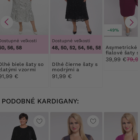
-49%
Dostupné veľkosti
Dostupné veľkosti
Asymetrické
50, 56, 58
46, 48, 50, 52, 54, 56, 58, 60
,
46, 48, 50, 
fialové šaty s
čipkou
39,99 €
79,9
ele šaty so
Dlhé čierne šaty s
zlatými vzormi
modrými a
striebornými
91,99 €
91,99 €
kvetmi
PODOBNÉ KARDIGANY: