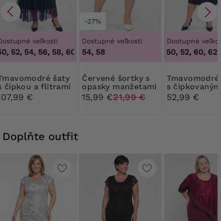
-27%
Dostupné veľkosti
Dostupné veľkosti
Dostupné veľkos
0, 52, 54, 56, 58, 60, 62, 64
54, 58
,
48, 50, 52, 54, 56, 58, 60, 62, 
48, 50, 52, 60, 62, 
dré šaty
Červené šortky s
Tmavomodré šaty
s čipkou a flitrami
opasky manžetami
s čipkovaným
rukávmi
107,99 €
15,99 €
21,99 €
52,99 €
Doplňte outfit