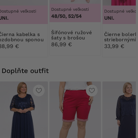
Dostupné veľkosti
Dostupné veľkosti
Dostupné veľkos
48/50, 52/54
UNI.
UNI.
Šifónové ružové
kabelka s
Čierne bolerko so
šaty s brošou
ozdobnou sponou
striebornými
86,99 €
ozdobami
38,99 €
33,99 €
Doplňte outfit