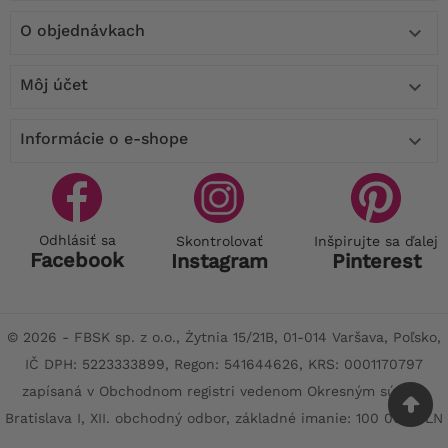
O objednávkach

Môj účet

Informácie o e-shope

Odhlásiť sa
Skontrolovať
Inšpirujte sa ďalej
Facebook
Instagram
Pinterest
© 2026 - FBSK sp. z o.o., Żytnia 15/21B, 01-014 Varšava, Poľsko,
IČ DPH: 5223333899, Regon: 541644626, KRS: 0001170797
zapísaná v Obchodnom registri vedenom Okresným súdom
Bratislava I, XII. obchodný odbor, základné imanie: 100 000 PLN