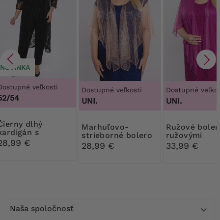
NOVINKA
Dostupné veľkosti
Dostupné veľkosti
Dostupné veľkos
52/54
UNI.
UNI.
ny dlhý
Marhuľovo-
Ružové bolerko s
kardigán s
strieborné bolero
ružovými
lesklými kvetmi
28,99 €
ozdobami
28,99 €
33,99 €
Naša spoločnosť
