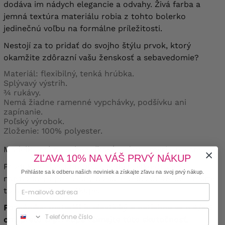
dodáva im nádych elegancie a odvahy. Živá farba a
jemná textúra materiálu robia z tohto bolerko
jedinečnú voľbu na formálne príležitosti.
Nestojí za to pridať do svojho štýlu prvok, ktorý
okamžite zdôrazní vašu ženskosť a sebavedomie?
Materiál: flexibilný, tenká hrúbka.
Splývavý výstrih.
¾ rukávy.
Nemá žiadne ramenné vypchávky, podšívku ani
zapínanie.
Poľský výrobok.
Zloženie: 100% polyester.
Modelka má na sebe veľkosť 48/50 a meria 172 cm.
ZĽAVA 10% NA VÁŠ PRVÝ NÁKUP
Produkt je dostupný iba v jednej veľkosti a je
Prihláste sa k odberu našich noviniek a získajte zľavu na svoj prvý nákup.
najvhodnejší pre osoby nosiace veľkosti 46-56 - majte
to na pamäti pri nákupe.
Poznámka: materiál je elastický – natiahne sa o +/- 6
Phone
cm, preto si pri kúpe všímajte túto skutočnosť.