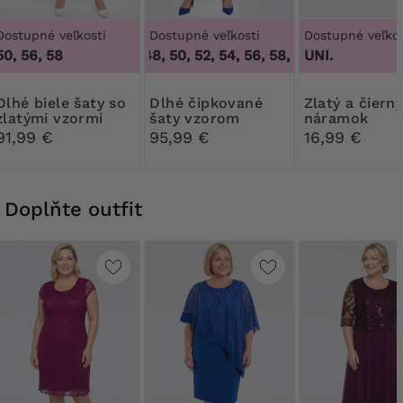
Dostupné veľkosti
Dostupné veľkosti
Dostupné veľkos
50, 56, 58
46, 48, 50, 52, 54, 56, 58, 60
UNI.
,
46, 48, 50, 5
ele šaty so
Dlhé čipkované
Zlatý a čierny
zlatými vzormi
šaty vzorom
náramok
91,99 €
95,99 €
16,99 €
Doplňte outfit