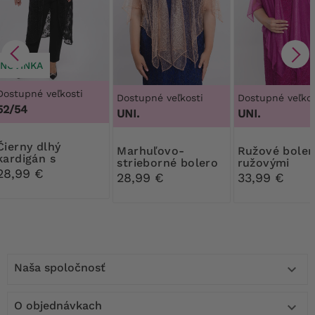
NOVINKA
Dostupné veľkosti
Dostupné veľkosti
Dostupné veľkos
52/54
UNI.
UNI.
ny dlhý
Marhuľovo-
Ružové bolerko s
kardigán s
strieborné bolero
ružovými
lesklými kvetmi
28,99 €
ozdobami
28,99 €
33,99 €
Naša spoločnosť

O objednávkach
