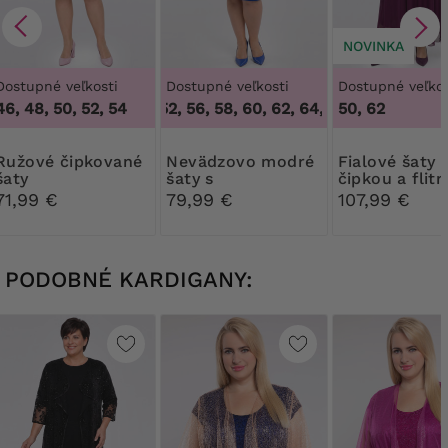
NOVINKA
Dostupné veľkosti
Dostupné veľkosti
Dostupné veľkos
46, 48, 50, 52, 54
48, 52, 56, 58, 60, 62, 64
,
48, 52, 56, 58, 
50, 62
čipkované
Nevädzovo modré
Fialové šaty s
šaty
šaty s
čipkou a flit
asymetrickým
71,99 €
79,99 €
107,99 €
vrchom
PODOBNÉ KARDIGANY: