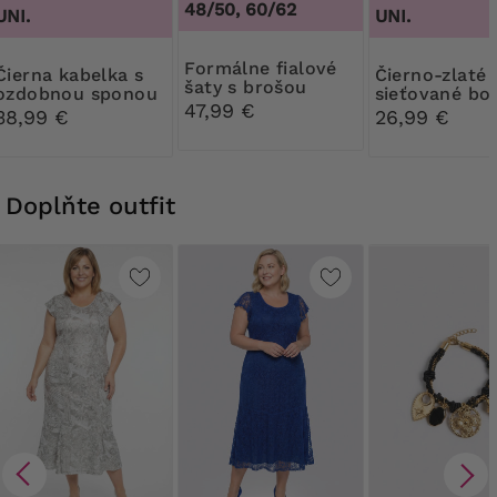
48/50, 60/62
UNI.
UNI.
Formálne fialové
kabelka s
Čierno-zlaté
šaty s brošou
ozdobnou sponou
sieťované bo
47,99 €
38,99 €
26,99 €
Doplňte outfit