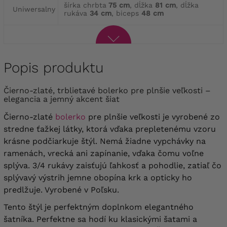
šírka chrbta
75 cm
, dĺžka
81 cm
, dĺžka
Uniwersalny
rukáva
34 cm
, biceps
48 cm
Popis produktu
Čierno-zlaté, trblietavé bolerko pre plnšie veľkosti –
elegancia a jemný akcent šiat
Čierno-zlaté
bolerko
pre plnšie veľkosti je vyrobené zo
stredne ťažkej látky, ktorá vďaka prepletenému vzoru
krásne podčiarkuje štýl. Nemá žiadne vypchávky na
ramenách, vrecká ani zapínanie, vďaka čomu voľne
splýva. 3/4 rukávy zaisťujú ľahkosť a pohodlie, zatiaľ čo
splývavý výstrih jemne obopína krk a opticky ho
predlžuje. Vyrobené v Poľsku.
Tento štýl je perfektným doplnkom elegantného
šatníka. Perfektne sa hodí ku klasickými šatami a