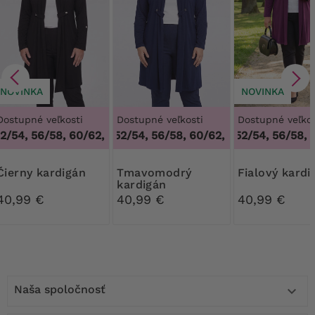
NOVINKA
NOVINKA
Dostupné veľkosti
Dostupné veľkosti
Dostupné veľkos
/54, 56/58, 60/62
48/50, 52/54, 56/58, 60/62
,
48/50, 52/54, 56/58, 60/62
48/50, 52/54, 56/58, 6
,
48/50, 52/54, 56
Čierny kardigán
Tmavomodrý
Fialový kard
kardigán
40,99 €
40,99 €
40,99 €
Naša spoločnosť
