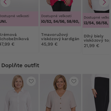
Dostupné veľkosti
Dostupné veľkosti
Dostupné veľkos
UNI.
46/48, 50/52, 54/56, 58/60, 62/64
,
46/48, 50
48/50, 52/54, 56/58, 6
mová
Tmavoružový
Dlhý biely
lichobežníková
viskózový kardigán
viskózový to
kabelka so šatkou
47,99 €
45,99 €
21,99 €
Doplňte outfit