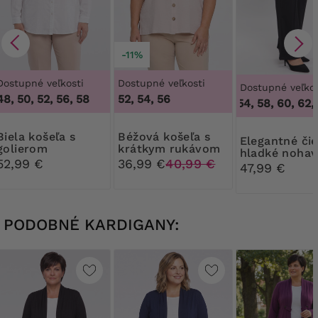
-11%
Dostupné veľkosti
Dostupné veľkosti
Dostupné veľkos
48, 50, 52, 56, 58
52, 54, 56
50, 52, 54, 58, 60, 62, 
košeľa s
Béžová košeľa s
Elegantné čierne
golierom
krátkym rukávom
hladké nohav
52,99 €
36,99 €
40,99 €
47,99 €
PODOBNÉ KARDIGANY: