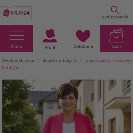
Vyhľadávanie
0
Menu
Obľúbené
Košík
Profil
Úvodná stránka
Bolerka a blejzre
Tmavoružový viskózový
kardigán