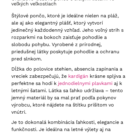
veľkých veľkostiach
Štýlové pončo, ktoré je ideálne nielen na pláž,
ale aj ako elegantný plášť, ktorý vytvorí
jedinečný každodenný vzhľad.
Jeho voľný strih s
rozparkmi na bokoch zaisťuje pohodlie a
slobodu pohybu.
Vyrobené z prírodnej,
priedušnej látky poskytuje pohodlie a ochranu
pred slnkom.
Dĺžka do polovice stehien, absencia zapínania a
vreciek zabezpečujú, že
kardigán
krásne splýva a
perfektne sa hodí k
jednodielnymi plavkami
aj k
letnými šatami. Látka sa ľahko udržiava – tento
jemný materiál by sa mal prať podľa pokynov
výrobcu, ktoré nájdete na štítku prišitom vo
vnútri.
Je to dokonalá kombinácia ľahkosti, elegancie a
funkčnosti. Je ideálna na letné výlety aj na