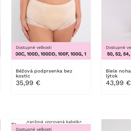
Dostupné veľkosti
Dostupné ve
L, 5XL, 6XL, 7XL, 8XL, 9XL
0B, 100C, 100D, 100DD, 100F, 100G, 100H, 100I, 100J, 100K, 10
46, 48, 50, 52, 54, 56
Béžová podprsenka bez
Biele nohavice do polovice
kostic
lýtok
35,99 €
43,99 €
-23%
Dostupné veľkosti