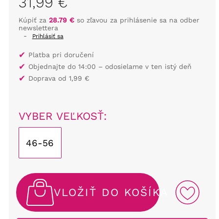
31,99 €
Kúpiť za
28.79 €
so zľavou za prihlásenie sa na odber
newslettera
-
Prihlásiť sa
✔
Platba pri doručení
✔
Objednajte do 14:00 – odosielame v ten istý deň
✔
Doprava od 1,99 €
VYBER VEĽKOSŤ:
46-56
VLOŽIŤ DO KOŠÍKA