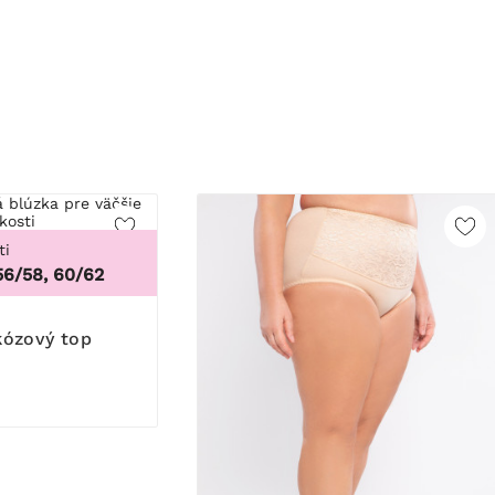
ti
56/58, 60/62
skózový top