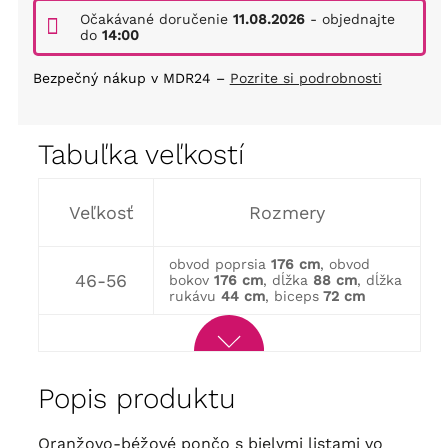
Očakávané doručenie
11.08.2026
- objednajte
do
14:00
Bezpečný nákup v MDR24 –
Pozrite si podrobnosti
Tabuľka veľkostí
Veľkosť
Rozmery
obvod poprsia
176 cm
, obvod
46-56
bokov
176 cm
, dĺžka
88 cm
, dĺžka
rukávu
44 cm
, biceps
72 cm
Popis produktu
Oranžovo-béžové pončo s bielymi listami vo