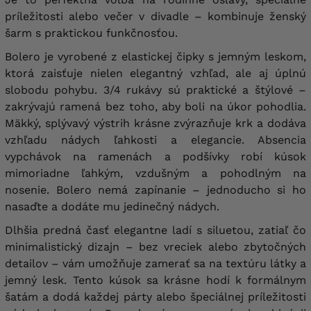
príležitosti alebo večer v divadle – kombinuje ženský
šarm s praktickou funkčnosťou.
Bolero je vyrobené z elastickej čipky s jemným leskom,
ktorá zaisťuje nielen elegantný vzhľad, ale aj úplnú
slobodu pohybu. 3/4 rukávy sú praktické a štýlové –
zakrývajú ramená bez toho, aby boli na úkor pohodlia.
Mäkký, splývavý výstrih krásne zvýrazňuje krk a dodáva
vzhľadu nádych ľahkosti a elegancie. Absencia
vypchávok na ramenách a podšívky robí kúsok
mimoriadne ľahkým, vzdušným a pohodlným na
nosenie. Bolero nemá zapínanie – jednoducho si ho
nasaďte a dodáte mu jedinečný nádych.
Dlhšia predná časť elegantne ladí s siluetou, zatiaľ čo
minimalistický dizajn – bez vreciek alebo zbytočných
detailov – vám umožňuje zamerať sa na textúru látky a
jemný lesk. Tento kúsok sa krásne hodí k formálnym
šatám a dodá každej párty alebo špeciálnej príležitosti