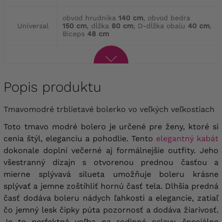
obvod hrudníka
140 cm
, obvod bedra
Universal
150 cm
, dĺžka
80 cm
, D-dĺžka obalu
40 cm
,
Biceps
48 cm
Popis produktu
Tmavomodré trblietavé bolerko vo veľkých veľkostiach
Toto tmavo modré bolero je určené pre ženy, ktoré si
cenia štýl, eleganciu a pohodlie. Tento
elegantný kabát
dokonale doplní večerné aj formálnejšie outfity. Jeho
všestranný dizajn s otvorenou prednou časťou a
mierne splývavá silueta umožňuje boleru krásne
splývať a jemne zoštíhliť hornú časť tela. Dlhšia predná
časť dodáva boleru nádych ľahkosti a elegancie, zatiaľ
čo jemný lesk čipky púta pozornosť a dodáva žiarivosť.
Je to perfektná voľba na rodinné oslavy, špeciálne