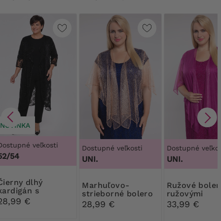
NOVINKA
Dostupné veľkosti
Dostupné veľkosti
Dostupné veľkos
52/54
UNI.
UNI.
ny dlhý
Marhuľovo-
Ružové bolerko s
kardigán s
strieborné bolero
ružovými
lesklými kvetmi
28,99 €
ozdobami
28,99 €
33,99 €