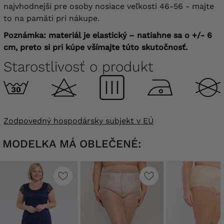
najvhodnejší pre osoby nosiace veľkosti 46-56 - majte
to na pamäti pri nákupe.
Poznámka: materiál je elastický – natiahne sa o +/- 6
cm, preto si pri kúpe všímajte túto skutočnosť.
Starostlivosť o produkt
Zodpovedný hospodársky subjekt v EÚ
MODELKA MÁ OBLEČENÉ: