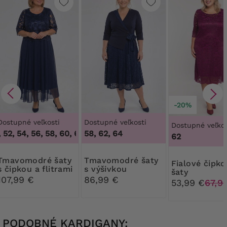
-20%
Dostupné veľkosti
Dostupné veľkosti
Dostupné veľkos
52, 54, 56, 58, 60, 62, 64
58, 62, 64
,
48, 50, 52, 54, 56, 58, 60, 62, 64
62
dré šaty
Tmavomodré šaty
Fialové čipkované
s čipkou a flitrami
s výšivkou
šaty
107,99 €
86,99 €
53,99 €
67,9
PODOBNÉ KARDIGANY: