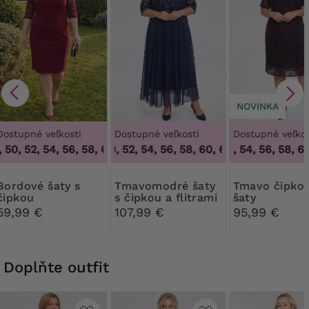
NOVINKA
Dostupné veľkosti
Dostupné veľkosti
Dostupné veľkos
50, 52, 54, 56, 58, 60, 62, 64
48, 50, 52, 54, 56, 58, 60, 62, 64
,
46, 48, 50, 52, 54, 56, 58, 60,
50, 52, 54, 56, 58, 60
,
48, 50, 52,
é šaty s
Tmavomodré šaty
Tmavo čipkované
čipkou
s čipkou a flitrami
šaty
59,99 €
107,99 €
95,99 €
Doplňte outfit