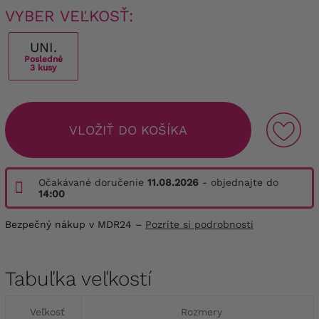
VYBER VEĽKOSŤ:
UNI.
Posledné
3 kusy
VLOŽIŤ DO KOŠÍKA
Očakávané doručenie
11.08.2026
- objednajte do
14:00
Bezpečný nákup v MDR24 –
Pozrite si podrobnosti
Tabuľka veľkostí
Veľkosť
Rozmery