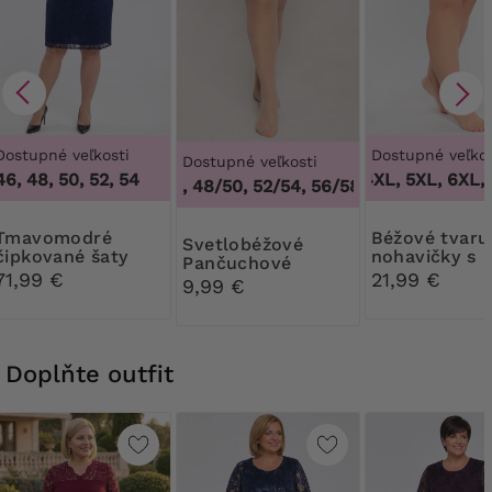
Dostupné veľkosti
Dostupné veľkos
Dostupné veľkosti
46, 48, 50, 52, 54
3XL, 4XL, 5XL, 6XL, 
44/46, 48/50, 52/54, 56/58, 60/62
,
44/46, 4
modré
Béžové tvarujúce
Svetlobéžové
čipkované šaty
nohavičky s
Pančuchové
kvetinovou č
71,99 €
21,99 €
nohavice Ribessa
9,99 €
30 DEN
Doplňte outfit