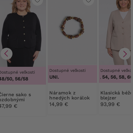
Dostupné veľkosti
Dostupné veľkos
Dostupné veľkosti
UNI.
50, 52, 54, 56, 58, 60
48/50, 56/58
Náramok z
Klasická béžová
e sako s
hnedých korálok
blejzer
ozdobnými
14,99 €
93,99 €
gombíkmi
47,99 €