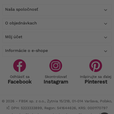
Naša spoločnosť

O objednávkach

Môj účet

Informácie o e-shope

Odhlásiť sa
Skontrolovať
Inšpirujte sa ďalej
Facebook
Instagram
Pinterest
© 2026 - FBSK sp. z o.o., Żytnia 15/21B, 01-014 Varšava, Poľsko,
IČ DPH: 5223333899, Regon: 541644626, KRS: 0001170797