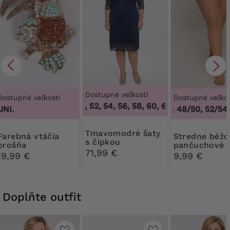
Dostupné veľkosti
Dostupné veľkosti
Dostupné veľkos
48, 50, 52, 54, 56, 58, 60, 62, 64
,
48, 50, 52,
UNI.
44/46, 48/50, 52/54,
Tmavomodré šaty
 vtáčia
Stredne béžové
s čipkou
brošňa
pančuchové
71,99 €
nohavice 30
19,99 €
9,99 €
Ribessa
Doplňte outfit