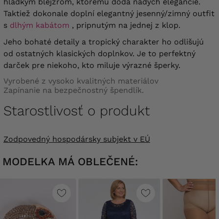
hladkým blejzrom, ktorému dodá nádych elegancie.
Taktiež dokonale doplní elegantný jesenný/zimný outfit
s
dlhým kabátom
, pripnutým na jednej z klop.
Jeho bohaté detaily a tropický charakter ho odlišujú
od ostatných klasických doplnkov. Je to perfektný
darček pre niekoho, kto miluje výrazné šperky.
Vyrobené z vysoko kvalitných materiálov
Zapínanie na bezpečnostný špendlík.
Starostlivosť o produkt
Zodpovedný hospodársky subjekt v EÚ
MODELKA MÁ OBLEČENÉ: