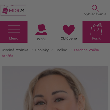
Vyhľadávanie
0
Menu
Obľúbené
Košík
Profil
Úvodná stránka
Doplnky
Brošne
Farebná vtáčia
brošňa