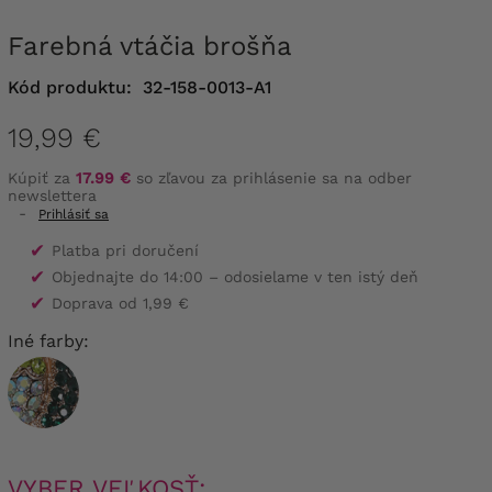
Farebná vtáčia brošňa
Kód produktu:
32-158-0013-A1
19,99 €
Kúpiť za
17.99 €
so zľavou za prihlásenie sa na odber
newslettera
-
Prihlásiť sa
✔
Platba pri doručení
✔
Objednajte do 14:00 – odosielame v ten istý deň
✔
Doprava od 1,99 €
Iné farby:
VYBER VEĽKOSŤ: