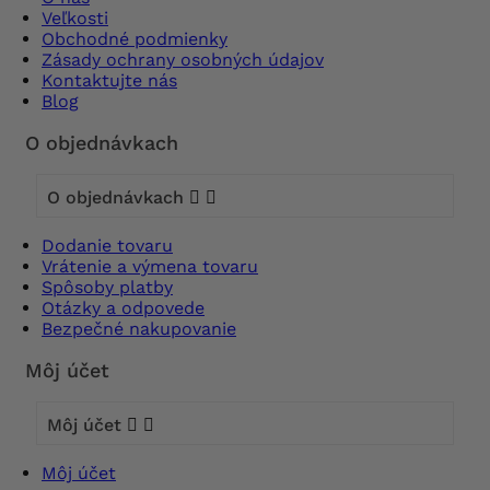
Veľkosti
Obchodné podmienky
Zásady ochrany osobných údajov
Kontaktujte nás
Blog
O objednávkach
O objednávkach


Dodanie tovaru
Vrátenie a výmena tovaru
Spôsoby platby
Otázky a odpovede
Bezpečné nakupovanie
Môj účet
Môj účet


Môj účet