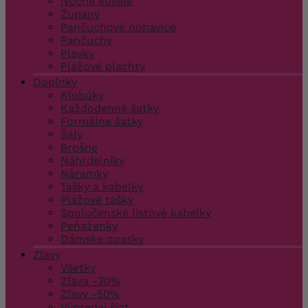
Nočné košele
Župany
Pančuchové nohavice
Pančuchy
Plavky
Plážové plachty
Doplnky
Klobúky
Každodenné šatky
Formálne šatky
Šály
Brošne
Náhrdelníky
Náramky
Tašky a kabelky
Plážové tašky
Spoločenské listové kabelky
Peňaženky
Dámske opasky
Zľavy
Všetky
Zľava -30%
Zľavy -50%
Výpredaj šiat