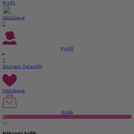
Profil
Obľúbené

Profil

Zoznam želaní
(0)
Obľúbené
Košík
0
Nákupný košík