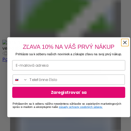
ZĽAVA 10% NA VÁŠ PRVÝ NÁKUP
Prihláste sa k odberu našich noviniek a získajte zľavu na svoj prvý nákup.
Pozri zahrnuté
Phone
Zaregistrovať sa
Prihlásením sa k odberu nášho newslettera súhlasíte so zasielaním marketingových
správ e-mailom a akceptujete naše
zásady ochrany osobných údajov.