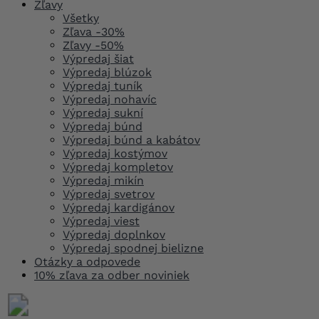
Zľavy
Všetky
Zľava -30%
Zľavy -50%
Výpredaj šiat
Výpredaj blúzok
Výpredaj tuník
Výpredaj nohavíc
Výpredaj sukní
Výpredaj búnd
Výpredaj búnd a kabátov
Výpredaj kostýmov
Výpredaj kompletov
Výpredaj mikín
Výpredaj svetrov
Výpredaj kardigánov
Výpredaj viest
Výpredaj doplnkov
Výpredaj spodnej bielizne
Otázky a odpovede
10% zľava za odber noviniek