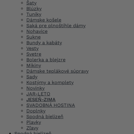
Šaty
Blúzky
Tuniky
Dámske košele
Saká pre plnoštíhle dámy
Nohavice
Sukne
Bundy a kabáty
Vesty
Svetre
Bolerka a blejzre
Mikiny
Dámske teplákové súpravy
Sady
Kostýmy a komplety
Novinky
JAR-LETO
JESEŇ-ZIMA
SVADOBNÁ HOSTINA
Doplnky
Spodná bielizeň
Plavky
Zľavy
Spodná bielizeň