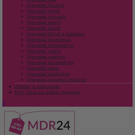
Výpredaj blúzok
Výpredaj tuník
Výpredaj nohavíc
Výpredaj sukní
Výpredaj búnd
Výpredaj búnd a kabátov
Výpredaj kostýmov
Výpredaj kompletov
Výpredaj mikín
Výpredaj svetrov
Výpredaj kardigánov
Výpredaj viest
Výpredaj doplnkov
Výpredaj spodnej bielizne
Otázky a odpovede
10% zľava za odber noviniek
