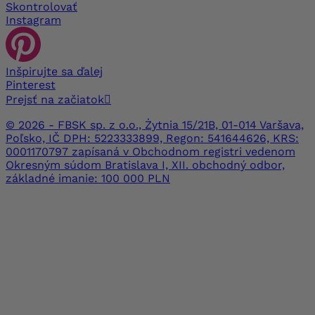
Skontrolovať
Instagram
Inšpirujte sa ďalej
Pinterest
Prejsť na začiatok

© 2026 - FBSK sp. z o.o., Żytnia 15/21B, 01-014 Varšava,
Poľsko, IČ DPH: 5223333899, Regon: 541644626, KRS:
0001170797 zapísaná v Obchodnom registri vedenom
Okresným súdom Bratislava I, XII. obchodný odbor,
základné imanie: 100 000 PLN