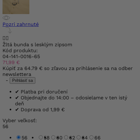
Pozri zahrnuté


Žltá bunda s lesklým zipsom
Kód produktu:
04-141-0016-65
71,99 €
Kúpiť za
64.79 €
so zľavou za prihlásenie sa na odber
newslettera
-
Prihlásiť sa
✔
Platba pri doručení
✔
Objednajte do 14:00 – odosielame v ten istý
deň
✔
Doprava od 1,99 €
Vyber veľkosť:
56
56
58
60
62
64
66