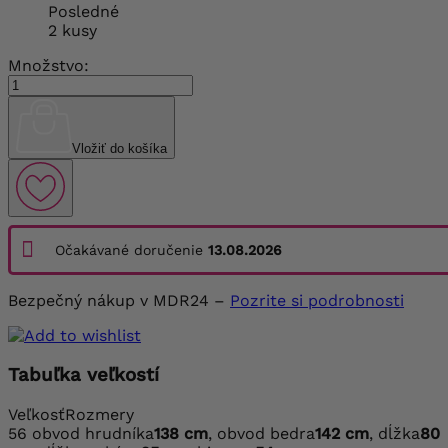
Posledné
2 kusy
Množstvo:
Vložiť do košíka
Očakávané doručenie
13.08.2026
Bezpečný nákup v MDR24 –
Pozrite si podrobnosti
Tabuľka veľkostí
Veľkosť
Rozmery
56
obvod hrudníka
138 cm
, obvod bedra
142 cm
, dĺžka
80