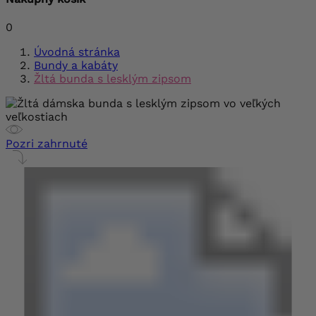
0
Úvodná stránka
Bundy a kabáty
Žltá bunda s lesklým zipsom
Pozri zahrnuté