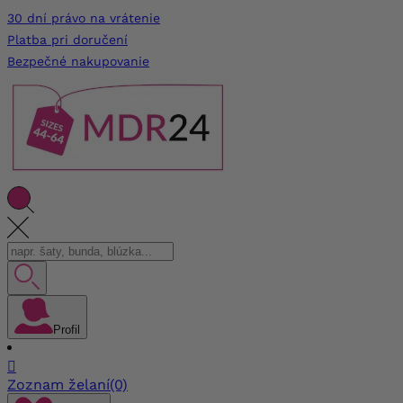
30 dní právo na vrátenie
Platba pri doručení
Bezpečné nakupovanie
Profil

Zoznam želaní
(0)