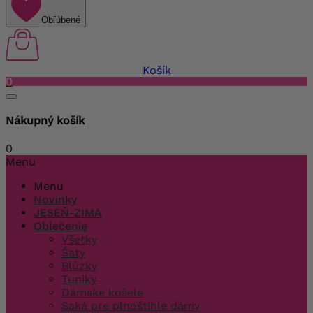
Obľúbené
Košík
0
Nákupný košík
0
Menu
Menu
Novinky
JESEŇ-ZIMA
Oblečenie
Všetky
Šaty
Blúzky
Tuniky
Dámske košele
Saká pre plnoštíhle dámy