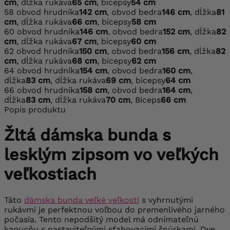
cm
, dĺžka rukáva
65 cm
, bicepsy
54 cm
58
obvod hrudníka
142 cm
, obvod bedra
146 cm
, dĺžka
81
cm
, dĺžka rukáva
66 cm
, bicepsy
58 cm
60
obvod hrudníka
146 cm
, obvod bedra
152 cm
, dĺžka
82
cm
, dĺžka rukáva
67 cm
, bicepsy
60 cm
62
obvod hrudníka
150 cm
, obvod bedra
156 cm
, dĺžka
82
cm
, dĺžka rukáva
68 cm
, bicepsy
62 cm
64
obvod hrudníka
154 cm
, obvod bedra
160 cm
,
dĺžka
83 cm
, dĺžka rukáva
69 cm
, bicepsy
64 cm
66
obvod hrudníka
158 cm
, obvod bedra
164 cm
,
dĺžka
83 cm
, dĺžka rukáva
70 cm
, Biceps
66 cm
Popis produktu
Žltá dámska bunda s
lesklým zipsom vo veľkých
veľkostiach
Táto
dámska bunda veľké veľkosti
s vyhrnutými
rukávmi je perfektnou voľbou do premenlivého jarného
počasia. Tento nepodšitý model má odnímateľnú
kapucňu s nastaviteľnými sťahovacími šnúrkami. Dve