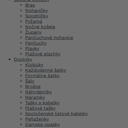
Bras
Nohavičky
Spodničky
Pyžamá
Nočné košele
Župany
Pančuchové nohavice
Pančuchy
Plavky
Plážové plachty
Doplnky
Klobúky
Každodenné šatky
Formálne šatky
Šály
Brošne
Náhrdelníky
Náramky
Tašky a kabelky
Plážové tašky
Spoločenské listové kabelky
Peňaženky
Dámske opasky