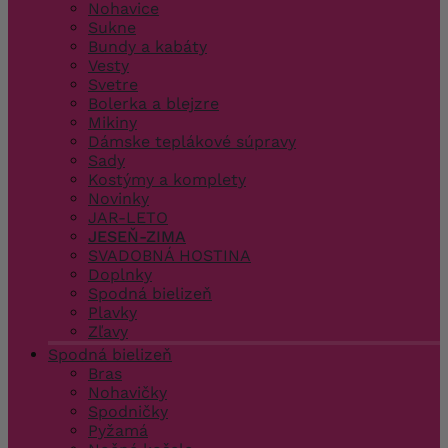
Nohavice
Sukne
Bundy a kabáty
Vesty
Svetre
Bolerka a blejzre
Mikiny
Dámske teplákové súpravy
Sady
Kostýmy a komplety
Novinky
JAR-LETO
JESEŇ-ZIMA
SVADOBNÁ HOSTINA
Doplnky
Spodná bielizeň
Plavky
Zľavy
Spodná bielizeň
Bras
Nohavičky
Spodničky
Pyžamá