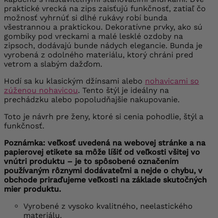
praktické vrecká na zips zaisťujú funkčnosť, zatiaľ čo
možnosť vyhrnúť si dlhé rukávy robí bunda
všestrannou a praktickou. Dekoratívne prvky, ako sú
gombíky pod vreckami a malé lesklé ozdoby na
zipsoch, dodávajú bunde nádych elegancie. Bunda je
vyrobená z odolného materiálu, ktorý chráni pred
vetrom a slabým dažďom.
Hodí sa ku klasickým džínsami alebo
nohavicami so
zúženou nohavicou
. Tento štýl je ideálny na
prechádzku alebo popoludňajšie nakupovanie.
Toto je návrh pre ženy, ktoré si cenia pohodlie, štýl a
funkčnosť.
Poznámka: veľkosť uvedená na webovej stránke a na
papierovej etikete sa môže líšiť od veľkosti všitej vo
vnútri produktu – je to spôsobené označením
používaným rôznymi dodávateľmi a nejde o chybu, v
obchode priraďujeme veľkosti na základe skutočných
mier produktu.
Vyrobené z vysoko kvalitného, ​​neelastického
materiálu.