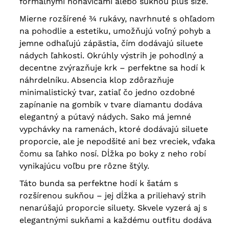
formálnymi nohavicami alebo sukňou plus size.
Mierne rozšírené ¾ rukávy, navrhnuté s ohľadom
na pohodlie a estetiku, umožňujú voľný pohyb a
jemne odhaľujú zápästia, čím dodávajú siluete
nádych ľahkosti. Okrúhly výstrih je pohodlný a
decentne zvýrazňuje krk – perfektne sa hodí k
náhrdelníku. Absencia klop zdôrazňuje
minimalistický tvar, zatiaľ čo jedno ozdobné
zapínanie na gombík v tvare diamantu dodáva
elegantný a pútavý nádych. Sako má jemné
vypchávky na ramenách, ktoré dodávajú siluete
proporcie, ale je nepodšité ani bez vreciek, vďaka
čomu sa ľahko nosí. Dĺžka po boky z neho robí
vynikajúcu voľbu pre rôzne štýly.
Táto bunda sa perfektne hodí k šatám s
rozšírenou sukňou – jej dĺžka a priliehavý strih
nenarúšajú proporcie siluety. Skvele vyzerá aj s
elegantnými sukňami a každému outfitu dodáva