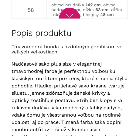
obvod hrudníka
142 cm
, obvod
58
bedra
146 cm
, dĺžka
63 cm
, dĺžka
rukáva
49 cm
, bicepsy
48 cm
obvod hrudníka
148 cm
, obvod
60
Popis produktu
bedra
152 cm
, dĺžka
64 cm
, dĺžka
rukáva
49 cm
, Bicepsy
50 cm
Tmavomodrá bunda s ozdobným gombíkom vo
obvod hrudníka
154 cm
, obvod
62
bedra
158 cm
, dĺžka
65 cm
, dĺžka
veľkých veľkostiach
rukáva
49 cm
, bicepsy
50 cm
Nadčasové sako plus size v elegantnej
obvod hrudníka
160 cm
, obvod
tmavomodrej farbe je perfektnou voľbou ku
64
bedra
164 cm
, dĺžka
66 cm
, dĺžka
rukáva
49 cm
, Bicepsy
52 cm
klasickým outfitom pre ženy, ktoré si cenia štýl a
pohodlie. Hladké, priliehavé sako krásne tvaruje
siluetu, jemne zdôrazňuje ženské krivky a
opticky zoštíhľuje postavu. Strih bez klopy s ¾
rukávmi dodáva saku moderný a ľahký nádych,
vďaka čomu je všestrannou voľbou na rodinné
udalosti aj do práce. Tlmená farba saka doplní
mnoho outfitov – či už v kombinácii s