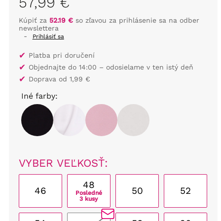
57,99 €
Kúpiť za
52.19 €
so zľavou za prihlásenie sa na odber
newslettera
-
Prihlásiť sa
✔
Platba pri doručení
✔
Objednajte do 14:00 – odosielame v ten istý deň
✔
Doprava od 1,99 €
Iné farby:
VYBER VEĽKOSŤ:
48
46
50
52
Posledné
3 kusy