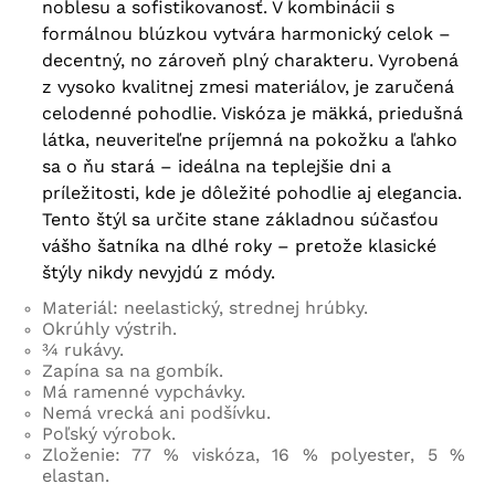
noblesu a sofistikovanosť. V kombinácii s
formálnou blúzkou vytvára harmonický celok –
decentný, no zároveň plný charakteru. Vyrobená
z vysoko kvalitnej zmesi materiálov, je zaručená
celodenné pohodlie. Viskóza je mäkká, priedušná
látka, neuveriteľne príjemná na pokožku a ľahko
sa o ňu stará – ideálna na teplejšie dni a
príležitosti, kde je dôležité pohodlie aj elegancia.
Tento štýl sa určite stane základnou súčasťou
vášho šatníka na dlhé roky – pretože klasické
štýly nikdy nevyjdú z módy.
Materiál: neelastický, strednej hrúbky.
Okrúhly výstrih.
¾ rukávy.
Zapína sa na gombík.
Má ramenné vypchávky.
Nemá vrecká ani podšívku.
Poľský výrobok.
Zloženie: 77 % viskóza, 16 % polyester, 5 %
elastan.