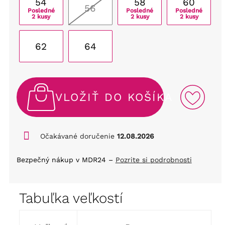
54
58
60
56
Posledné
Posledné
Posledné
2 kusy
2 kusy
2 kusy
62
64
VLOŽIŤ DO KOŠÍKA
Očakávané doručenie
12.08.2026
Bezpečný nákup v MDR24 –
Pozrite si podrobnosti
Tabuľka veľkostí