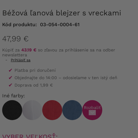
Béžová ľanová blejzer s vreckami
Kód produktu:
03-054-0004-61
47,99 €
Kúpiť za
43.19 €
so zľavou za prihlásenie sa na odber
newslettera
-
Prihlásiť sa
✔
Platba pri doručení
✔
Objednajte do 14:00 – odosielame v ten istý deň
✔
Doprava od 1,99 €
Iné farby:
Rozbaliť
VYBER VEĽKOSŤ: