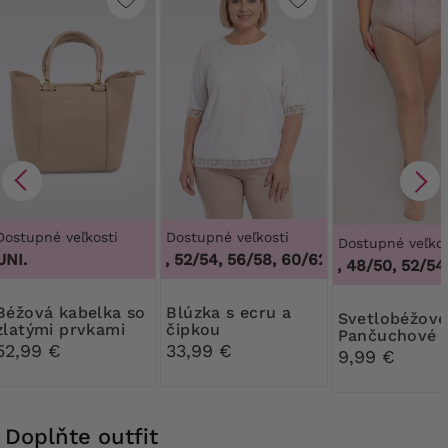
Dostupné veľkosti
Dostupné veľkosti
Dostupné veľkos
UNI.
48/50, 52/54, 56/58, 60/62
,
48/50, 52/54, 
44/46, 48/50, 52/54,
kabelka so
Blúzka s ecru a
Svetlobéžové
zlatými prvkami
čipkou
Pančuchové
52,99 €
33,99 €
nohavice Rib
9,99 €
30 DEN
Doplňte outfit