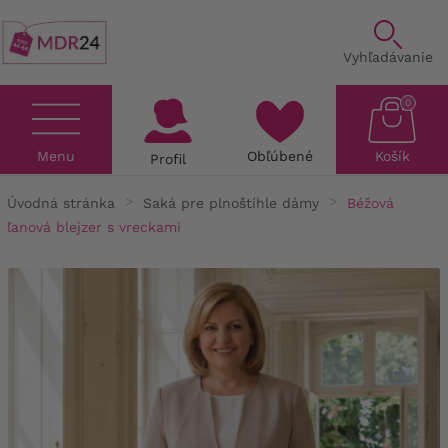
Vyhľadávanie
0
Menu
Obľúbené
Košík
Profil
Úvodná stránka
Saká pre plnoštíhle dámy
Béžová
ľanová blejzer s vreckami