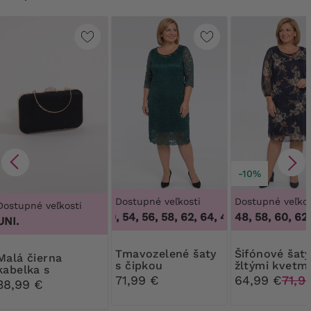
-10%
Dostupné veľkosti
Dostupné veľkos
Dostupné veľkosti
48, 50, 54, 56, 58, 62, 64
,
48, 50, 54, 56, 58,
48, 58, 60, 62
UNI.
Tmavozelené šaty
Šifónové šaty so
á čierna
s čipkou
žltými kvetmi
kabelka s
71,99 €
64,99 €
71,9
diamantovým
38,99 €
zapínaním