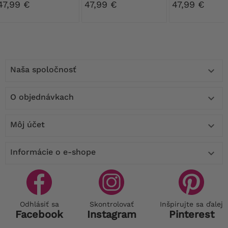
47,99 €
47,99 €
47,99 €
Naša spoločnosť

O objednávkach

Môj účet

Informácie o e-shope

Odhlásiť sa
Skontrolovať
Inšpirujte sa ďalej
Facebook
Instagram
Pinterest