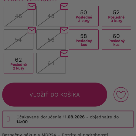
50
52
46
48
Posledné
Posledné
3 kusy
3 kusy
58
60
54
56
Posledný
Posledný
kus
kus
62
64
Posledné
2 kusy
VLOŽIŤ DO KOŠÍKA
Očakávané doručenie
11.08.2026
- objednajte do
14:00
Bezpečný nákup v MDR24 –
Pozrite si podrobnosti