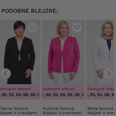
PODOBNÉ BLEJZRE:
Dostupné veľkosti
Dostupné veľkosti
Dostupné veľkos
50, 52, 54, 56, 58, 60, 62, 64
46, 48, 50, 52, 54, 56, 58, 60, 62, 64
,
46, 48, 50, 52, 54, 56, 58, 60,
46, 50, 52, 54, 58, 60
,
46, 48,
a ľanová
Ružová ľanová
Biela ľanová
blejzer s vreckami
blejzer s vreckami
blejzer s vre