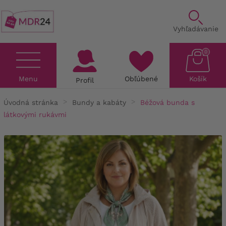
Vyhľadávanie
0
Menu
Obľúbené
Košík
Profil
Úvodná stránka
Bundy a kabáty
Béžová bunda s
látkovými rukávmi