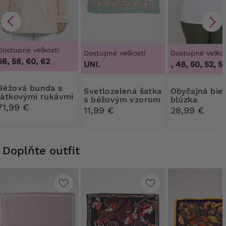
Dostupné veľkosti
Dostupné veľkosti
Dostupné veľkos
56, 58, 60, 62
UNI.
44, 46, 48, 50, 52, 54,
 bunda s
Svetlozelená šatka
Obyčajná biela
látkovými rukávmi
s béžovým vzorom
blúzka
71,99 €
11,99 €
28,99 €
Doplňte outfit