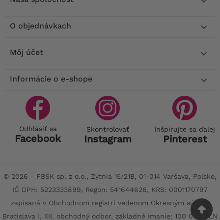

O objednávkach

Môj účet

Informácie o e-shope

Odhlásiť sa
Skontrolovať
Inšpirujte sa ďalej
Facebook
Instagram
Pinterest
© 2026 - FBSK sp. z o.o., Żytnia 15/21B, 01-014 Varšava, Poľsko,
IČ DPH: 5223333899, Regon: 541644626, KRS: 0001170797
zapísaná v Obchodnom registri vedenom Okresným súdom
Bratislava I, XII. obchodný odbor, základné imanie: 100 000 PLN