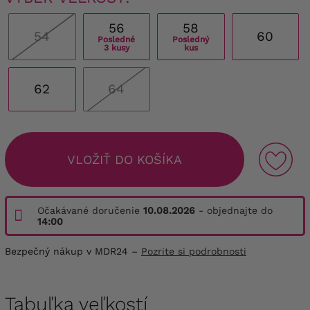
56
58
54
60
Posledné
Posledný
3 kusy
kus
62
64
VLOŽIŤ DO KOŠÍKA
Očakávané doručenie
10.08.2026
- objednajte do
14:00
Bezpečný nákup v MDR24 –
Pozrite si podrobnosti
Tabuľka veľkostí