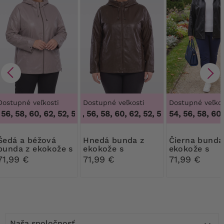
Dostupné veľkosti
Dostupné veľkosti
Dostupné veľkos
56, 58, 60, 62
,
52, 54, 56, 58, 60, 62
52, 54, 56, 58, 60, 62
,
52, 54, 56, 58, 60, 62
54, 56, 58, 60,
 béžová
Hnedá bunda z
Čierna bunda z
bunda z ekokože s
ekokože s
ekokože s
kapucňou
kapucňou
kapucňou
71,99 €
71,99 €
71,99 €
Naša spoločnosť