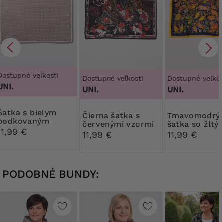
Dostupné veľkosti
Dostupné veľkosti
Dostupné veľkos
UNI.
UNI.
UNI.
s bielym
Čierna šatka s
Tmavomodrý
bodkovaným
červenými vzormi
šatka so žltý
vzorom
11,99 €
vzorom
11,99 €
11,99 €
PODOBNÉ BUNDY: