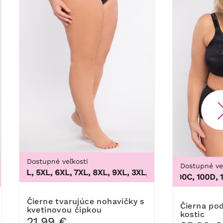
Dostupné veľkosti
Dostupné ve
 4XL, 5XL, 6XL, 7XL, 8XL, 9XL
,
3XL, 4XL, 5XL, 6XL, 7XL, 8X
46, 48, 50, 52, 54, 56, 58, 60, 62, 64
100B, 100C, 100D, 100DD
Čierne tvarujúce nohavičky s
Čierna podprsenka bez
kvetinovou čipkou
kostic
21,99 €