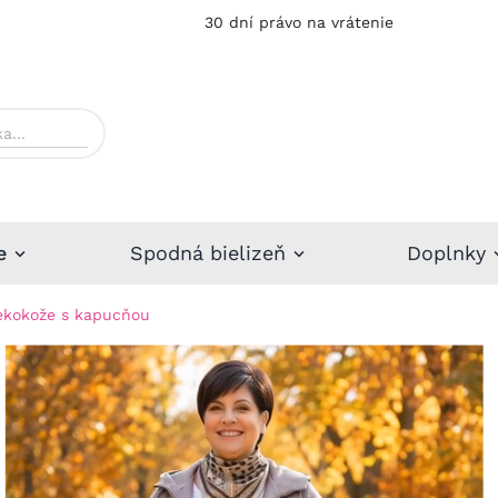
30 dní právo na vrátenie
e
Spodná bielizeň
Doplnky
ekokože s kapucňou