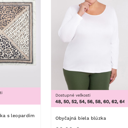
ti
Dostupné veľkosti
3XL,
44, 46, 48, 50, 52, 54, 56, 58, 60, 62, 64
,
44, 
Obyčajná biela blúzka