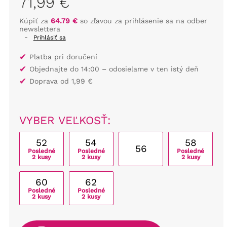
71,99 €
Kúpiť za
64.79 €
so zľavou za prihlásenie sa na odber
newslettera
-
Prihlásiť sa
✔
Platba pri doručení
✔
Objednajte do 14:00 – odosielame v ten istý deň
✔
Doprava od 1,99 €
VYBER VEĽKOSŤ:
52
54
58
56
Posledné
Posledné
Posledné
2 kusy
2 kusy
2 kusy
60
62
Posledné
Posledné
2 kusy
2 kusy