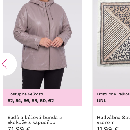
Dostupné veľkosti
Dostupné veľkos
52, 54, 56, 58, 60, 62
UNI.
Šedá a béžová bunda z
Hodvábna Šatka s leopardím
ekokože s kapucňou
vzorom
71,99 €
11,99 €