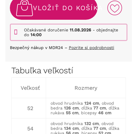
VLOŽIŤ DO KOŠÍKA
Očakávané doručenie
11.08.2026
- objednajte
do
14:00
Bezpečný nákup v MDR24 –
Pozrite si podrobnosti
Tabuľka veľkostí
Veľkosť
Rozmery
obvod hrudníka
124 cm
, obvod
52
bedra
126 cm
, dĺžka
77 cm
, dĺžka
rukáva
55 cm
, bicepsy
46 cm
obvod hrudníka
132 cm
, obvod
54
bedra
134 cm
, dĺžka
77 cm
, dĺžka
rukáva
56 cm
, bicepsy
52 cm