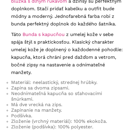
blúzka s dlhým rukávom
a džínsy sú perfektným
doplnkom. Stačí pridať kabelku a outfit bude
módny a moderný. Jednofarebná farba robí z
bunda perfektný doplnok do každého šatníka.
Táto
Bunda s kapucňou
z umelej kože v sebe
spája štýl s praktickosťou. Klasický charakter
umelej kože je doplnený o každodenné pohodlie:
kapucňa, ktorá chráni pred dažďom a vetrom,
bočné zipsy na nastavenie a odnímateľné
manžety.
Materiál: neelastický, strednej hrúbky.
Zapína sa dvoma zipsami.
Neodnímateľná kapucňa so sťahovacími
šnúrkami.
Má dve vrecká na zips.
Zapínanie na manžety.
Podšívka.
Zloženie (vrchný materiál): 100% ekokoža.
Zloženie (podšívka): 100% polyester.