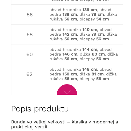
obvod hrudníka
136 cm
, obvod
56
bedra
138 cm
, dĺžka
78 cm
, dĺžka
rukáva
56 cm
, bicepsy
54 cm
obvod hrudníka
140 cm
, obvod
58
bedra
142 cm
, dĺžka
79 cm
, dĺžka
rukáva
56 cm
, bicepsy
56 cm
obvod hrudníka
144 cm
, obvod
60
bedra
146 cm
, dĺžka
80 cm
, dĺžka
rukáva
56 cm
, bicepsy
56 cm
obvod hrudníka
148 cm
, obvod
62
bedra
150 cm
, dĺžka
81 cm
, dĺžka
rukáva
56 cm
, bicepsy
56 cm
Popis produktu
Bunda vo veľkej veľkosti – klasika v modernej a
praktickej verzii