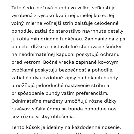
Táto šedo-béžová bunda vo veľkej veľkosti je
vyrobená z vysoko kvalitnej umelej kože. Jej
voľný, mierne voľnejší strih zaisťuje celodenné
pohodlie, zatiaľ čo starostlivo navrhnuté detaily
ju robia mimoriadne funkčnou. Zapínanie na zips
po celej dĺžke a nastaviteľné sťahovacie šnúrky
na neodnímateľnej kapucni poskytujú ochranu
pred vetrom. Bočné vrecká zapínané kovovými
cvočkami poskytujú bezpečnosť a pohodlie,
zatiaľ čo dva ozdobné zipsy na bokoch bundy
umožňujú jednoduché nastavenie strihu a
prispôsobenie bundy vašim preferenciám.
Odnímateľné manžety umožňujú rôzne dĺžky
rukávov, vďaka čomu sa bunda pohodlne nosí
cez rôzne vrstvy oblečenia.
Tento kúsok je ideálny na každodenné nosenie.