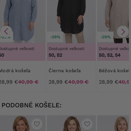
-29%
-29%
-29%
Dostupné veľkosti
Dostupné veľkosti
Dostupné veľkos
50
50, 52
50, 52, 54
Modrá košeľa
Čierna košeľa
Béžová košeľ
28,99 €
40,99 €
28,99 €
40,99 €
28,99 €
40,9
PODOBNÉ KOŠELE: