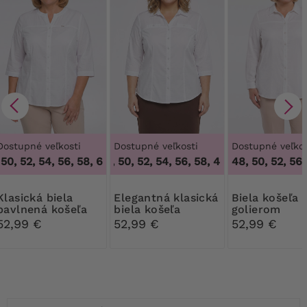
Dostupné veľkosti
Dostupné veľkosti
Dostupné veľkos
0, 52, 54, 56, 58, 60
46, 48, 50, 52, 54, 56, 58
,
46, 48, 50, 52, 54, 56, 58, 60
,
46, 48, 50, 52, 54, 
48, 50, 52, 56,
ká biela
Elegantná klasická
Biela košeľa s
bavlnená košeľa
biela košeľa
golierom
52,99 €
52,99 €
52,99 €