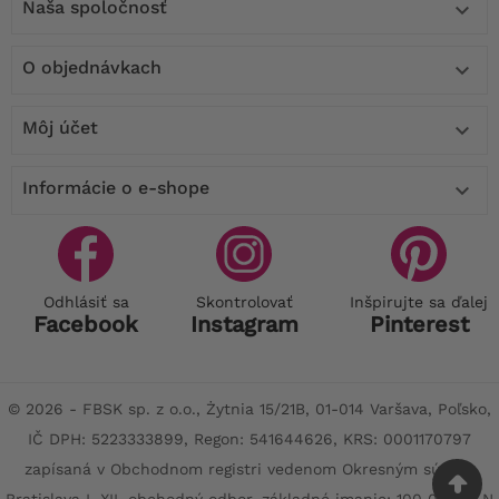
Naša spoločnosť

O objednávkach

Môj účet

Informácie o e-shope

Odhlásiť sa
Skontrolovať
Inšpirujte sa ďalej
Facebook
Instagram
Pinterest
© 2026 - FBSK sp. z o.o., Żytnia 15/21B, 01-014 Varšava, Poľsko,
IČ DPH: 5223333899, Regon: 541644626, KRS: 0001170797
zapísaná v Obchodnom registri vedenom Okresným súdom