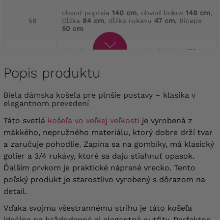
obvod poprsia
140 cm
, obvod bokov
148 cm
,
56
Dĺžka
84 cm
, dĺžka rukávu
47 cm
, Biceps
50 cm
obvod poprsia
150 cm
, obvod bokov
156 cm
,
58
Dĺžka
86 cm
, dĺžka rukávu
48 cm
, Biceps
56 cm
Popis produktu
obvod poprsia
160 cm
, obvod bokov
166 cm
,
Biela dámska košeľa pre plnšie postavy – klasika v
60
Dĺžka
88 cm
, dĺžka rukávu
48 cm
, biceps
elegantnom prevedení
58 cm
Táto svetlá
košeľa vo veľkej veľkosti
je vyrobená z
mäkkého, nepružného materiálu, ktorý dobre drží tvar
a zaručuje pohodlie. Zapína sa na gombíky, má klasický
golier a 3/4 rukávy, ktoré sa dajú stiahnuť opasok.
Ďalším prvkom je praktické náprsné vrecko. Tento
poľský produkt je starostlivo vyrobený s dôrazom na
detail.
Vďaka svojmu všestrannému strihu je táto košeľa
ideálna na každodenné aj elegantné outfity. Perfektne