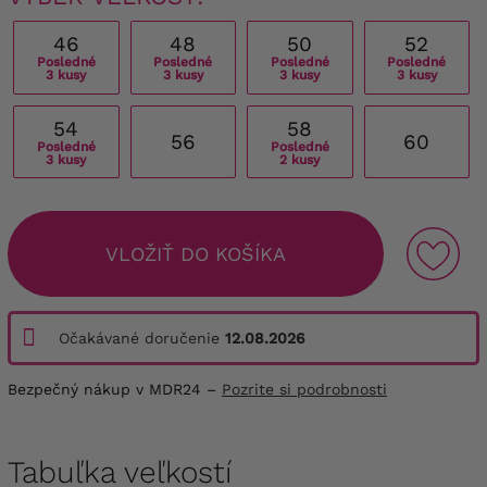
46
48
50
52
Posledné
Posledné
Posledné
Posledné
3 kusy
3 kusy
3 kusy
3 kusy
54
58
56
60
Posledné
Posledné
3 kusy
2 kusy
VLOŽIŤ DO KOŠÍKA
Očakávané doručenie
12.08.2026
Bezpečný nákup v MDR24 –
Pozrite si podrobnosti
Tabuľka veľkostí