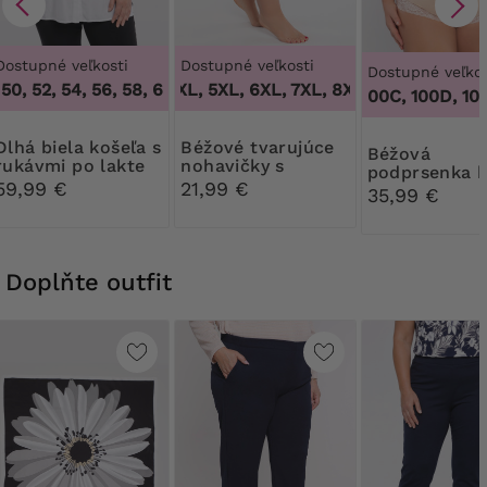
Dostupné veľkosti
Dostupné veľkosti
Dostupné veľkos
0, 52, 54, 56, 58, 60
3XL, 4XL, 5XL, 6XL, 7XL, 8XL, 9XL
,
46, 48, 50, 52, 54, 56, 58, 60
,
3XL, 4XL,
100B, 100C, 100D, 100DD
ela košeľa s
Béžové tvarujúce
Béžová
rukávmi po lakte
nohavičky s
podprsenka 
vysokým pásom
59,99 €
21,99 €
kostic
35,99 €
Doplňte outfit