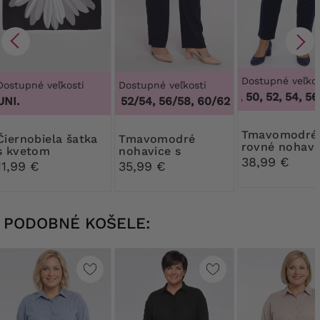
Dostupné veľkos
Dostupné veľkosti
Dostupné veľkosti
46, 48, 50, 52, 54, 56,
UNI.
48/50, 52/54, 56/58, 60/62
,
48/50, 52/54, 5
Tmavomodré
iela šatka
Tmavomodré
rovné nohavi
s kvetom
nohavice s
38,99 €
rozparkom na
11,99 €
35,99 €
nohavici
PODOBNÉ KOŠELE: