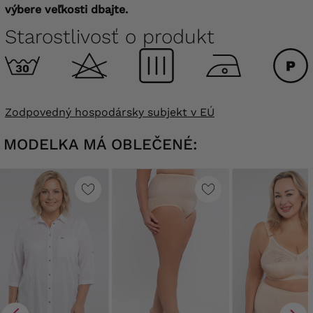
výbere veľkosti dbajte.
Starostlivosť o produkt
Zodpovedný hospodársky subjekt v EÚ
MODELKA MÁ OBLEČENÉ: