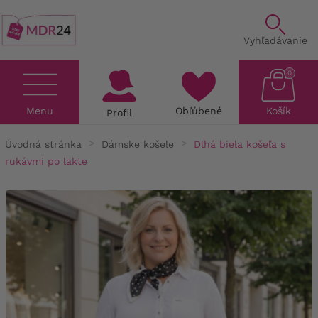
Vyhľadávanie
0
Menu
Obľúbené
Košík
Profil
Úvodná stránka
Dámske košele
Dlhá biela košeľa s
rukávmi po lakte