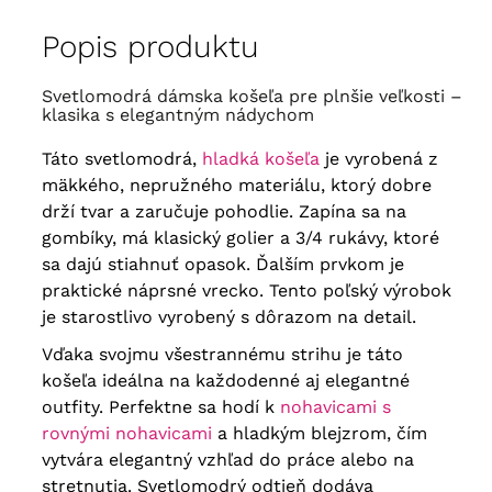
obvod poprsia
160 cm
, obvod
60
Popis produktu
bokov
166 cm
, Dĺžka
88 cm
, dĺžka
rukávu
48 cm
, biceps
58 cm
Svetlomodrá dámska košeľa pre plnšie veľkosti –
klasika s elegantným nádychom
Táto svetlomodrá,
hladká košeľa
je vyrobená z
mäkkého, nepružného materiálu, ktorý dobre
drží tvar a zaručuje pohodlie. Zapína sa na
gombíky, má klasický golier a 3/4 rukávy, ktoré
sa dajú stiahnuť opasok. Ďalším prvkom je
praktické náprsné vrecko. Tento poľský výrobok
je starostlivo vyrobený s dôrazom na detail.
Vďaka svojmu všestrannému strihu je táto
košeľa ideálna na každodenné aj elegantné
outfity. Perfektne sa hodí k
nohavicami s
rovnými nohavicami
a hladkým blejzrom, čím
vytvára elegantný vzhľad do práce alebo na
stretnutia. Svetlomodrý odtieň dodáva