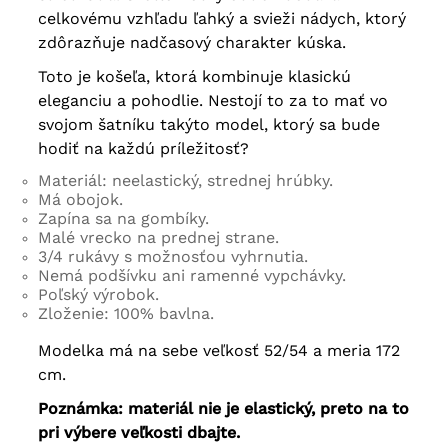
celkovému vzhľadu ľahký a svieži nádych, ktorý
zdôrazňuje nadčasový charakter kúska.
Toto je košeľa, ktorá kombinuje klasickú
eleganciu a pohodlie. Nestojí to za to mať vo
svojom šatníku takýto model, ktorý sa bude
hodiť na každú príležitosť?
Materiál: neelastický, strednej hrúbky.
Má obojok.
Zapína sa na gombíky.
Malé vrecko na prednej strane.
3/4 rukávy s možnosťou vyhrnutia.
Nemá podšívku ani ramenné vypchávky.
Poľský výrobok.
Zloženie: 100% bavlna.
Modelka má na sebe veľkosť 52/54 a meria 172
cm.
Poznámka: materiál nie je elastický, preto na to
pri výbere veľkosti dbajte.