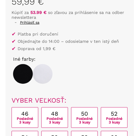
59,99 €
Kúpiť za
53.99 €
so zľavou za prihlásenie sa na odber
newslettera
-
Prihlásiť sa
✔
Platba pri doručení
✔
Objednajte do 14:00 – odosielame v ten istý deň
✔
Doprava od 1,99 €
Iné farby:
VYBER VEĽKOSŤ:
46
48
50
52
Posledné
Posledné
Posledné
Posledné
3 kusy
3 kusy
3 kusy
3 kusy