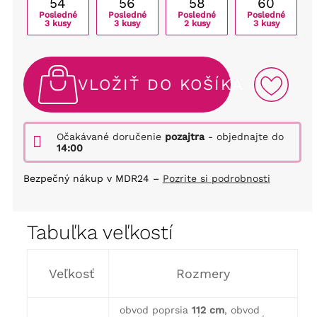
54
56
58
60
Posledné
Posledné
Posledné
Posledné
3 kusy
3 kusy
2 kusy
3 kusy
VLOŽIŤ DO KOŠÍKA
Očakávané doručenie
pozajtra
- objednajte do
14:00
Bezpečný nákup v MDR24 –
Pozrite si podrobnosti
Tabuľka veľkostí
Veľkosť
Rozmery
obvod poprsia
112 cm
, obvod