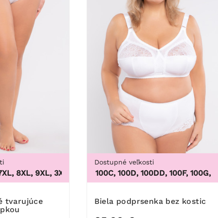
ti
Dostupné veľkosti
, 8XL, 9XL
,
3XL, 4XL, 5XL, 6XL, 7XL, 8XL, 9XL
100B, 100C, 100D, 100DD, 100F, 100G, 100H, 1
Biela podprsenka bez kostic
ipkou