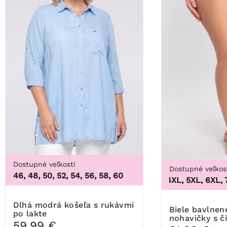
Dostupné veľkosti
Dostupné veľkos
46, 48, 50, 52, 54, 56, 58, 60
3XL, 4XL, 5XL, 6XL, 7XL
Dlhá modrá košeľa s rukávmi
Biele bavlnené tvarujúce
po lakte
nohavičky s č
59,99 €