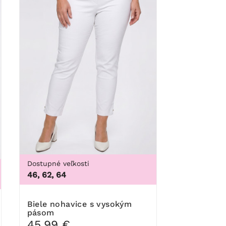
Dostupné veľkosti
46, 62, 64
00I, 100J, 100K, 105B, 105C, 105D, 105DD, 105F, 105G, 105H, 
Biele nohavice s vysokým
pásom
45,99 €