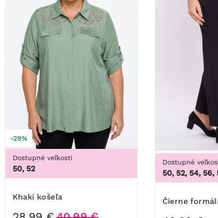
-29%
Dostupné veľkosti
Dostupné veľkos
50, 52
50, 52, 54, 56,
Khaki košeľa
Čierne formá
28,99 €
40,99 €