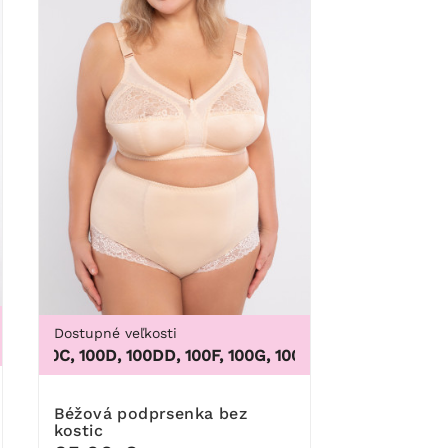
Dostupné veľkosti
 5XL, 6XL, 7XL, 8XL, 9XL
 100C, 100D, 100DD, 100F, 100G, 100H, 100I, 100J, 100K, 105B
Béžová podprsenka bez
kostic