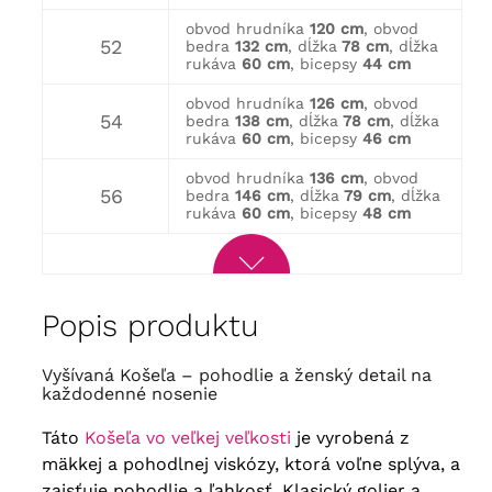
obvod hrudníka
120 cm
, obvod
52
bedra
132 cm
, dĺžka
78 cm
, dĺžka
rukáva
60 cm
, bicepsy
44 cm
obvod hrudníka
126 cm
, obvod
54
bedra
138 cm
, dĺžka
78 cm
, dĺžka
rukáva
60 cm
, bicepsy
46 cm
obvod hrudníka
136 cm
, obvod
56
bedra
146 cm
, dĺžka
79 cm
, dĺžka
rukáva
60 cm
, bicepsy
48 cm
Popis produktu
Vyšívaná Košeľa – pohodlie a ženský detail na
každodenné nosenie
Táto
Košeľa vo veľkej veľkosti
je vyrobená z
mäkkej a pohodlnej viskózy, ktorá voľne splýva, a
zaisťuje pohodlie a ľahkosť. Klasický golier a