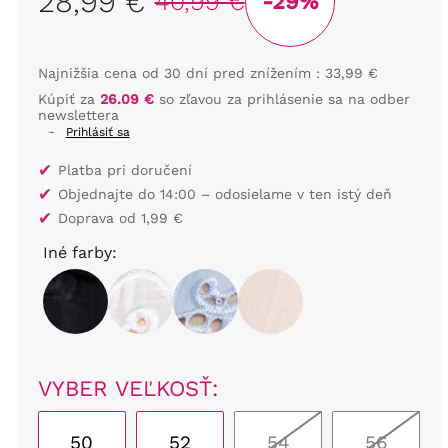
28,99 €
40,99 €
-29%
Najnižšia cena od 30 dní pred znížením :
33,99 €
Kúpiť za
26.09 €
so zľavou za prihlásenie sa na odber
newslettera
-
Prihlásiť sa
✔
Platba pri doručení
✔
Objednajte do 14:00 – odosielame v ten istý deň
✔
Doprava od 1,99 €
Iné farby:
VYBER VEĽKOSŤ:
50
52
54
56