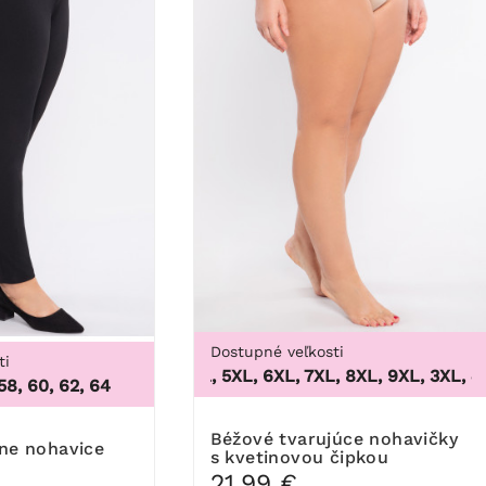
Dostupné veľkosti
ti
3XL, 4XL, 5XL, 6XL, 7XL, 8XL, 9XL
,
3XL, 4XL,
 58, 60, 62, 64
100B,
Béžové tvarujúce nohavičky
lne nohavice
s kvetinovou čipkou
21,99 €