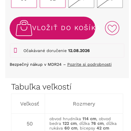
VLOŽIŤ DO KOŠÍKA
Očakávané doručenie
12.08.2026
Bezpečný nákup v MDR24 –
Pozrite si podrobnosti
Tabuľka veľkostí
Veľkosť
Rozmery
obvod hrudníka
114 cm
, obvod
50
bedra
122 cm
, dĺžka
76 cm
, dĺžka
rukáva
60 cm
, bicepsy
42 cm