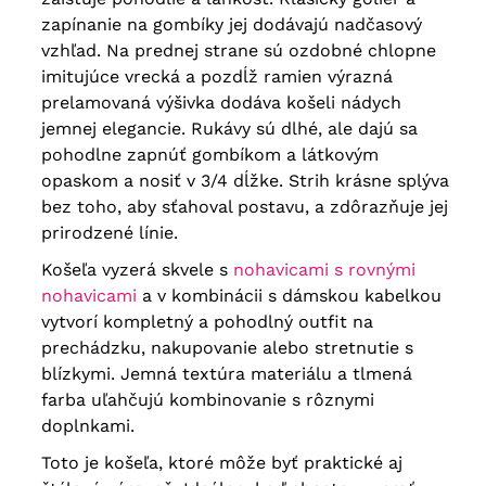
zapínanie na gombíky jej dodávajú nadčasový
vzhľad. Na prednej strane sú ozdobné chlopne
imitujúce vrecká a pozdĺž ramien výrazná
prelamovaná výšivka dodáva košeli nádych
jemnej elegancie.
Rukávy sú dlhé, ale dajú sa
pohodlne zapnúť gombíkom a látkovým
opaskom
a nosiť v 3/4 dĺžke. Strih krásne splýva
bez toho, aby sťahoval postavu, a zdôrazňuje jej
prirodzené línie.
Košeľa vyzerá skvele s
nohavicami s rovnými
nohavicami
a v kombinácii s dámskou kabelkou
vytvorí kompletný a pohodlný outfit na
prechádzku, nakupovanie alebo stretnutie s
blízkymi.
Jemná textúra materiálu a tlmená
farba uľahčujú kombinovanie s rôznymi
doplnkami.
Toto je košeľa, ktoré môže byť praktické aj