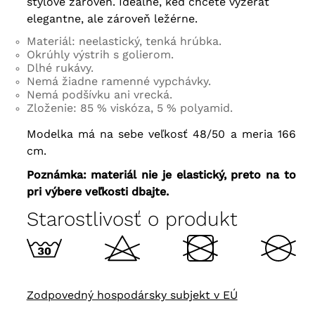
štýlové zároveň. Ideálne, keď chcete vyzerať
elegantne, ale zároveň ležérne.
Materiál: neelastický, tenká hrúbka.
Okrúhly výstrih s golierom.
Dlhé rukávy.
Nemá žiadne ramenné vypchávky.
Nemá podšívku ani vrecká.
Zloženie: 85 % viskóza, 5 % polyamid.
Modelka má na sebe veľkosť 48/50 a meria 166
cm.
Poznámka: materiál nie je elastický, preto na to
pri výbere veľkosti dbajte.
Starostlivosť o produkt
Zodpovedný hospodársky subjekt v EÚ