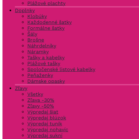
Plážové plachty
Doplnky
Klobúky
Každodenné šatky
Formálne šatky
Šály
Brošne
Náhrdelníky
Náramky
Tašky a kabelky
Plážové tašky
Spoločenské listové kabelky
Peňaženky
Dámske opasky
Zľavy
Všetky
Zľava -30%
Zľavy -50%
Výpredaj šiat
Výpredaj blúzok
Výpredaj tuník
Výpredaj nohavíc
Výpredaj sukní