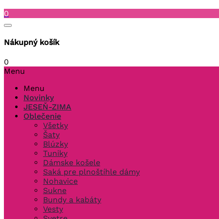
0
Nákupný košík
0
Menu
Menu
Novinky
JESEŇ-ZIMA
Oblečenie
Všetky
Šaty
Blúzky
Tuniky
Dámske košele
Saká pre plnoštíhle dámy
Nohavice
Sukne
Bundy a kabáty
Vesty
Svetre