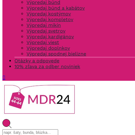
Výpredaj búnd
Výpredaj búnd a kabátov
Výpredaj kostýmov
Výpredaj kompletov
Výpredaj mikín
Výpredaj svetrov
Výpredaj kardigánov
Výpredaj viest
Výpredaj doplnkov
Výpredaj spodnej bielizne
Otázky a odpovede
10% zľava za odber noviniek
