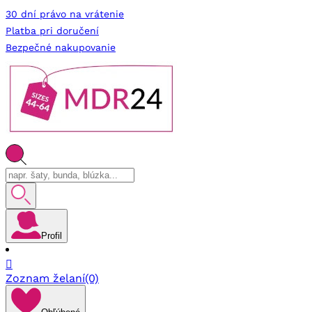
30 dní právo na vrátenie
Platba pri doručení
Bezpečné nakupovanie
Profil

Zoznam želaní
(0)