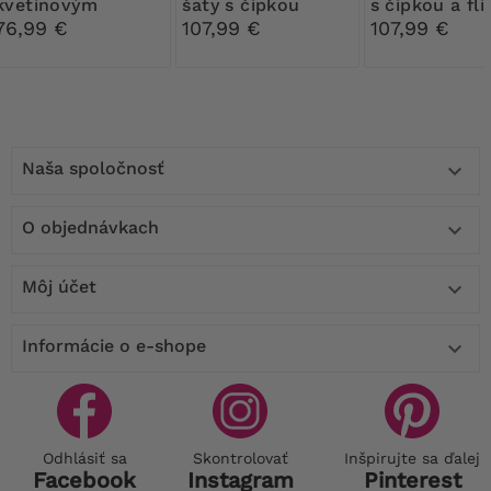
kvetinovým
šaty s čipkou
s čipkou a fli
kardigánom
76,99 €
107,99 €
107,99 €
Naša spoločnosť

O objednávkach

Môj účet

Informácie o e-shope

Odhlásiť sa
Skontrolovať
Inšpirujte sa ďalej
Facebook
Instagram
Pinterest