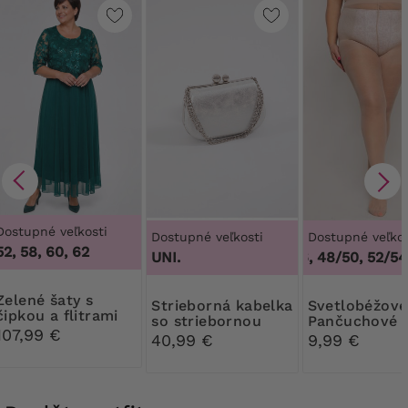
Dostupné veľkosti
Dostupné veľkosti
Dostupné veľkos
52, 58, 60, 62
UNI.
44/46, 48/50, 52/54,
 šaty s
Strieborná kabelka
Svetlobéžové
čipkou a flitrami
so striebornou
Pančuchové
107,99 €
sponou
nohavice Rib
40,99 €
9,99 €
30 DEN