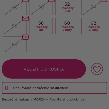
52
48
50
54
Posledný
kus
58
60
62
56
Posledný
Posledné
Posledné
kus
2 kusy
3 kusy
64
VLOŽIŤ DO KOŠÍKA
Očakávané doručenie
12.08.2026
Bezpečný nákup v MDR24 –
Pozrite si podrobnosti