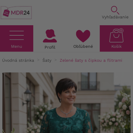
Vyhľadávanie
0
Menu
Obľúbené
Košík
Profil
Úvodná stránka
Šaty
Zelené šaty s čipkou a flitrami