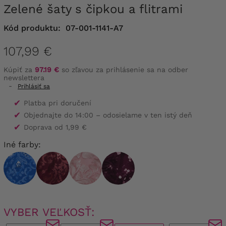
Zelené šaty s čipkou a flitrami
Kód produktu:
07-001-1141-A7
107,99 €
Kúpiť za
97.19 €
so zľavou za prihlásenie sa na odber
newslettera
-
Prihlásiť sa
✔
Platba pri doručení
✔
Objednajte do 14:00 – odosielame v ten istý deň
✔
Doprava od 1,99 €
Iné farby:
VYBER VEĽKOSŤ: