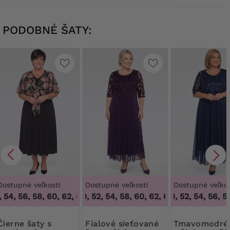
PODOBNÉ ŠATY:
Dostupné veľkosti
Dostupné veľkosti
Dostupné veľkos
 54, 56, 58, 60, 62, 64
48, 50, 52, 54, 58, 60, 62, 64
,
48, 50, 54, 56, 58, 60, 62, 64
48, 50, 52, 54, 56, 58
,
48, 50, 52, 54,
e šaty s
Fialové sieťované
Tmavomodré šaty