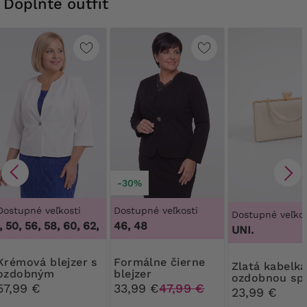
Doplňte outfit
-30%
Dostupné veľkosti
Dostupné veľkosti
Dostupné veľkos
 50, 56, 58, 60, 62
,
46, 48, 50, 56, 58, 60, 62
46, 48
UNI.
 blejzer s
Formálne čierne
Zlatá kabelka s
ozdobným
blejzer
ozdobnou sp
gombíkom
57,99 €
33,99 €
47,99 €
23,99 €