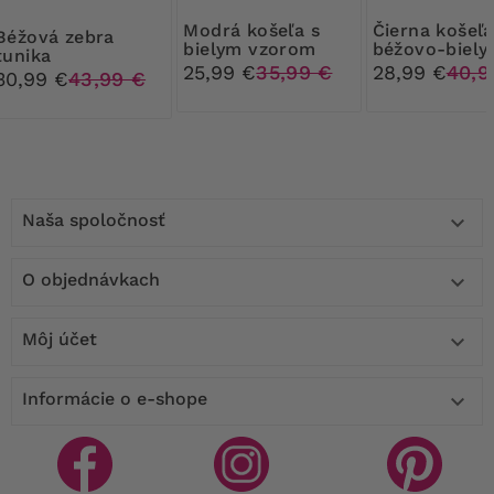
Modrá košeľa s
Čierna košeľa s
á zebra
bielym vzorom
béžovo-biely
tunika
vzormi
25,99 €
35,99 €
28,99 €
40,9
30,99 €
43,99 €
Naša spoločnosť

O objednávkach

Môj účet

Informácie o e-shope
