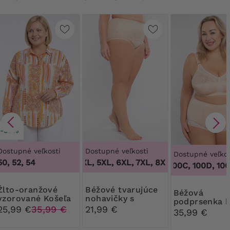
-30%
Dostupné veľkosti
Dostupné veľkosti
Dostupné veľkos
50, 52, 54
3XL, 4XL, 5XL, 6XL, 7XL, 8XL, 9XL
,
3XL, 4XL,
100B, 100C, 100D, 100DD
ranžové
Béžové tvarujúce
Béžová
vzorované Košeľa
nohavičky s
podprsenka 
kvetinovou čipkou
25,99 €
35,99 €
21,99 €
kostic
35,99 €