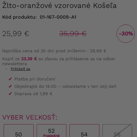
Žlto-oranžové vzorované Košeľa
Kód produktu:
01-167-0009-A1
25,99 €
35,99 €
-30%
Najnižšia cena od 30 dní pred znížením :
29,99 €
Kúpiť za
23.39 €
so zľavou za prihlásenie sa na odber
newslettera
-
Prihlásiť sa
✔
Platba pri doručení
✔
Objednajte do 14:00 – odosielame v ten istý deň
✔
Doprava od 1,99 €
VYBER VEĽKOSŤ:
52
50
54
56
Posledné