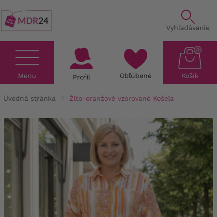
Vyhľadávanie
0
Menu
Obľúbené
Košík
Profil
Úvodná stránka
Žlto-oranžové vzorované Košeľa