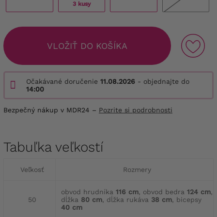
3 kusy
VLOŽIŤ DO KOŠÍKA
Očakávané doručenie
11.08.2026
- objednajte do
14:00
Bezpečný nákup v MDR24 –
Pozrite si podrobnosti
Tabuľka veľkostí
Veľkosť
Rozmery
obvod hrudníka
116 cm
, obvod bedra
124 cm
,
50
dĺžka
80 cm
, dĺžka rukáva
38 cm
, bicepsy
40 cm