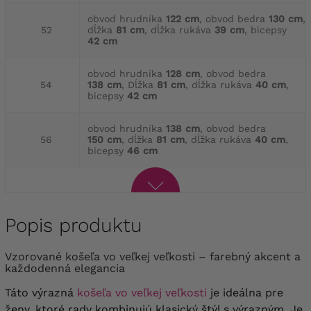
obvod hrudníka
122 cm
, obvod bedra
130 cm
,
52
dĺžka
81 cm
, dĺžka rukáva
39 cm
, bicepsy
42 cm
obvod hrudníka
128 cm
, obvod bedra
54
138 cm
, Dĺžka
81 cm
, dĺžka rukáva
40 cm
,
bicepsy
42 cm
obvod hrudníka
138 cm
, obvod bedra
56
150 cm
, dĺžka
81 cm
, dĺžka rukáva
40 cm
,
bicepsy
46 cm
Popis produktu
Vzorované košeľa vo veľkej veľkosti – farebný akcent a
každodenná elegancia
Táto výrazná
košeľa vo veľkej veľkosti
je ideálna pre
ženy, ktoré rady kombinujú klasický štýl s výrazným. Je