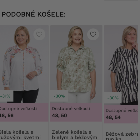
PODOBNÉ KOŠELE:
-31%
-30%
-30%
Dostupné veľkosti
Dostupné veľkosti
Dostupné veľkos
48, 56
48, 50
48, 54
košeľa s
Zelené košeľa s
Béžová zebra
ružovými kvetmi
bielym a béžovým
tunika