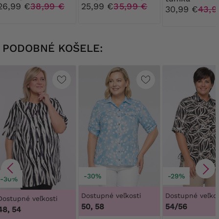
na ramenách
vzorom
26,99 €
38,99 €
25,99 €
35,99 €
30,99 €
43,9
PODOBNÉ KOŠELE:
-30%
-29%
-30%
Dostupné veľkosti
Dostupné veľkos
Dostupné veľkosti
50, 58
54/56
48, 54