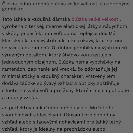
Čierna jednofarebná blúzka veľké veľkosti s ozdobnými
gombíkmi
Táto ľahká a vzdušná dámska
blúzka veľké veľkosti
,
vyrobená z tenkej, mierne elastickej látky s nádychom
viskózy, je perfektnou voľbou na teplejšie dni. Má
klasický okrúhly výstrih a krátke rukávy, ktoré jemne
splývajú cez ramená. Ozdobné gombíky na výstrihu sú
výrazným detailom, ktorý štýlovo kontrastuje s
jednoduchým dizajnom. Blúzka nemá vypchávky na
ramenách, zapínanie ani vrecká, čo zdôrazňuje jej
minimalistický a vzdušný charakter. Vrstvený lem
dodáva blúzke splývavý vzhľad a opticky zoštíhľuje
siluetu – skvelá voľba pre ženy, ktoré si cenia pohodlie
a módny vzhľad.
Je perfektný na každodenné nosenie. Môžete ho
skombinovať s klasickými džínsami pre pohodlný
vzhľad alebo s ľanovými nohavicami pre ľahký letný
vzhľad, ktorý je ideálny na prechádzku alebo