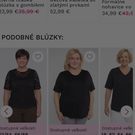
Formálne
blúzka s gombíkmi
zlatými prvkami
nohavice vo
23,99 €
35,99 €
52,99 €
svetlobéžove
34,99 €
43,9
farbe
PODOBNÉ BLÚZKY:
Dostupné veľkosti
Dostupné veľkos
Dostupné veľkosti
52/54, 56/58
46, 48, 52, 54, 56, 5