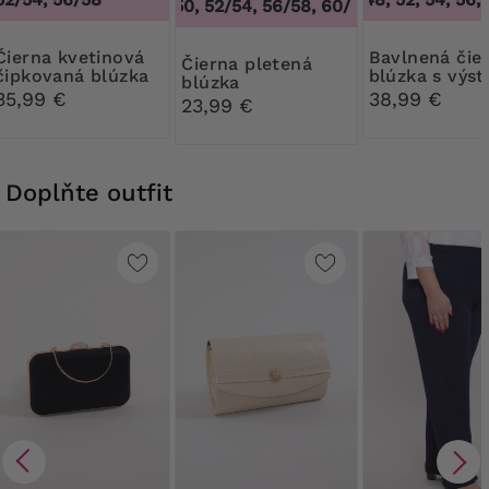
48/50, 52/54, 56/58, 60/62
,
48/50, 52/54,
kvetinová
Bavlnená čierna
Čierna pletená
čipkovaná blúzka
blúzka s výs
blúzka
do V
35,99 €
38,99 €
23,99 €
Doplňte outfit