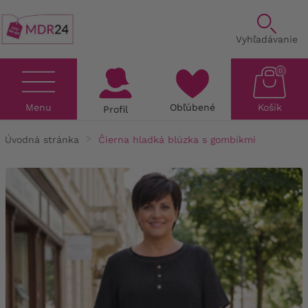
Vyhľadávanie
0
Menu
Obľúbené
Košík
Profil
Úvodná stránka
Čierna hladká blúzka s gombíkmi