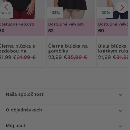
-30%
-33%
-30%
Dostupné veľkosti
Dostupné veľkosti
Dostupné veľkos
60
52
60
 blúzka s
Čierna blúzka na
Biela blúzka s
ozdobou na
gombíky
krátkym ruk
zaväzovanie
21,99 €
31,99 €
23,99 €
35,99 €
21,99 €
31,99
Naša spoločnosť

O objednávkach

Môj účet
