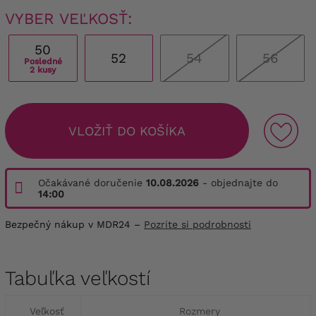
VYBER VEĽKOSŤ:
50
52
54
56
Posledné
2 kusy
VLOŽIŤ DO KOŠÍKA
Očakávané doručenie
10.08.2026
- objednajte do
14:00
Bezpečný nákup v MDR24 –
Pozrite si podrobnosti
Tabuľka veľkostí
Veľkosť
Rozmery