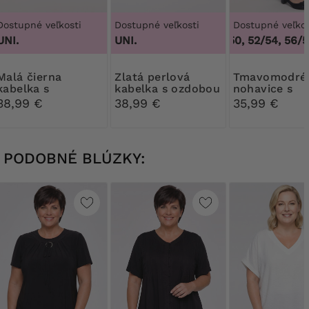
Dostupné veľkosti
Dostupné veľkosti
Dostupné veľkos
UNI.
UNI.
48/50, 52/54, 56/58
á čierna
Zlatá perlová
Tmavomodré
kabelka s
kabelka s ozdobou
nohavice s
diamantovým
vreckami
38,99 €
38,99 €
35,99 €
zapínaním
PODOBNÉ BLÚZKY: