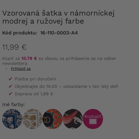
Vzorovaná šatka v námorníckej
modrej a ružovej farbe
Kód produktu:
16-110-0003-A4
11,99 €
Kúpiť za
10.79 €
so zľavou za prihlásenie sa na odber
newslettera
-
Prihlásiť sa
✔
Platba pri doručení
✔
Objednajte do 14:00 – odosielame v ten istý deň
✔
Doprava od 1,99 €
Iné farby:
Rozbaliť