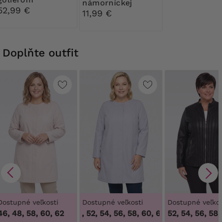
námorníckej
52,99 €
modrej a ružovej
11,99 €
farbe
Doplňte outfit
Dostupné veľkosti
Dostupné veľkosti
Dostupné veľkos
46, 48, 58, 60, 62
48, 50, 52, 54, 56, 58, 60, 62
,
48, 50, 52, 54,
52, 54, 56, 58,