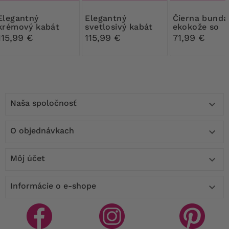
antný
Elegantný
Čierna bunda z
krémový kabát
svetlosivý kabát
ekokože so
sieťovinou
115,99 €
115,99 €
71,99 €
Naša spoločnosť

O objednávkach

Môj účet

Informácie o e-shope
