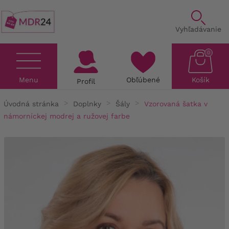
Vyhľadávanie
0
Menu
Obľúbené
Košík
Profil
Úvodná stránka
Doplnky
Šály
Vzorovaná šatka v
námorníckej modrej a ružovej farbe