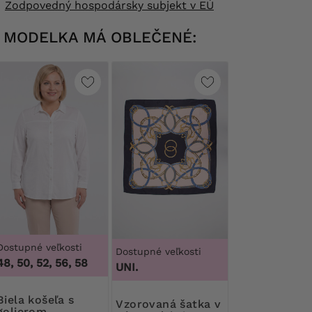
Zodpovedný hospodársky subjekt v EÚ
MODELKA MÁ OBLEČENÉ:
Dostupné veľkosti
Dostupné veľkosti
48, 50, 52, 56, 58
UNI.
košeľa s
Vzorovaná šatka v
golierom