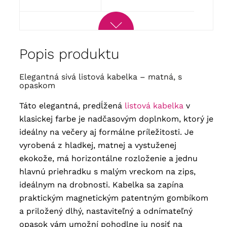
Popis produktu
Elegantná sivá listová kabelka – matná, s
opaskom
Táto elegantná, predĺžená
listová kabelka
v
klasickej farbe je nadčasovým doplnkom, ktorý je
ideálny na večery aj formálne príležitosti. Je
vyrobená z hladkej, matnej a vystuženej
ekokože, má horizontálne rozloženie a jednu
hlavnú priehradku s malým vreckom na zips,
ideálnym na drobnosti. Kabelka sa zapína
praktickým magnetickým patentným gombíkom
a priložený dlhý, nastaviteľný a odnímateľný
opasok vám umožní pohodlne ju nosiť na