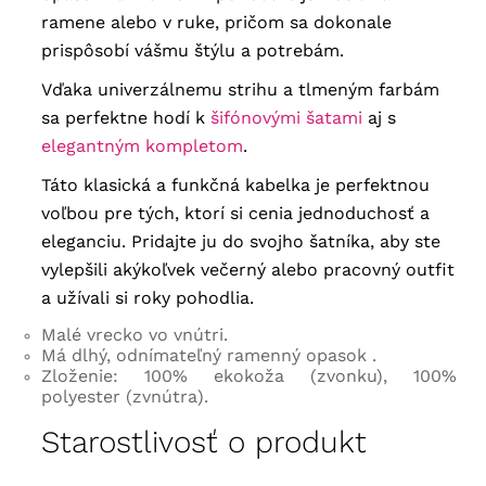
ramene alebo v ruke, pričom sa dokonale
prispôsobí vášmu štýlu a potrebám.
Vďaka univerzálnemu strihu a tlmeným farbám
sa perfektne hodí k
šifónovými šatami
aj s
elegantným kompletom
.
Táto klasická a funkčná kabelka je perfektnou
voľbou pre tých, ktorí si cenia jednoduchosť a
eleganciu. Pridajte ju do svojho šatníka, aby ste
vylepšili akýkoľvek večerný alebo pracovný outfit
a užívali si roky pohodlia.
Malé vrecko vo vnútri.
Má dlhý, odnímateľný ramenný opasok .
Zloženie: 100% ekokoža (zvonku), 100%
polyester (zvnútra).
Starostlivosť o produkt