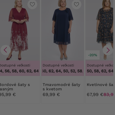
-20%
Dostupné veľkosti
Dostupné veľkosti
Dostupné veľkos
4, 56, 58, 60, 62, 64
50, 52, 58, 60, 62, 64
,
48, 50, 52, 54, 56, 58, 60, 62, 64
,
50, 52, 58, 60, 62, 64
50, 58, 62, 64
48, 
é šaty s
Tmavomodré šaty
kvetinové ša
jasným
s kvetom
kvetinovým
95,99 €
69,99 €
67,99 €
83,9
spodným dielom