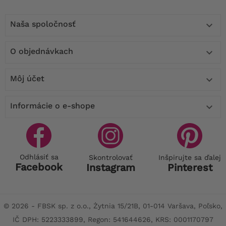
Naša spoločnosť

O objednávkach

Môj účet

Informácie o e-shope

Odhlásiť sa
Skontrolovať
Inšpirujte sa ďalej
Facebook
Instagram
Pinterest
© 2026 - FBSK sp. z o.o., Żytnia 15/21B, 01-014 Varšava, Poľsko,
IČ DPH: 5223333899, Regon: 541644626, KRS: 0001170797