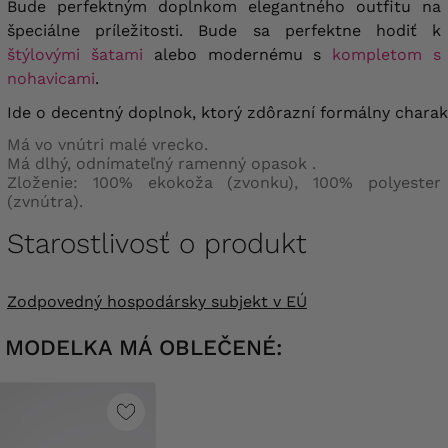
Bude perfektným doplnkom elegantného outfitu na
špeciálne príležitosti. Bude sa perfektne hodiť k
štýlovými šatami
alebo modernému s
kompletom s
nohavicami
.
Ide o decentný doplnok, ktorý zdôrazní formálny charak
Má vo vnútri malé vrecko.
Má dlhý, odnímateľný ramenný opasok .
Zloženie: 100% ekokoža (zvonku), 100% polyester
(zvnútra).
Starostlivosť o produkt
Zodpovedný hospodársky subjekt v EÚ
MODELKA MÁ OBLEČENÉ: