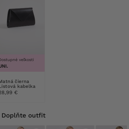
Dostupné veľkosti
UNI.
á čierna
Listová kabelka
28,99 €
Doplňte outfit