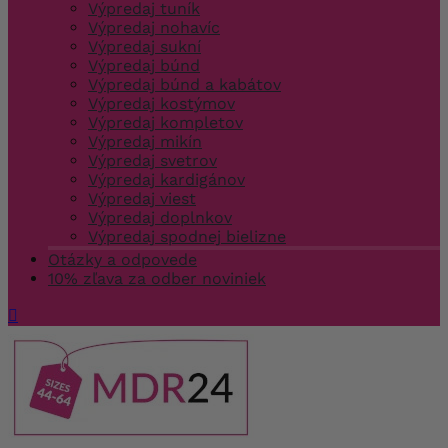
Výpredaj tuník
Výpredaj nohavíc
Výpredaj sukní
Výpredaj búnd
Výpredaj búnd a kabátov
Výpredaj kostýmov
Výpredaj kompletov
Výpredaj mikín
Výpredaj svetrov
Výpredaj kardigánov
Výpredaj viest
Výpredaj doplnkov
Výpredaj spodnej bielizne
Otázky a odpovede
10% zľava za odber noviniek
