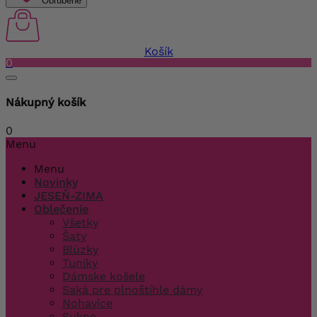
Obľúbené
Košík
0
Nákupný košík
0
Menu
Menu
Novinky
JESEŇ-ZIMA
Oblečenie
Všetky
Šaty
Blúzky
Tuniky
Dámske košele
Saká pre plnoštíhle dámy
Nohavice
Sukne