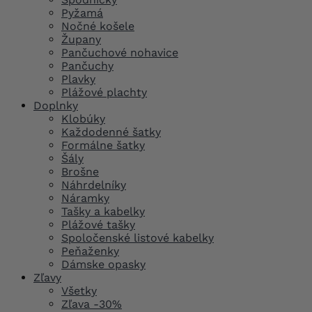
Pyžamá
Nočné košele
Župany
Pančuchové nohavice
Pančuchy
Plavky
Plážové plachty
Doplnky
Klobúky
Každodenné šatky
Formálne šatky
Šály
Brošne
Náhrdelníky
Náramky
Tašky a kabelky
Plážové tašky
Spoločenské listové kabelky
Peňaženky
Dámske opasky
Zľavy
Všetky
Zľava -30%