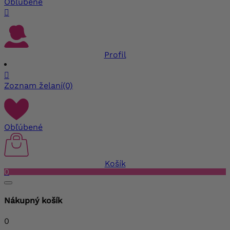
Obľúbené

Profil

Zoznam želaní
(0)
Obľúbené
Košík
0
Nákupný košík
0