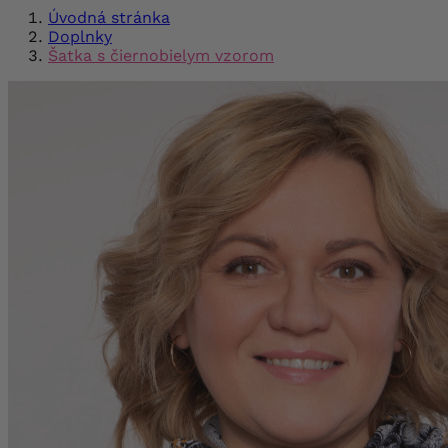
Úvodná stránka
Doplnky
Šatka s čiernobielym vzorom