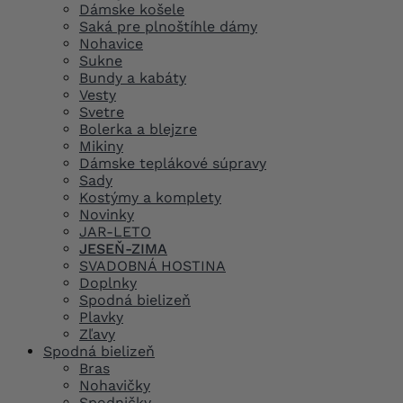
Dámske košele
Saká pre plnoštíhle dámy
Nohavice
Sukne
Bundy a kabáty
Vesty
Svetre
Bolerka a blejzre
Mikiny
Dámske teplákové súpravy
Sady
Kostýmy a komplety
Novinky
JAR-LETO
JESEŇ-ZIMA
SVADOBNÁ HOSTINA
Doplnky
Spodná bielizeň
Plavky
Zľavy
Spodná bielizeň
Bras
Nohavičky
Spodničky