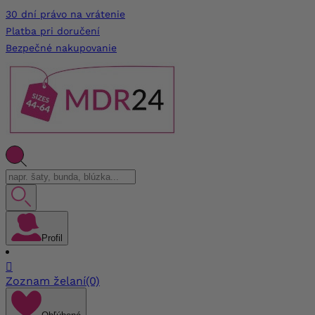
30 dní právo na vrátenie
Platba pri doručení
Bezpečné nakupovanie
Profil

Zoznam želaní
(0)