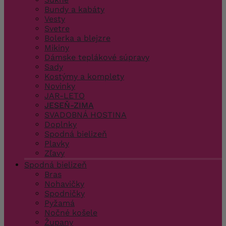
Bundy a kabáty
Vesty
Svetre
Bolerka a blejzre
Mikiny
Dámske teplákové súpravy
Sady
Kostýmy a komplety
Novinky
JAR-LETO
JESEŇ-ZIMA
SVADOBNÁ HOSTINA
Doplnky
Spodná bielizeň
Plavky
Zľavy
Spodná bielizeň
Bras
Nohavičky
Spodničky
Pyžamá
Nočné košele
Župany