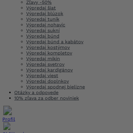
Zľavy -50%
Výpredaj šiat
Výpredaj blúzok
Výpredaj tuník
Výpredaj nohavíc
Výpredaj sukní
Výpredaj búnd
Výpredaj búnd a kabátov
Výpredaj kostýmov
Výpredaj kompletov
Výpredaj mikín
Výpredaj svetrov
Výpredaj kardigánov
Výpredaj viest
Výpredaj doplnkov
Výpredaj spodnej bielizne
Otázky a odpovede
10% zľava za odber noviniek
Profil