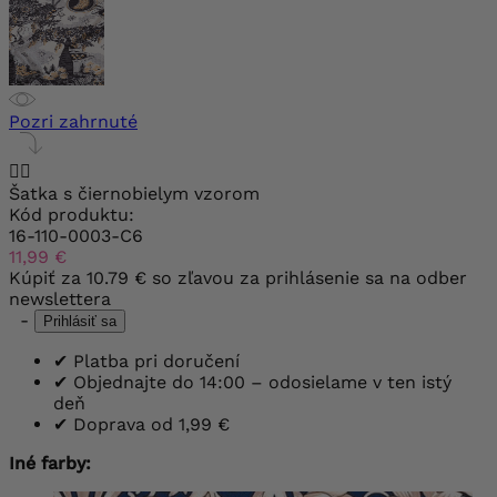
Pozri zahrnuté


Šatka s čiernobielym vzorom
Kód produktu:
16-110-0003-C6
11,99 €
Kúpiť za
10.79 €
so zľavou za prihlásenie sa na odber
newslettera
-
Prihlásiť sa
✔
Platba pri doručení
✔
Objednajte do 14:00 – odosielame v ten istý
deň
✔
Doprava od 1,99 €
Iné farby: