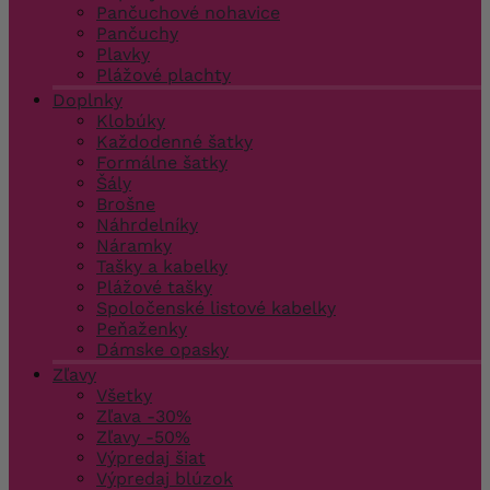
Pančuchové nohavice
Pančuchy
Plavky
Plážové plachty
Doplnky
Klobúky
Každodenné šatky
Formálne šatky
Šály
Brošne
Náhrdelníky
Náramky
Tašky a kabelky
Plážové tašky
Spoločenské listové kabelky
Peňaženky
Dámske opasky
Zľavy
Všetky
Zľava -30%
Zľavy -50%
Výpredaj šiat
Výpredaj blúzok