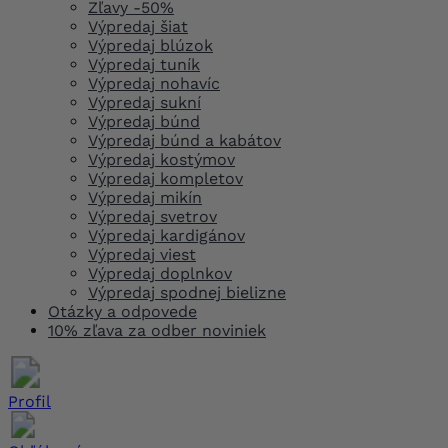
Zľavy -50%
Výpredaj šiat
Výpredaj blúzok
Výpredaj tuník
Výpredaj nohavíc
Výpredaj sukní
Výpredaj búnd
Výpredaj búnd a kabátov
Výpredaj kostýmov
Výpredaj kompletov
Výpredaj mikín
Výpredaj svetrov
Výpredaj kardigánov
Výpredaj viest
Výpredaj doplnkov
Výpredaj spodnej bielizne
Otázky a odpovede
10% zľava za odber noviniek
Profil