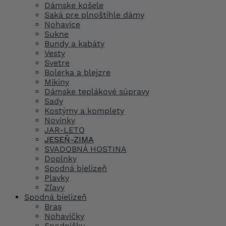
Dámske košele
Saká pre plnoštíhle dámy
Nohavice
Sukne
Bundy a kabáty
Vesty
Svetre
Bolerka a blejzre
Mikiny
Dámske teplákové súpravy
Sady
Kostýmy a komplety
Novinky
JAR-LETO
JESEŇ-ZIMA
SVADOBNÁ HOSTINA
Doplnky
Spodná bielizeň
Plavky
Zľavy
Spodná bielizeň
Bras
Nohavičky
Spodničky