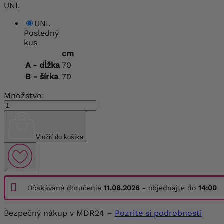
UNI.
UNI.
Posledný
kus
cm
A - dĺžka
70
B - šírka
70
Množstvo:
Vložiť do košíka
Očakávané doručenie
11.08.2026
- objednajte do
14:00
Bezpečný nákup v MDR24 –
Pozrite si podrobnosti