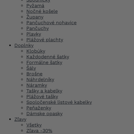
Pyžamá
Nočné košele
Župany
Pančuchové nohavice
Pančuchy
Plavky
Plážové plachty
Doplnky
Klobúky
Každodenné šatky
Formálne šatky
Šály
Brošne
Náhrdelníky
Náramky
Tašky a kabelky
Plážové tašky
Spoločenské listové kabelky
Peňaženky
Dámske opasky
Zľavy
Všetky
Zľava -30%