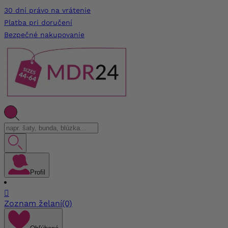
30 dní právo na vrátenie
Platba pri doručení
Bezpečné nakupovanie
Profil

Zoznam želaní
(0)