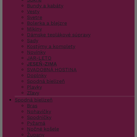
Bundy a kabáty
Vesty
Svetre
Bolerka a blejzre
Mikiny
Dámske teplákové súpravy
Sady
Kostýmy a komplety
Novinky
JAR-LETO
JESEŇ-ZIMA
SVADOBNÁ HOSTINA
Doplnky
Spodná bielizeň
Plavky
Zľavy
Spodná bielizeň
Bras
Nohavičky
Spodničky
Pyžamá
Nočné košele
Župany