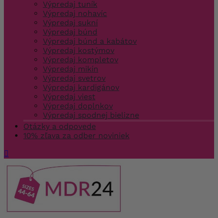
Výpredaj tuník
Výpredaj nohavíc
Výpredaj sukní
Výpredaj búnd
Výpredaj búnd a kabátov
Výpredaj kostýmov
Výpredaj kompletov
Výpredaj mikín
Výpredaj svetrov
Výpredaj kardigánov
Výpredaj viest
Výpredaj doplnkov
Výpredaj spodnej bielizne
Otázky a odpovede
10% zľava za odber noviniek
