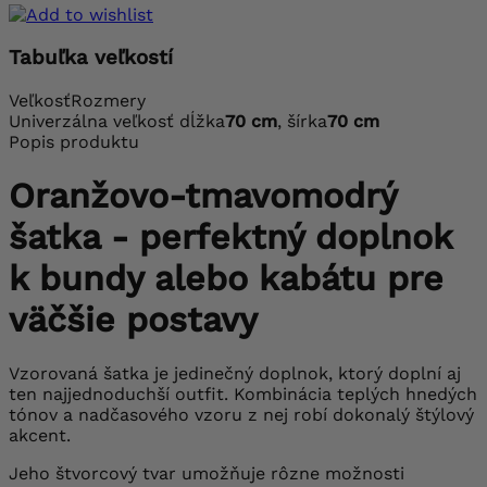
Tabuľka veľkostí
Veľkosť
Rozmery
Univerzálna veľkosť
dĺžka
70 cm
, šírka
70 cm
Popis produktu
Oranžovo-tmavomodrý
šatka - perfektný doplnok
k bundy alebo kabátu pre
väčšie postavy
Vzorovaná šatka je jedinečný doplnok, ktorý doplní aj
ten najjednoduchší outfit. Kombinácia teplých hnedých
tónov a nadčasového vzoru z nej robí dokonalý štýlový
akcent.
Jeho štvorcový tvar umožňuje rôzne možnosti