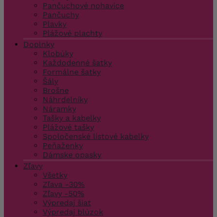
Pančuchové nohavice
Pančuchy
Plavky
Plážové plachty
Doplnky
Klobúky
Každodenné šatky
Formálne šatky
Šály
Brošne
Náhrdelníky
Náramky
Tašky a kabelky
Plážové tašky
Spoločenské listové kabelky
Peňaženky
Dámske opasky
Zľavy
Všetky
Zľava -30%
Zľavy -50%
Výpredaj šiat
Výpredaj blúzok