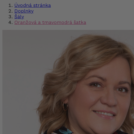
Úvodná stránka
Doplnky
Šály
Oranžová a tmavomodrá šatka