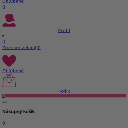
Obľúbené

Profil

Zoznam želaní
(0)
Obľúbené
Košík
0
Nákupný košík
0