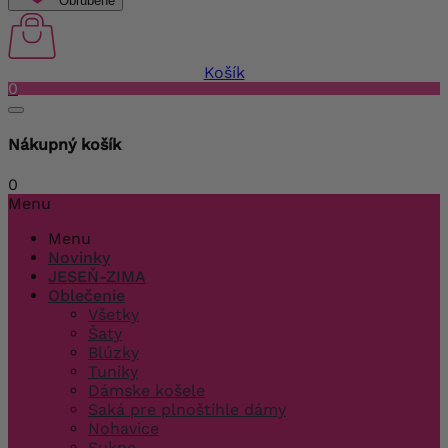
Obľúbené
Košík
0
Nákupný košík
0
Menu
Menu
Novinky
JESEŇ-ZIMA
Oblečenie
Všetky
Šaty
Blúzky
Tuniky
Dámske košele
Saká pre plnoštíhle dámy
Nohavice
Sukne