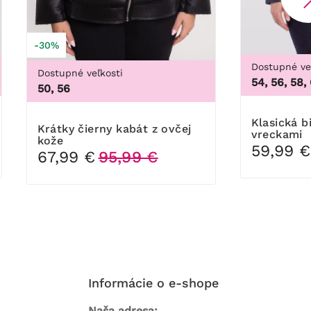
-30%
Dostupné ve
Dostupné veľkosti
54, 56, 58,
50, 56
Klasická biker bunda s
Krátky čierny kabát z ovčej
vreckami
kože
59,99 €
67,99 €
95,99 €
Informácie o e-shope
Naša adresa: