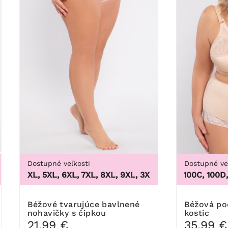
Dostupné veľkosti
Dostupné ve
XL, 4XL, 5XL, 6XL, 7XL, 8XL, 9XL
,
3XL, 4XL, 5XL, 6XL, 7XL,
100B, 100C, 100D, 10
Béžové tvarujúce bavlnené
Béžová podprsenka bez
nohavičky s čipkou
kostic
21,99 €
35,99 €