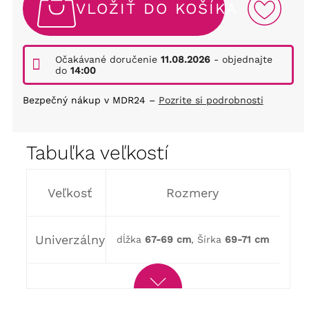
VLOŽIŤ DO KOŠÍKA
Očakávané doručenie
11.08.2026
- objednajte
do
14:00
Bezpečný nákup v MDR24 –
Pozrite si podrobnosti
Tabuľka veľkostí
Veľkosť
Rozmery
Univerzálny
dĺžka
67-69 cm
, Šírka
69-71 cm