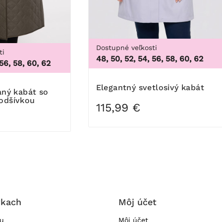
Dostupné veľkosti
ti
62
48, 50, 52, 54, 56, 58, 60, 62
 56, 58, 60, 62
Elegantný svetlosivý kabát
odšívkou
115,99 €
vkach
Môj účet
ru
Môj účet