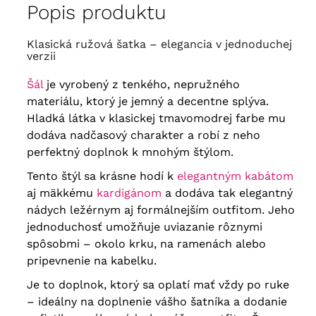
Popis produktu
Klasická ružová šatka – elegancia v jednoduchej
verzii
Šál
je vyrobený z tenkého, nepružného
materiálu, ktorý je jemný a decentne splýva.
Hladká látka v klasickej tmavomodrej farbe mu
dodáva nadčasový charakter a robí z neho
perfektný doplnok k mnohým štýlom.
Tento štýl sa krásne hodí k
elegantným kabátom
aj mäkkému
kardigánom
a dodáva tak elegantný
nádych ležérnym aj formálnejším outfitom. Jeho
jednoduchosť umožňuje uviazanie rôznymi
spôsobmi – okolo krku, na ramenách alebo
pripevnenie na kabelku.
Je to doplnok, ktorý sa oplatí mať vždy po ruke
– ideálny na doplnenie vášho šatníka a dodanie