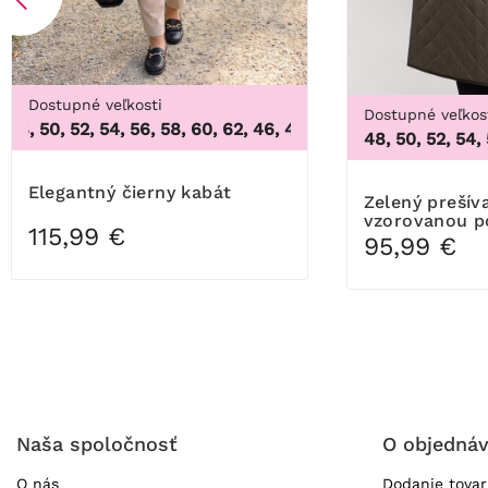
Dostupné veľkosti
Dostupné veľkos
8, 50, 52, 54, 56, 58, 60, 62
,
46, 48, 50, 52, 54, 56, 58, 60, 
48, 50, 52, 54,
Elegantný čierny kabát
Zelený prešívaný kabát so
vzorovanou p
115,99 €
95,99 €
Naša spoločnosť
O objedná
O nás
Dodanie tova