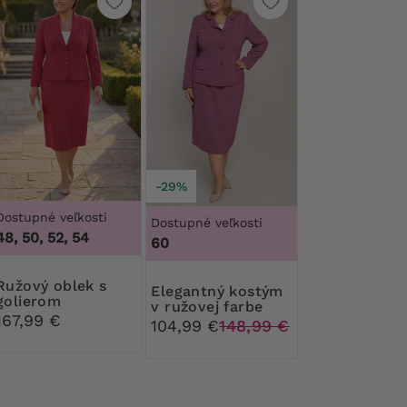
-29%
Dostupné veľkosti
Dostupné veľkosti
48, 50, 52, 54
60
 oblek s
Elegantný kostým
golierom
v ružovej farbe
167,99 €
104,99 €
148,99 €