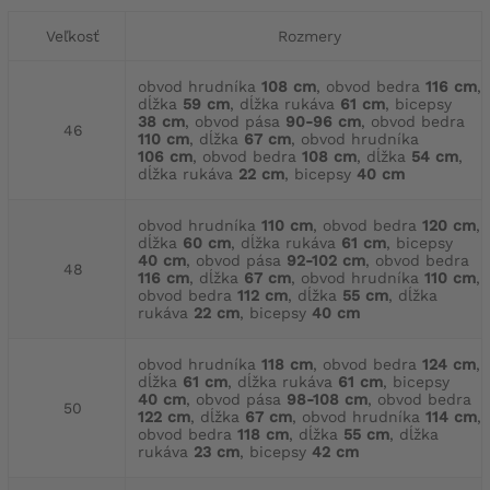
Veľkosť
Rozmery
obvod hrudníka
108 cm
, obvod bedra
116 cm
,
dĺžka
59 cm
, dĺžka rukáva
61 cm
, bicepsy
38 cm
, obvod pása
90-96 cm
, obvod bedra
46
110 cm
, dĺžka
67 cm
, obvod hrudníka
106 cm
, obvod bedra
108 cm
, dĺžka
54 cm
,
dĺžka rukáva
22 cm
, bicepsy
40 cm
obvod hrudníka
110 cm
, obvod bedra
120 cm
,
dĺžka
60 cm
, dĺžka rukáva
61 cm
, bicepsy
40 cm
, obvod pása
92-102 cm
, obvod bedra
48
116 cm
, dĺžka
67 cm
, obvod hrudníka
110 cm
,
obvod bedra
112 cm
, dĺžka
55 cm
, dĺžka
rukáva
22 cm
, bicepsy
40 cm
obvod hrudníka
118 cm
, obvod bedra
124 cm
,
dĺžka
61 cm
, dĺžka rukáva
61 cm
, bicepsy
40 cm
, obvod pása
98-108 cm
, obvod bedra
50
122 cm
, dĺžka
67 cm
, obvod hrudníka
114 cm
,
obvod bedra
118 cm
, dĺžka
55 cm
, dĺžka
rukáva
23 cm
, bicepsy
42 cm