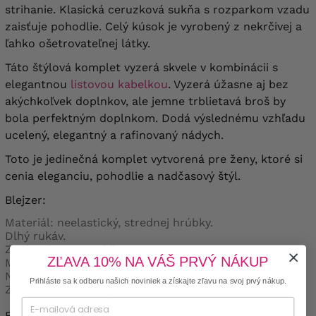
hrudníka
132 cm
, obvod bedra
134 cm
, dĺžka
strihanie. Klasická ceruzková sukňa s rozparkom vzadu
59 cm
, dĺžka rukáva
26 cm
, bicepsy
46 cm
zaisťuje pohodlie. Celý kúsok je vyrobený z nekrčivej a
ľahko ošetrovateľnej látky.
obvod hrudníka
146 cm
, obvod bedra
158 cm
, dĺžka
66 cm
, dĺžka rukáva
61 cm
,
Táto štýlová komplet vyzerá skvele v kombinácii s
bicepsy
46 cm
, obvod pása
122-134 cm
,
60
elegantnou
listovou kabelkou
. Vyzerá úžasne aj bez
obvod bedra
146 cm
, dĺžka
69 cm
, obvod
hrudníka
136 cm
, obvod bedra
138 cm
, dĺžka
akýchkoľvek doplnkov, ale jemne trblietavá broš by
60 cm
, dĺžka rukáva
26 cm
, bicepsy
48 cm
bola perfektným doplnkom. Dodá výslednému vzhľadu
ucelený, elegantný a rafinovaný nádych.
Toto je jedinečná komplet vytvorená pre ženy, ktoré si
cenia eleganciu, pohodlie a nadčasový štýl.
Blejzer:
Materiál: neelastický, strednej hrúbky.
Dlhý rukáv.
Zapínanie na gombíky.
ZĽAVA 10% NA VÁŠ PRVÝ NÁKUP
Má ramenné vypchávky a podšívku.
Nemá žiadne vrecká.
Prihláste sa k odberu našich noviniek a získajte zľavu na svoj prvý nákup.
Zloženie: 100% polyester.
Blúzka: