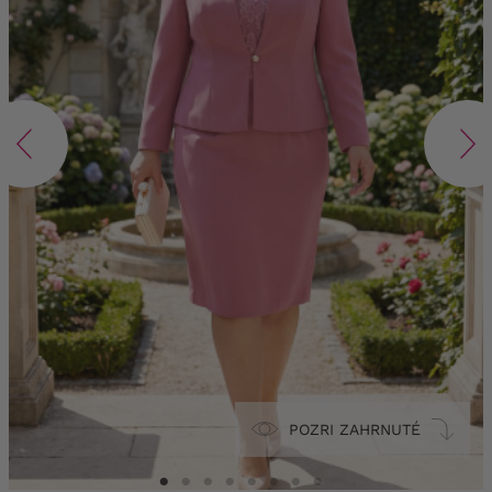
POZRI ZAHRNUTÉ