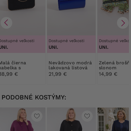
Dostupné veľkosti
Dostupné veľkosti
Dostupné veľkos
UNI.
UNI.
UNI.
á čierna
Nevädzovo modrá
Zelená brošňa so
kabelka s
lakovaná listová
slonom
diamantovým
kabelka
38,99 €
21,99 €
14,99 €
zapínaním
PODOBNÉ KOSTÝMY: