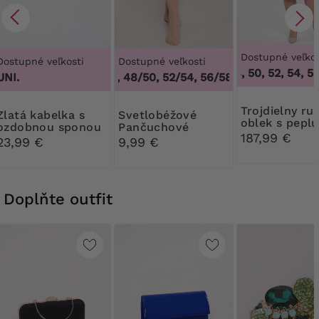
Dostupné veľkos
Dostupné veľkosti
Dostupné veľkosti
46, 48, 50, 52, 54, 56,
UNI.
44/46, 48/50, 52/54, 56/58, 60/62
,
44/46, 4
Trojdielny ružový
abelka s
Svetlobéžové
oblek s pep
ozdobnou sponou
Pančuchové
187,99 €
nohavice Ribessa
23,99 €
9,99 €
30 DEN
Doplňte outfit