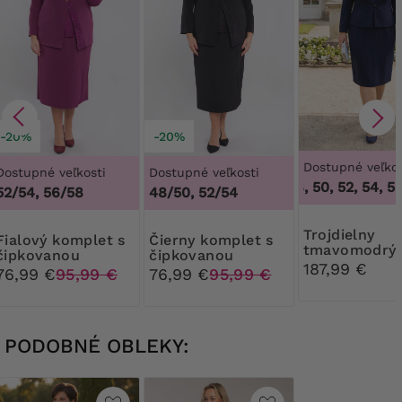
-20%
-20%
Dostupné veľkos
Dostupné veľkosti
Dostupné veľkosti
46, 48, 50, 52, 54, 56,
52/54, 56/58
48/50, 52/54
Trojdielny
komplet s
Čierny komplet s
tmavomodrý
čipkovanou
čipkovanou
peplum kost
187,99 €
blúzkou
blúzkou
76,99 €
95,99 €
76,99 €
95,99 €
PODOBNÉ OBLEKY: