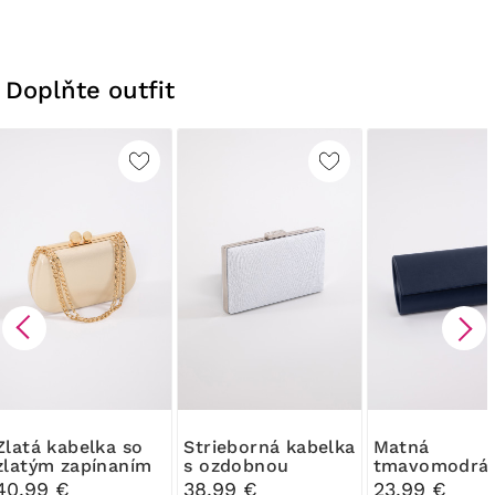
Doplňte outfit
abelka so
Strieborná kabelka
Matná
zlatým zapínaním
s ozdobnou
tmavomodrá
sponou
Listová kabe
40,99 €
38,99 €
23,99 €