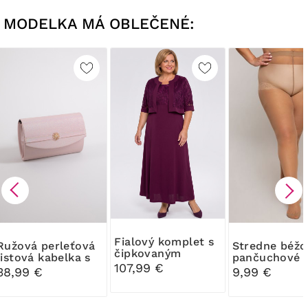
MODELKA MÁ OBLEČENÉ:
Fialový komplet s
perleťová
Stredne béžové
čipkovaným
listová kabelka s
pančuchové
bolerkom
107,99 €
ozdobou
nohavice 30
38,99 €
9,99 €
Ribessa