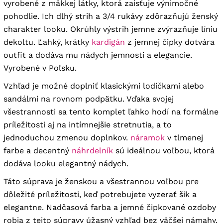
vyrobené z mäkkej látky, ktorá zaisťuje výnimočné
64
168 cm
, dĺžka
142 cm
, dĺžka rukáva
44 cm
,
pohodlie. Ich dlhý strih a 3/4 rukávy zdôrazňujú ženský
bicepsy
56 cm
charakter looku. Okrúhly výstrih jemne zvýrazňuje líniu
dekoltu. Ľahký, krátky
kardigán
z jemnej čipky dotvára
outfit a dodáva mu nádych jemnosti a elegancie.
Vyrobené v Poľsku.
Vzhľad je možné doplniť klasickými lodičkami alebo
sandálmi na rovnom podpätku. Vďaka svojej
všestrannosti sa tento komplet ľahko hodí na formálne
príležitosti aj na intímnejšie stretnutia, a to
jednoduchou zmenou doplnkov.
náramok
v tlmenej
farbe a decentný
náhrdelník
sú ideálnou voľbou, ktorá
dodáva looku elegantný nádych.
Táto súprava je ženskou a všestrannou voľbou pre
dôležité príležitosti, keď potrebujete vyzerať šik a
elegantne. Nadčasová farba a jemné čipkované ozdoby
robia z tejto súpravy úžasný vzhľad bez väčšej námahy.