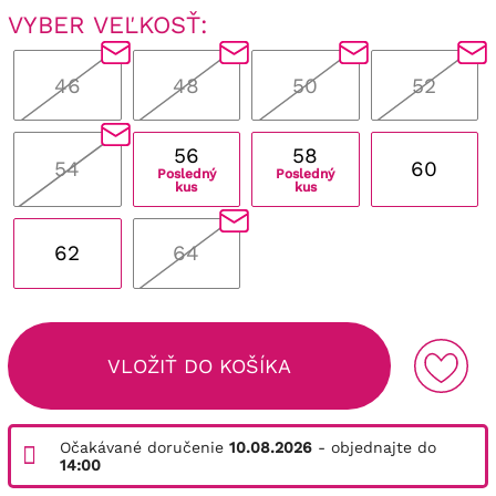
VYBER VEĽKOSŤ:
46
48
50
52
56
58
54
60
Posledný
Posledný
kus
kus
62
64
VLOŽIŤ DO KOŠÍKA
Očakávané doručenie
10.08.2026
- objednajte do
14:00