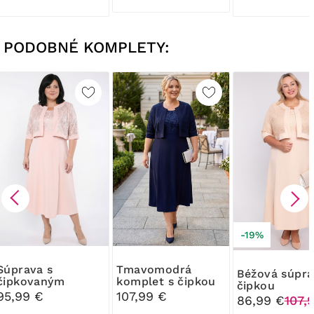
PODOBNÉ KOMPLETY:
-19%
ava s
Tmavomodrá
Béžová súprava s
čipkovaným
komplet s čipkou
čipkou
bolerkom
95,99 €
107,99 €
86,99 €
107,