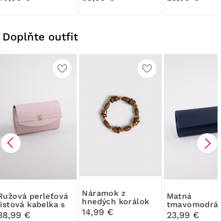
Doplňte outfit
Náramok z
perleťová
Matná
hnedých korálok
listová kabelka s
tmavomodrá
14,99 €
ozdobou
Listová kabe
38,99 €
23,99 €