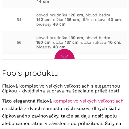
44 cm
obvod hrudníka
126 cm
, obvod bedra
54
142 cm
, dĺžka
136 cm
, dĺžka rukáva
40 cm
,
bicepsy
46 cm
obvod hrudníka
130 cm
, obvod bedra
56
150 cm
, dĺžka
137 cm
, dĺžka rukáva
40 cm
,
bicepsy
48 cm
obvod hrudníka
132 cm
, obvod bedra
156 cm
,
58
dĺžka
138 cm
, dĺžka rukáva
41 cm
, bicepsy
50 cm
Popis produktu
obvod hrudníka
136 cm
, obvod bedra
Fialová komplet vo veľkých veľkostiach s elegantnou
60
160 cm
, dĺžka
139 cm
, dĺžka rukáva
41 cm
,
čipkou - dvojdielna súprava na špeciálne príležitosti
bicepsy
52 cm
Táto elegantná fialová
komplet vo veľkých veľkostiach
obvod hrudníka
144 cm
, obvod bedra
sa skladá z dvoch samostatných kusov: dlhých šiat a
62
164 cm
, dĺžka
140 cm
, dĺžka rukáva
42 cm
,
bicepsy
54 cm
čipkovaného zavinovačky, takže sa dajú nosiť spolu
alebo samostatne, v závislosti od príležitosti. Šaty sú
obvod hrudníka
148 cm
, obvod bedra