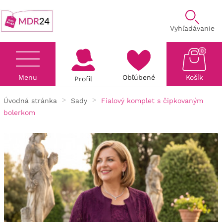
Vyhľadávanie
0
Menu
Obľúbené
Košík
Profil
Úvodná stránka
Sady
Fialový komplet s čipkovaným
bolerkom