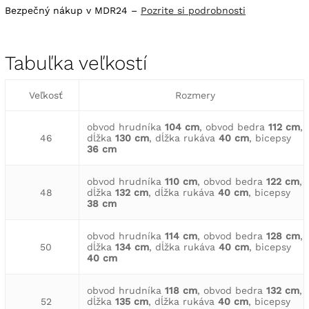
Bezpečný nákup v MDR24 –
Pozrite si podrobnosti
Tabuľka veľkostí
Veľkosť
Rozmery
obvod hrudníka
104 cm
, obvod bedra
112 cm
,
46
dĺžka
130 cm
, dĺžka rukáva
40 cm
, bicepsy
36 cm
obvod hrudníka
110 cm
, obvod bedra
122 cm
,
48
dĺžka
132 cm
, dĺžka rukáva
40 cm
, bicepsy
38 cm
obvod hrudníka
114 cm
, obvod bedra
128 cm
,
50
dĺžka
134 cm
, dĺžka rukáva
40 cm
, bicepsy
40 cm
obvod hrudníka
118 cm
, obvod bedra
132 cm
,
52
dĺžka
135 cm
, dĺžka rukáva
40 cm
, bicepsy