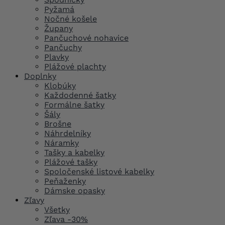
Pyžamá
Nočné košele
Župany
Pančuchové nohavice
Pančuchy
Plavky
Plážové plachty
Doplnky
Klobúky
Každodenné šatky
Formálne šatky
Šály
Brošne
Náhrdelníky
Náramky
Tašky a kabelky
Plážové tašky
Spoločenské listové kabelky
Peňaženky
Dámske opasky
Zľavy
Všetky
Zľava -30%