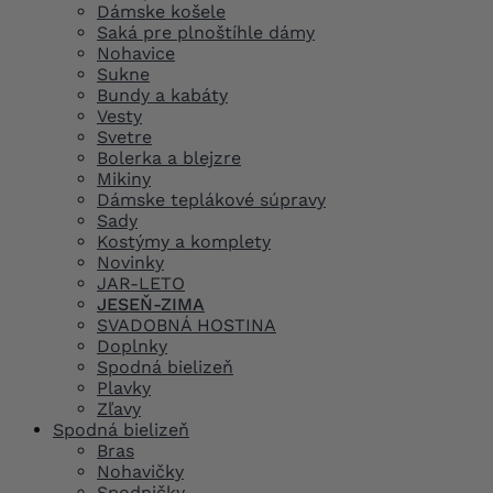
Dámske košele
Saká pre plnoštíhle dámy
Nohavice
Sukne
Bundy a kabáty
Vesty
Svetre
Bolerka a blejzre
Mikiny
Dámske teplákové súpravy
Sady
Kostýmy a komplety
Novinky
JAR-LETO
JESEŇ-ZIMA
SVADOBNÁ HOSTINA
Doplnky
Spodná bielizeň
Plavky
Zľavy
Spodná bielizeň
Bras
Nohavičky
Spodničky