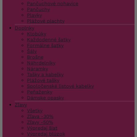
Pančuchové nohavice
Pančuchy
Plavky
Plážové plachty
Doplnky
Klobúky
Každodenné šatky
Formálne šatky
Šály
Brošne
Náhrdelníky
Náramky
Tašky a kabelky
Plážové tašky
Spoločenské listové kabelky
Peňaženky
Dámske opasky
Zľavy
Všetky
Zľava -30%
Zľavy -50%
Výpredaj šiat
Výpredaj blúzok