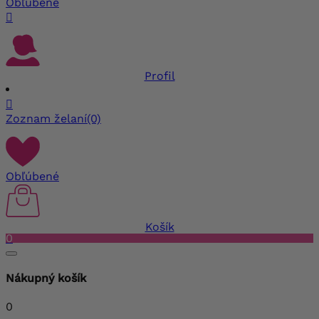
Obľúbené

Profil

Zoznam želaní
(0)
Obľúbené
Košík
0
Nákupný košík
0