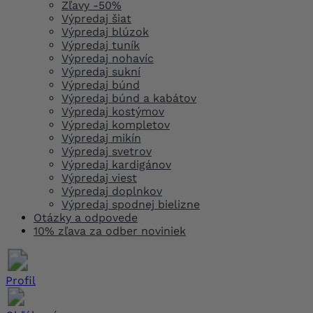
Zľavy -50%
Výpredaj šiat
Výpredaj blúzok
Výpredaj tuník
Výpredaj nohavíc
Výpredaj sukní
Výpredaj búnd
Výpredaj búnd a kabátov
Výpredaj kostýmov
Výpredaj kompletov
Výpredaj mikín
Výpredaj svetrov
Výpredaj kardigánov
Výpredaj viest
Výpredaj doplnkov
Výpredaj spodnej bielizne
Otázky a odpovede
10% zľava za odber noviniek
Profil