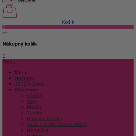
Obľúbené
Košík
0
Nákupný košík
0
Menu
Menu
Novinky
JESEŇ-ZIMA
Oblečenie
Všetky
Šaty
Blúzky
Tuniky
Dámske košele
Saká pre plnoštíhle dámy
Nohavice
Sukne