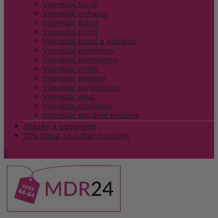
Výpredaj tuník
Výpredaj nohavíc
Výpredaj sukní
Výpredaj búnd
Výpredaj búnd a kabátov
Výpredaj kostýmov
Výpredaj kompletov
Výpredaj mikín
Výpredaj svetrov
Výpredaj kardigánov
Výpredaj viest
Výpredaj doplnkov
Výpredaj spodnej bielizne
Otázky a odpovede
10% zľava za odber noviniek
