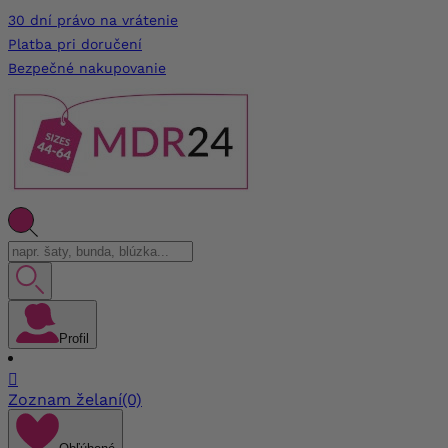
30 dní právo na vrátenie
Platba pri doručení
Bezpečné nakupovanie
Profil

Zoznam želaní
(0)