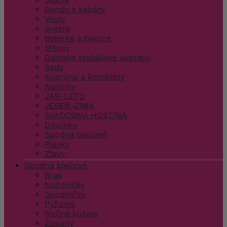
Bundy a kabáty
Vesty
Svetre
Bolerka a blejzre
Mikiny
Dámske teplákové súpravy
Sady
Kostýmy a komplety
Novinky
JAR-LETO
JESEŇ-ZIMA
SVADOBNÁ HOSTINA
Doplnky
Spodná bielizeň
Plavky
Zľavy
Spodná bielizeň
Bras
Nohavičky
Spodničky
Pyžamá
Nočné košele
Župany