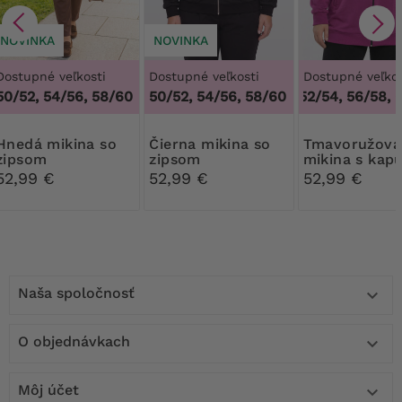
NOVINKA
NOVINKA
Dostupné veľkosti
Dostupné veľkosti
Dostupné veľkos
50/52, 54/56, 58/60
50/52, 54/56, 58/60
48/50, 52/54, 56/58, 6
mikina so
Čierna mikina so
Tmavoružová
zipsom
zipsom
mikina s kap
s vreckami
52,99 €
52,99 €
52,99 €
Naša spoločnosť

O objednávkach

Môj účet
