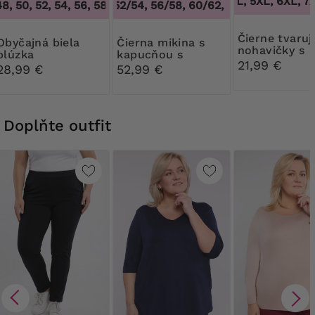
3XL, 4XL, 5XL, 6XL, 7X
8, 50, 52, 54, 56, 58, 60, 62, 64
48/50, 52/54, 56/58, 60/62
,
44, 46, 48, 50, 52, 54, 56, 
,
48/50, 52/54, 56
Čierne tvarujúce
jná biela
Čierna mikina s
nohavičky s
blúzka
kapucňou s
vysokým pás
21,99 €
vreckami
28,99 €
52,99 €
Doplňte outfit