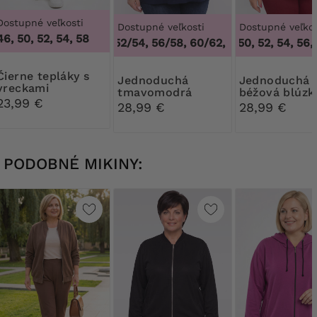
Dostupné veľkosti
Dostupné veľkosti
Dostupné veľkos
46, 50, 52, 54, 58
48/50, 52/54, 56/58, 60/62
46, 48, 50, 52, 54, 56, 
,
48/50, 52/54, 56
tepláky s
Jednoduchá
Jednoduchá
vreckami
tmavomodrá
béžová blúzk
23,99 €
blúzka s výstrihom
28,99 €
28,99 €
do V
PODOBNÉ MIKINY: