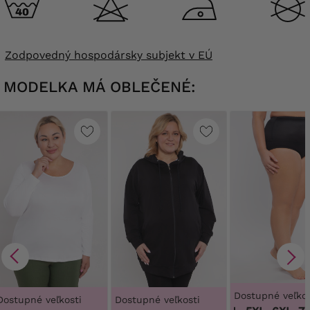
Zodpovedný hospodársky subjekt v EÚ
MODELKA MÁ OBLEČENÉ:
Dostupné veľkos
Dostupné veľkosti
Dostupné veľkosti