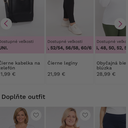
Dostupné veľkosti
Dostupné veľkosti
Dostupné veľkos
UNI.
48/50, 52/54, 56/58, 60/62
44, 46, 48, 50, 52, 54
,
48/50, 52/54, 
kabelka na
Čierne legíny
Obyčajná biela
telefón
blúzka
11,99 €
21,99 €
28,99 €
Doplňte outfit