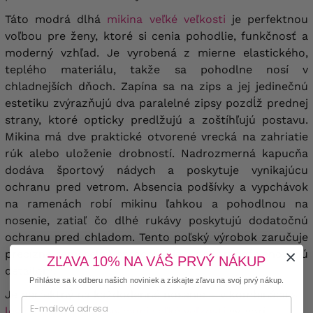
Táto modrá
dlhá
mikina veľké veľkosti
je perfektnou
voľbou pre ženy, ktoré si cenia pohodlie, funkčnosť a
moderný vzhľad. Je vyrobená z mierne elastického,
teplého materiálu, takže sa pohodlne nosí v
chladnejších dňoch. Zapína sa na zips a jej jedinečnú
estetiku zvýrazňujú dva paralelné zipsy pozdĺž prednej
strany, ktoré opticky predlžujú a zoštíhľujú postavu.
Mikina má dve praktické otvorené vrecká na zahriatie
rúk alebo uloženie drobností. Nadrozmerná kapucňa
dodáva športový nádych a poskytuje vynikajúcu
ochranu pred vetrom. Absencia podšívky a vypchávok
na ramenách robí mikinu ľahkou a pohodlnou na
nosenie, zatiaľ čo dlhé rukávy poskytujú dodatočnú
ochranu pred chladom. Tento poľský výrobok zaručuje
precízne remeselné spracovanie a pozornosť venovanú
ZĽAVA 10% NA VÁŠ PRVÝ NÁKUP
detailom.
Prihláste sa k odberu našich noviniek a získajte zľavu na svoj prvý nákup.
Je perfektný na každodenné nosenie – v kombinácii s
legínami
alebo
nohavicami veľké veľkosti
vytvorí