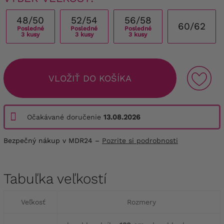
48/50
52/54
56/58
60/62
Posledné
Posledné
Posledné
3 kusy
3 kusy
3 kusy
VLOŽIŤ DO KOŠÍKA
Očakávané doručenie
13.08.2026
Bezpečný nákup v MDR24 –
Pozrite si podrobnosti
Tabuľka veľkostí
Veľkosť
Rozmery