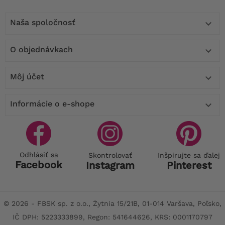
Naša spoločnosť

O objednávkach

Môj účet

Informácie o e-shope

Odhlásiť sa
Skontrolovať
Inšpirujte sa ďalej
Facebook
Instagram
Pinterest
© 2026 - FBSK sp. z o.o., Żytnia 15/21B, 01-014 Varšava, Poľsko,
IČ DPH: 5223333899, Regon: 541644626, KRS: 0001170797