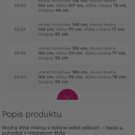
obvod hrudníka
138 cm
, obvod bedra
48/50
140 cm
, dĺžka
107 cm
, dĺžka rukáva
75 cm
,
bicepsy
48 cm
obvod hrudníka
146 cm
, obvod bedra
52/54
148 cm
, dĺžka
111 cm
, dĺžka rukáva
77 cm
,
bicepsy
50 cm
obvod hrudníka
158 cm
, obvod bedra
56/58
160 cm
, dĺžka
113 cm
, dĺžka rukáva
77 cm
,
bicepsy
52 cm
obvod hrudníka
166 cm
, obvod bedra
60/62
168 cm
, dĺžka
115 cm
, dĺžka rukáva
79 cm
,
bicepsy
56 cm
Popis produktu
Modrá dlhá mikina s mikina veľké veľkosti – teplo a
pohodlie v mestskom štýle