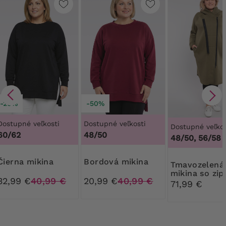
-20%
-50%
Dostupné veľkosti
Dostupné veľkosti
Dostupné veľkos
60/62
48/50
48/50, 56/58
Čierna mikina
Bordová mikina
Tmavozelená teplá
mikina so zi
32,99 €
40,99 €
20,99 €
40,99 €
71,99 €