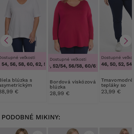
Dostupné veľkosti
Dostupné veľkos
Dostupné veľkosti
 54, 56, 58, 60, 62
,
50, 52, 54, 56, 58, 60, 62
46, 50, 52, 54,
48/50, 52/54, 56/58, 60/62
,
48/50, 52/54, 
blúzka s
Tmavomodré
Bordová viskózová
asymetrickým
tepláky so
blúzka
lemom
sťahovacou
38,99 €
23,99 €
28,99 €
šnúrkou
PODOBNÉ MIKINY: