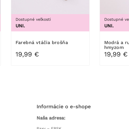
Dostupné veľkosti
Dostupné ve
UNI.
UNI.
Farebná vtáčia brošňa
Modrá a ružová Broš s
hmyzom
19,99 €
19,99 €
Informácie o e-shope
Naša adresa:
Paxy – FBSK