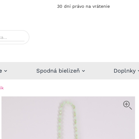
30 dní právo na vrátenie
e
Spodná bielizeň
Doplnky
ík