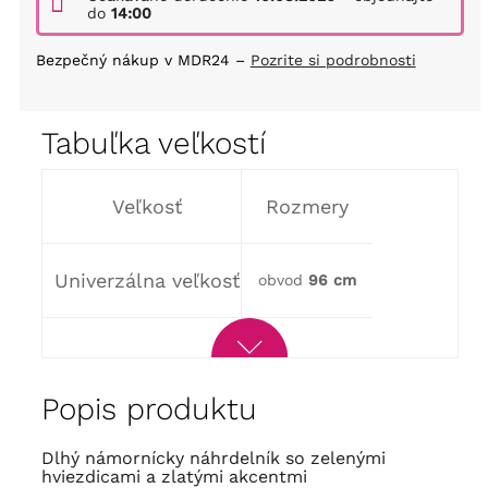
do
14:00
Bezpečný nákup v MDR24 –
Pozrite si podrobnosti
Tabuľka veľkostí
Veľkosť
Rozmery
Univerzálna veľkosť
obvod
96 cm
Popis produktu
Dlhý námornícky náhrdelník so zelenými
hviezdicami a zlatými akcentmi