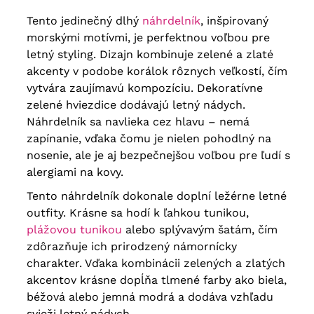
Tento jedinečný dlhý
náhrdelník
, inšpirovaný
morskými motívmi, je perfektnou voľbou pre
letný styling. Dizajn kombinuje zelené a zlaté
akcenty v podobe korálok rôznych veľkostí, čím
vytvára zaujímavú kompozíciu. Dekoratívne
zelené hviezdice dodávajú letný nádych.
Náhrdelník sa navlieka cez hlavu – nemá
zapínanie, vďaka čomu je nielen pohodlný na
nosenie, ale je aj bezpečnejšou voľbou pre ľudí s
alergiami na kovy.
Tento náhrdelník dokonale doplní ležérne letné
outfity. Krásne sa hodí k ľahkou tunikou,
plážovou tunikou
alebo splývavým šatám, čím
zdôrazňuje ich prirodzený námornícky
charakter. Vďaka kombinácii zelených a zlatých
akcentov krásne dopĺňa tlmené farby ako biela,
béžová alebo jemná modrá a dodáva vzhľadu
svieži letný nádych.