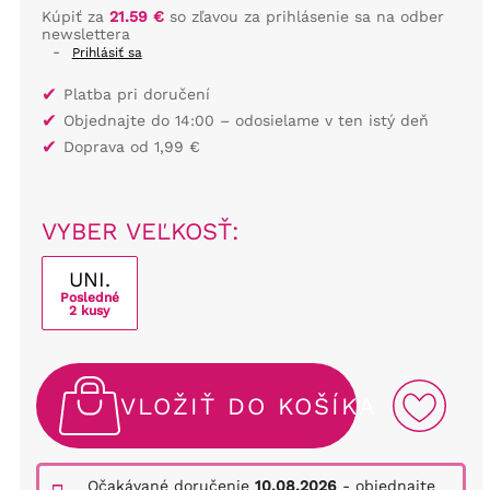
Kúpiť za
21.59 €
so zľavou za prihlásenie sa na odber
newslettera
-
Prihlásiť sa
✔
Platba pri doručení
✔
Objednajte do 14:00 – odosielame v ten istý deň
✔
Doprava od 1,99 €
VYBER VEĽKOSŤ:
UNI.
Posledné
2 kusy
VLOŽIŤ DO KOŠÍKA
Očakávané doručenie
10.08.2026
- objednajte