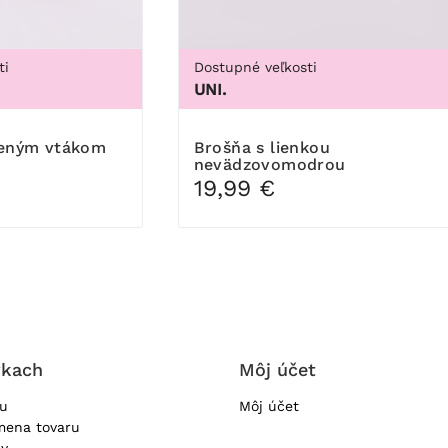
ti
Dostupné veľkosti
UNI.
eleným vtákom
Brošňa s lienkou
nevädzovomodrou
19,99 €
vkach
Môj účet
ru
Môj účet
mena tovaru