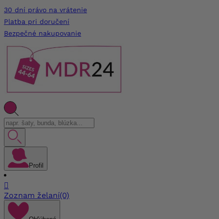
30 dní právo na vrátenie
Platba pri doručení
Bezpečné nakupovanie
Profil

Zoznam želaní
(0)