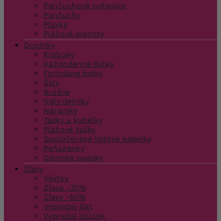
Pančuchové nohavice
Pančuchy
Plavky
Plážové plachty
Doplnky
Klobúky
Každodenné šatky
Formálne šatky
Šály
Brošne
Náhrdelníky
Náramky
Tašky a kabelky
Plážové tašky
Spoločenské listové kabelky
Peňaženky
Dámske opasky
Zľavy
Všetky
Zľava -30%
Zľavy -50%
Výpredaj šiat
Výpredaj blúzok