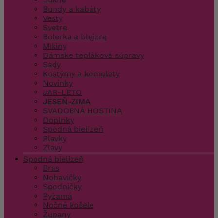
Bundy a kabáty
Vesty
Svetre
Bolerka a blejzre
Mikiny
Dámske teplákové súpravy
Sady
Kostýmy a komplety
Novinky
JAR-LETO
JESEŇ-ZIMA
SVADOBNÁ HOSTINA
Doplnky
Spodná bielizeň
Plavky
Zľavy
Spodná bielizeň
Bras
Nohavičky
Spodničky
Pyžamá
Nočné košele
Župany