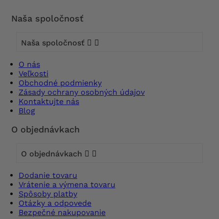
Naša spoločnosť
Naša spoločnosť


O nás
Veľkosti
Obchodné podmienky
Zásady ochrany osobných údajov
Kontaktujte nás
Blog
O objednávkach
O objednávkach


Dodanie tovaru
Vrátenie a výmena tovaru
Spôsoby platby
Otázky a odpovede
Bezpečné nakupovanie