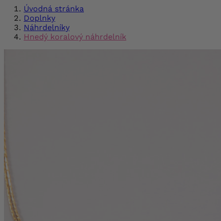
Úvodná stránka
Doplnky
Náhrdelníky
Hnedý koralový náhrdelník