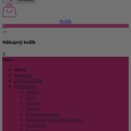
Obľúbené
Košík
0
Nákupný košík
0
Menu
Menu
Novinky
JESEŇ-ZIMA
Oblečenie
Všetky
Šaty
Blúzky
Tuniky
Dámske košele
Saká pre plnoštíhle dámy
Nohavice
Sukne