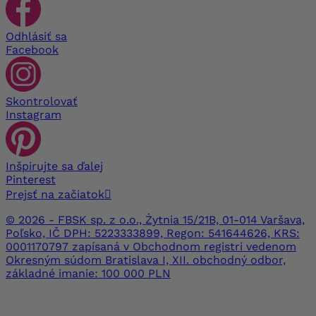
Odhlásiť sa
Facebook
Skontrolovať
Instagram
Inšpirujte sa ďalej
Pinterest
Prejsť na začiatok

© 2026 - FBSK sp. z o.o., Żytnia 15/21B, 01-014 Varšava,
Poľsko, IČ DPH: 5223333899, Regon: 541644626, KRS:
0001170797 zapísaná v Obchodnom registri vedenom
Okresným súdom Bratislava I, XII. obchodný odbor,
základné imanie: 100 000 PLN