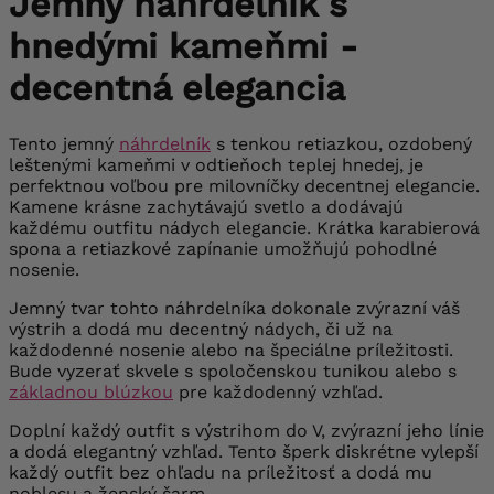
Jemný náhrdelník s
hnedými kameňmi -
decentná elegancia
Tento jemný
náhrdelník
s tenkou retiazkou, ozdobený
leštenými kameňmi v odtieňoch teplej hnedej, je
perfektnou voľbou pre milovníčky decentnej elegancie.
Kamene krásne zachytávajú svetlo a dodávajú
každému outfitu nádych elegancie. Krátka karabierová
spona a retiazkové zapínanie umožňujú pohodlné
nosenie.
Jemný tvar tohto náhrdelníka dokonale zvýrazní váš
výstrih a dodá mu decentný nádych, či už na
každodenné nosenie alebo na špeciálne príležitosti.
Bude vyzerať skvele s spoločenskou tunikou alebo s
základnou blúzkou
pre každodenný vzhľad.
Doplní každý outfit s výstrihom do V, zvýrazní jeho línie
a dodá elegantný vzhľad. Tento šperk diskrétne vylepší
každý outfit bez ohľadu na príležitosť a dodá mu
noblesu a ženský šarm.