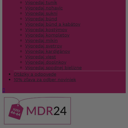
Výpredaj tuník
Výpredaj nohavíc
Výpredaj sukní
Výpredaj búnd
Výpredaj búnd a kabátov
Výpredaj kostýmov
Výpredaj kompletov
Výpredaj mikín
Výpredaj svetrov
Výpredaj kardigánov
Výpredaj viest
Výpredaj doplnkov
Výpredaj spodnej bielizne
Otázky a odpovede
10% zľava za odber noviniek
