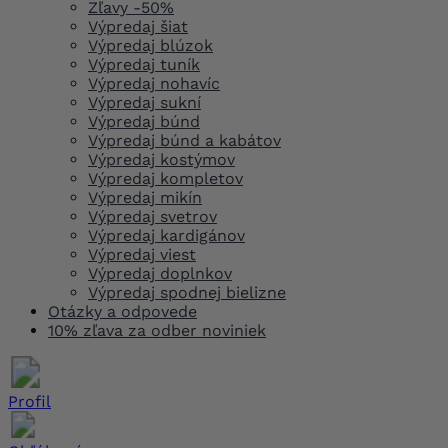
Zľavy -50%
Výpredaj šiat
Výpredaj blúzok
Výpredaj tuník
Výpredaj nohavíc
Výpredaj sukní
Výpredaj búnd
Výpredaj búnd a kabátov
Výpredaj kostýmov
Výpredaj kompletov
Výpredaj mikín
Výpredaj svetrov
Výpredaj kardigánov
Výpredaj viest
Výpredaj doplnkov
Výpredaj spodnej bielizne
Otázky a odpovede
10% zľava za odber noviniek
Profil