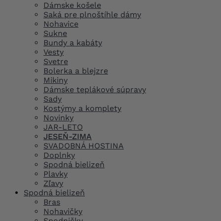
Dámske košele
Saká pre plnoštíhle dámy
Nohavice
Sukne
Bundy a kabáty
Vesty
Svetre
Bolerka a blejzre
Mikiny
Dámske teplákové súpravy
Sady
Kostýmy a komplety
Novinky
JAR-LETO
JESEŇ-ZIMA
SVADOBNÁ HOSTINA
Doplnky
Spodná bielizeň
Plavky
Zľavy
Spodná bielizeň
Bras
Nohavičky
Spodničky