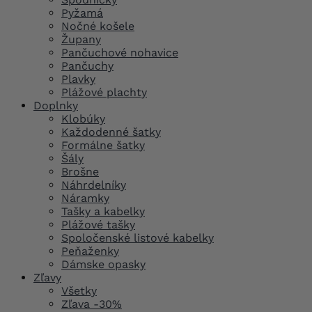
Pyžamá
Nočné košele
Župany
Pančuchové nohavice
Pančuchy
Plavky
Plážové plachty
Doplnky
Klobúky
Každodenné šatky
Formálne šatky
Šály
Brošne
Náhrdelníky
Náramky
Tašky a kabelky
Plážové tašky
Spoločenské listové kabelky
Peňaženky
Dámske opasky
Zľavy
Všetky
Zľava -30%