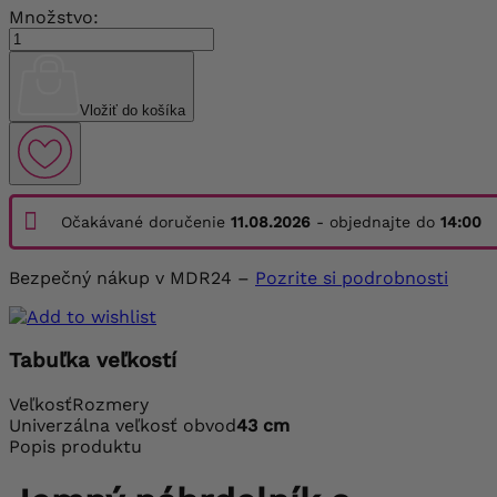
Množstvo:
Vložiť do košíka
Očakávané doručenie
11.08.2026
- objednajte do
14:00
Bezpečný nákup v MDR24 –
Pozrite si podrobnosti
Tabuľka veľkostí
Veľkosť
Rozmery
Univerzálna veľkosť
obvod
43 cm
Popis produktu