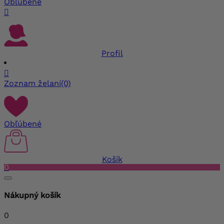
Obľúbené

Profil

Zoznam želaní
(0)
Obľúbené
Košík
0
Nákupný košík
0