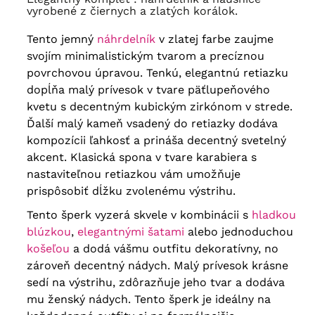
vyrobené z čiernych a zlatých korálok.
Tento jemný
náhrdelník
v zlatej farbe zaujme
svojím minimalistickým tvarom a precíznou
povrchovou úpravou. Tenkú, elegantnú retiazku
dopĺňa malý prívesok v tvare päťlupeňového
kvetu s decentným kubickým zirkónom v strede.
Ďalší malý kameň vsadený do retiazky dodáva
kompozícii ľahkosť a prináša decentný svetelný
akcent. Klasická spona v tvare karabiera s
nastaviteľnou retiazkou vám umožňuje
prispôsobiť dĺžku zvolenému výstrihu.
Tento šperk vyzerá skvele v kombinácii s
hladkou
blúzkou
,
elegantnými šatami
alebo jednoduchou
košeľou
a dodá vášmu outfitu dekoratívny, no
zároveň decentný nádych. Malý prívesok krásne
sedí na výstrihu, zdôrazňuje jeho tvar a dodáva
mu ženský nádych. Tento šperk je ideálny na