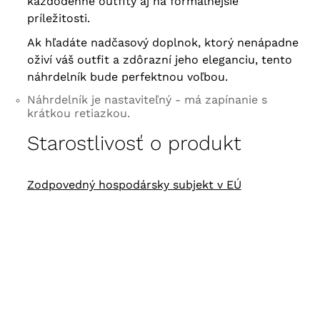
každodenné outfity aj na formálnejšie
príležitosti.
Ak hľadáte nadčasový doplnok, ktorý nenápadne
oživí váš outfit a zdôrazní jeho eleganciu, tento
náhrdelník bude perfektnou voľbou.
Náhrdelník je nastaviteľný - má zapínanie s
krátkou retiazkou.
Starostlivosť o produkt
Zodpovedný hospodársky subjekt v EÚ