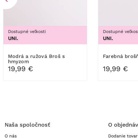
Dostupné veľkosti
Dostupné veľkos
UNI.
UNI.
Modrá a ružová Broš s
Farebná bro
hmyzom
19,99 €
19,99 €
Naša spoločnosť
O objedná
O nás
Dodanie tova