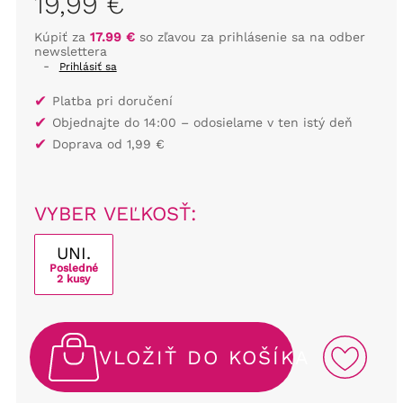
19,99 €
Kúpiť za
17.99 €
so zľavou za prihlásenie sa na odber
newslettera
-
Prihlásiť sa
✔
Platba pri doručení
✔
Objednajte do 14:00 – odosielame v ten istý deň
✔
Doprava od 1,99 €
VYBER VEĽKOSŤ:
UNI.
Posledné
2 kusy
VLOŽIŤ DO KOŠÍKA