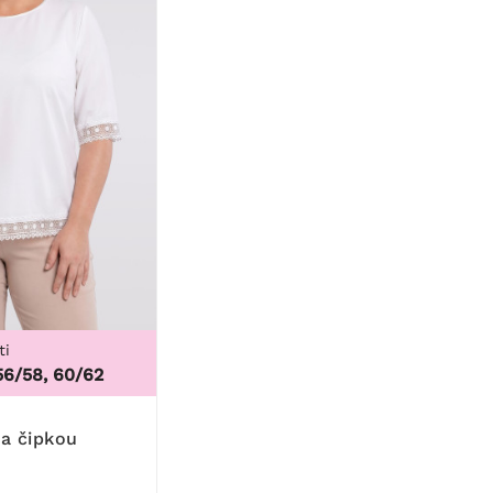
ti
56/58, 60/62
 a čipkou