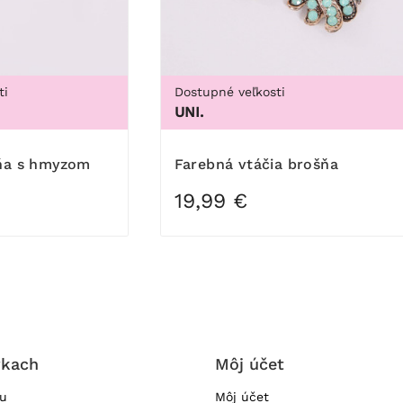
ti
Dostupné veľkosti
UNI.
šňa s hmyzom
Farebná vtáčia brošňa
19,99 €
vkach
Môj účet
ru
Môj účet