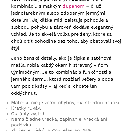
kombináciu s mäkkým
županom
– či už
jednofarebným alebo zdobeným jemnými
detailmi. Jej dĺžka midi zaisťuje pohodlie a
slobodu pohybu a zároveň dodáva elegantný
vzhľad. Je to skvelá voľba pre ženy, ktoré sa
chcú cítiť pohodlne bez toho, aby obetovali svoj
štýl.
Jeho ženské detaily, ako je čipka a saténová
mašľa, robia každý okamih strávený v ňom
výnimočným. Je to kombinácia funkčnosti a
jemného šarmu, ktorá rozžiari večery a dodá
vám pocit krásy – aj keď si chcete len
oddýchnuť.
Materiál nie je veľmi ohybný, má strednú hrúbku.
Krátky rukáv.
Okrúhly výstrih.
Nemá žiadne vrecká, zapínanie, vrecká ani
podšívku.
Zloženie: viskóza 72%, elastan 28%.