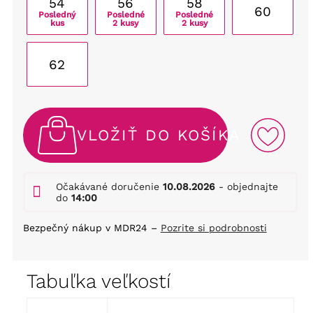
54
56
58
60
Posledný
Posledné
Posledné
kus
2 kusy
2 kusy
62
VLOŽIŤ DO KOŠÍKA
Očakávané doručenie
10.08.2026
- objednajte
do
14:00
Bezpečný nákup v MDR24 –
Pozrite si podrobnosti
Tabuľka veľkostí