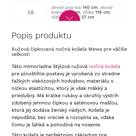
obvod poprsia
140 cm
, obvod
58
bokov
146 cm
, dĺžka
119 cm
,
dĺžka rukávov
27 cm
obvod poprsia
146 cm
, obvod
60
Popis produktu
bokov
152 cm
, dĺžka
119 cm
, dĺžka
rukávov
28 cm
Ružová čipkovaná nočná košeľa Mewa pre väčšie
obvod poprsia
152 cm
, obvod
62
bokov
158 cm
, dĺžka
120 cm
,
veľkosti
dĺžka rukávov
29 cm
Táto mimoriadne štýlová ružová
nočná košeľa
pre plnoštíhle postavy je vyrobená zo stredne
ťažkých viskózových hodvábov, materiálu s
nízkou elasticitou, ktorý je však mäkký a
priedušný. Má krátke rukávy a okrúhly výstrih
zdobený jemnou čipkou a saténovou mašľou,
ktorá jej dodáva ženský nádych. Košeľa je
nepodšitá, bez vreciek a rozopína sa, vďaka
čomu je ľahká a pohodlná na nosenie.
Táto košeľa je perfektným základom pre