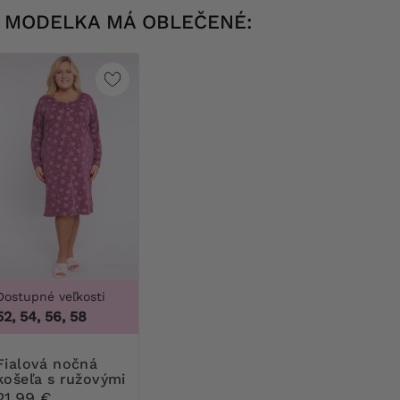
MODELKA MÁ OBLEČENÉ:
Dostupné veľkosti
52, 54, 56, 58
á nočná
košeľa s ružovými
tulipánmi
21,99 €