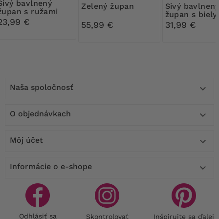
avlnený
Zelený župan
Sivý bavlnený
župan s ružami
župan s biely
23,99 €
bodkami
55,99 €
31,99 €
Naša spoločnosť

O objednávkach

Môj účet

Informácie o e-shope

Odhlásiť sa
Skontrolovať
Inšpirujte sa ďalej