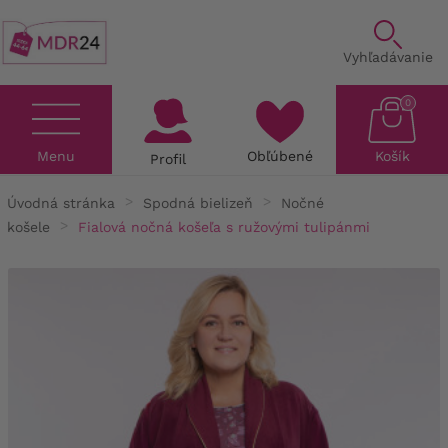
Vyhľadávanie
0
Menu
Obľúbené
Košík
Profil
Úvodná stránka
Spodná bielizeň
Nočné
košele
Fialová nočná košeľa s ružovými tulipánmi