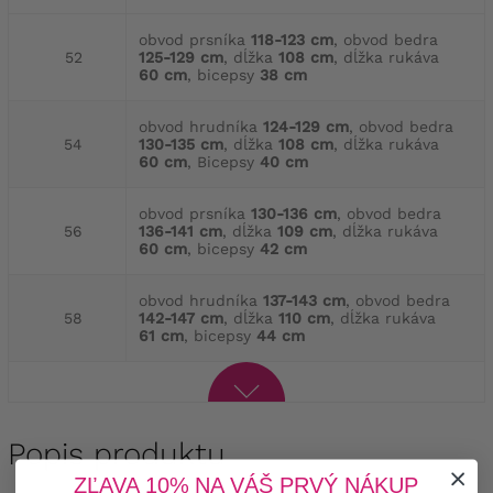
obvod prsníka
118-123 cm
, obvod bedra
52
125-129 cm
, dĺžka
108 cm
, dĺžka rukáva
60 cm
, bicepsy
38 cm
obvod hrudníka
124-129 cm
, obvod bedra
54
130-135 cm
, dĺžka
108 cm
, dĺžka rukáva
60 cm
, Bicepsy
40 cm
obvod prsníka
130-136 cm
, obvod bedra
56
136-141 cm
, dĺžka
109 cm
, dĺžka rukáva
60 cm
, bicepsy
42 cm
obvod hrudníka
137-143 cm
, obvod bedra
58
142-147 cm
, dĺžka
110 cm
, dĺžka rukáva
61 cm
, bicepsy
44 cm
Popis produktu
ZĽAVA 10% NA VÁŠ PRVÝ NÁKUP