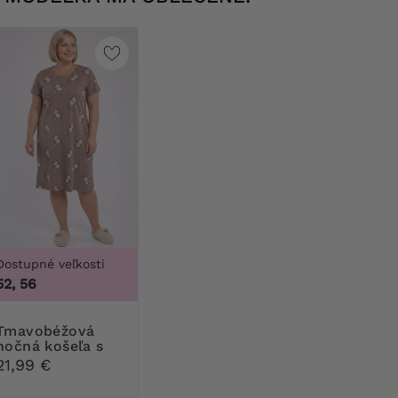
Dostupné veľkosti
52, 56
béžová
nočná košeľa s
bielymi a béžovými
21,99 €
kvetmi