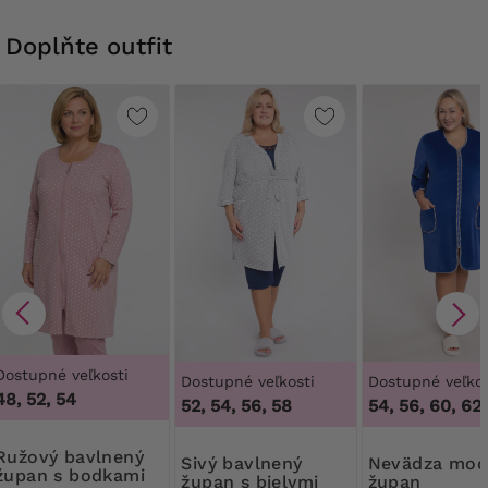
Doplňte outfit
Dostupné veľkosti
Dostupné veľkosti
Dostupné veľkos
48, 52, 54
52, 54, 56, 58
50, 52, 54, 56, 60, 62,
 bavlnený
Sivý bavlnený
Nevädza modrý
župan s bodkami
župan s bielymi
župan