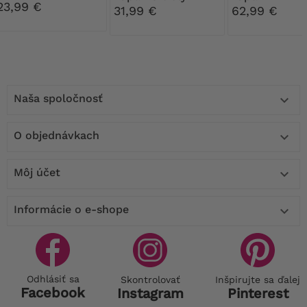
23,99 €
bodkami
31,99 €
62,99 €
Naša spoločnosť

O objednávkach

Môj účet

Informácie o e-shope

Odhlásiť sa
Skontrolovať
Inšpirujte sa ďalej
Facebook
Instagram
Pinterest