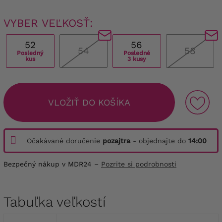
VYBER VEĽKOSŤ:
52
56
54
58
Posledný
Posledné
kus
3 kusy
VLOŽIŤ DO KOŠÍKA
Očakávané doručenie
pozajtra
- objednajte do
14:00
Bezpečný nákup v MDR24 –
Pozrite si podrobnosti
Tabuľka veľkostí