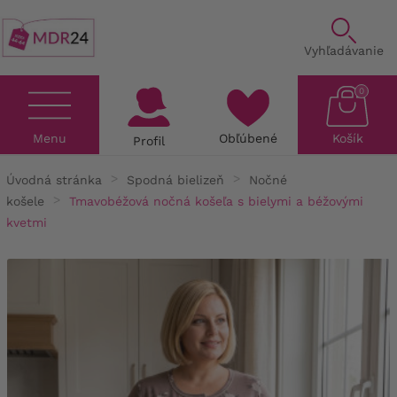
Vyhľadávanie
0
Menu
Obľúbené
Košík
Profil
Úvodná stránka
Spodná bielizeň
Nočné
košele
Tmavobéžová nočná košeľa s bielymi a béžovými
kvetmi