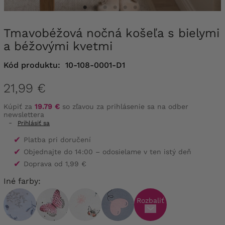
Tmavobéžová nočná košeľa s bielymi
a béžovými kvetmi
Kód produktu:
10-108-0001-D1
21,99 €
Kúpiť za
19.79 €
so zľavou za prihlásenie sa na odber
newslettera
-
Prihlásiť sa
✔
Platba pri doručení
✔
Objednajte do 14:00 – odosielame v ten istý deň
✔
Doprava od 1,99 €
Iné farby:
Rozbaliť