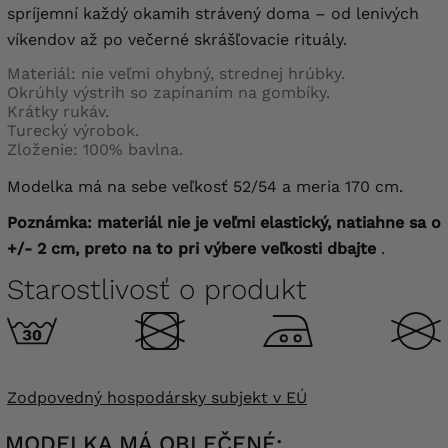
spríjemní každý okamih strávený doma – od lenivých
víkendov až po večerné skrášľovacie rituály.
Materiál: nie veľmi ohybný, strednej hrúbky.
Okrúhly výstrih so zapínaním na gombíky.
Krátky rukáv.
Turecký výrobok.
Zloženie: 100% bavlna.
Modelka má na sebe veľkosť 52/54 a meria 170 cm.
Poznámka: materiál nie je veľmi elastický, natiahne sa o
+/- 2 cm, preto na to pri výbere veľkosti dbajte
.
Starostlivosť o produkt
Zodpovedný hospodársky subjekt v EÚ
MODELKA MÁ OBLEČENÉ: