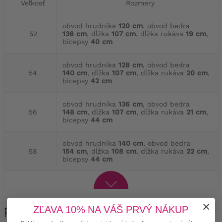
Veľkosť
Rozmery
obvod hrudníka
120 cm
, obvod bedra
52
136 cm
, dĺžka
107 cm
, dĺžka rukáva
19 cm
,
bicepsy
40 cm
obvod hrudníka
128 cm
, obvod bedra
54
140 cm
, dĺžka
107 cm
, dĺžka rukáva
20 cm
,
bicepsy
42 cm
obvod hrudníka
136 cm
, obvod bedra
56
148 cm
, dĺžka
107 cm
, dĺžka rukáva
21 cm
,
bicepsy
44 cm
obvod hrudníka
140 cm
, obvod bedra
58
154 cm
, dĺžka
108 cm
, dĺžka rukáva
22 cm
,
bicepsy
44 cm
Popis produktu
ZĽAVA 10% NA VÁŠ PRVÝ NÁKUP